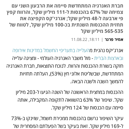
חברת האנרגיה המתחדשת סיימה את הרבעון השני עם
צמיחה של 67% בהכנסות ל-111 מיליון שקל, והרווח קפץ
פי ארבעה ל-48 מיליון שקל; אנרגי'קס הקפיצה את
תחזית ההכנסות השנתית בכ-100 מיליון שקל, לטווח של
565-535 מיליון שקל
אמיר פרגר
|
18:11, 11.08.22
אנרג'יקס נהנית מ
העלייה בתעריפי החשמל במדינות אירופה 
נפתח בכרטיסייה חדשה
ובארצות הברית
 - מול משבר האנרגיה העולמי - ומציגה עלייה 
חזקה בשורת ההכנסות והרווח. לנוכח התוצאות, חברת האנרגיה 
המתחדשת, שבשליטת אלוני חץ (53%), העלתה תחזיות 
להמשך השנה ולשנה הבאה. 
ההכנסות במחצית הראשונה של השנה הגיעו ל-203 מיליון 
שקל. שיפור של 63% בהשוואה לתקופה המקבילה, אותה 
סיימה עם הכנסות של 124 מיליון שקל. 
עיקר השיפור נרשם בהכנסות ממכירת חשמל, שזינקו ב-73% 
ל-169 מיליון שקל. זאת בעיקר בשל הפעלתם המסחרית של 