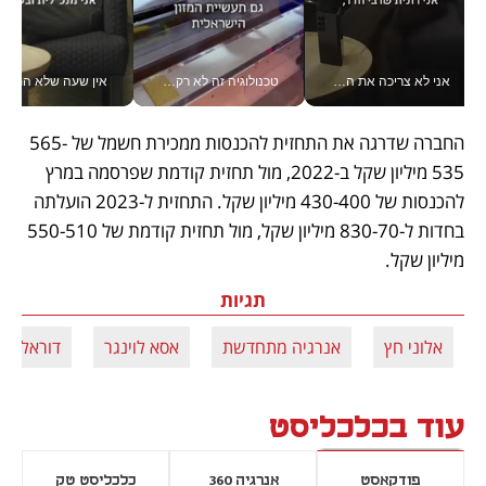
אני לא צריכה את המשרד: רונית שרעבי-חדד מנהלת ארגון של 30000 עובדים מכל מקום_v
טכנולוגיה זה לא רק בהייטק: גם תעשיית המזון הישראלית מאמצת כלי AI, אוטומציה וניתוח דאטה בזמן אמת
אין שעה שלא התעסקתי במשבר - טל אלכסנדרוביץ’ שגב מנהלת משברים
החברה שדרגה את התחזית להכנסות ממכירת חשמל של 565-
535 מיליון שקל ב-2022, מול תחזית קודמת שפרסמה במרץ 
להכנסות של 430-400 מיליון שקל. התחזית ל-2023 הועלתה 
בחדות ל-830-70 מיליון שקל, מול תחזית קודמת של 550-510 
מיליון שקל. 
תגיות
אלוני חץ
אנרגיה מתחדשת
אסא לוינגר
דוראל אנ
עוד בכלכליסט
פודקאסט
אנרגיה 360
כלכליסט טק