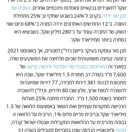
שקל לתאגידים בנקאיים ומוסדות פיננסיים אחרים. 
המניה של 
חנן מור ירדה
 בקרוב ל־24% בשבוע שחלף וב־25% מתחילת 
השנה. ב־12 החודשים האחרונים ירדה המניה ב־68% וכיום שווי 
השוק של החברה עומד על כ־280 מיליון שקל, כשבשיא היא 
נסחרה ביותר ממיליארד שקל. 
חנן מור עוסקת בעיקר בייזום נדל"ן למגורים, אך באוגוסט 2021 
ביצעה קפיצה משמעותית שכיום מלחיצה את המשקיעים שלה. 
במועד זה 
היא זכתה במכרז של המדינה ורכשה קרקע 
של 
7,600 מ"ר בשדה דב תמורת 1.5 מיליארד שקל, שבה היא 
מתכוונת לבנות 381 דירות למכירה, 77 דירות שמיועדות 
להשכרה לטווח ארוך, מלון שבו 80 חדרים, ונדל"ן להשכרה 
למסחר בשטח 1,500 מ"ר. החברה מימנה 25% מעלות 
הרכישה ממקורות עצמיים ואת השאר באמצעות הלוואה של 1.3 
מיליארד שקל ובריבית פריים פלוס 1%. הריבית על הלוואה זו 
גבוהה מהריבית על ההלוואות המקבילות שנטלו ישראל קנדה, 
מבנה
 ולוינשטיין הנדסה שזכו במכרזים מקבילים בשדה דב 