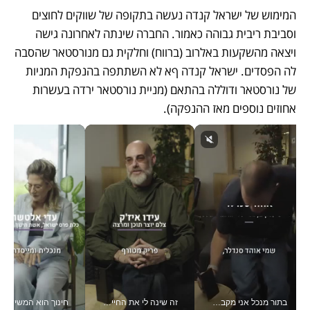
המימוש של ישראל קנדה נעשה בתקופה של שווקים לחוצים 
וסביבת ריבית גבוהה כאמור. החברה שינתה לאחרונה גישה 
ויצאה מהשקעות באלרוב (ברווח) וחלקית גם מנורסטאר שהסבה 
לה הפסדים. ישראל קנדה ףא לא השתתפה בהנפקת המניות 
של נורסטאר ודוללה בהתאם (מניית נורסטאר ירדה בעשרות 
אחוזים נוספים מאז ההנפקה).
בתור מנכל אני מקבל מאות החלטות ביום, וה- Galaxy Z Fold8 Ultra עוזר לי לחתוך אותן מהר יותר_v
זה שינה לי את החיים: איך עידו איז'ק הופך את הסמארטפון לכלי צילום מקצועי_v
חינוך הוא המש