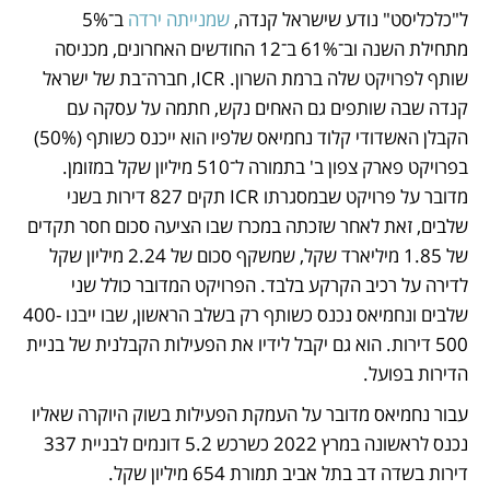
ל"כלכליסט" נודע שישראל קנדה, 
שמנייתה ירדה
 ב־5% 
מתחילת השנה וב־61% ב־12 החודשים האחרונים, מכניסה 
שותף לפרויקט שלה ברמת השרון. ICR, חברה־בת של ישראל 
קנדה שבה שותפים גם האחים נקש, חתמה על עסקה עם 
הקבלן האשדודי קלוד נחמיאס שלפיו הוא ייכנס כשותף (50%) 
בפרויקט פארק צפון ב' בתמורה ל־510 מיליון שקל במזומן. 
מדובר על פרויקט שבמסגרתו ICR תקים 827 דירות בשני 
שלבים, זאת לאחר שזכתה במכרז שבו הציעה סכום חסר תקדים 
של 1.85 מיליארד שקל, שמשקף סכום של 2.24 מיליון שקל 
לדירה על רכיב הקרקע בלבד. הפרויקט המדובר כולל שני 
שלבים ונחמיאס נכנס כשותף רק בשלב הראשון, שבו ייבנו 400-
500 דירות. הוא גם יקבל לידיו את הפעילות הקבלנית של בניית 
הדירות בפועל.
עבור נחמיאס מדובר על העמקת הפעילות בשוק היוקרה שאליו 
נכנס לראשונה במרץ 2022 כשרכש 5.2 דונמים לבניית 337 
דירות בשדה דב בתל אביב תמורת 654 מיליון שקל. 