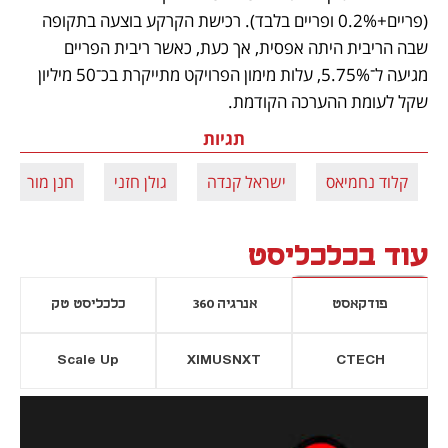
(פריים+0.2% ופריים בלבד). רכישת הקרקע בוצעה בתקופה 
שבה הריבית היתה אפסית, אך כעת, כאשר ריבית הפריים 
מגיעה ל־5.75%, עלות מימון הפרויקט מתייקרת בכ־50 מיליון 
שקל לעומת ההערכה הקודמת. 
תגיות
קלוד נחמיאס
ישראל קנדה
גולן חזני
חנן מור
עוד בכלכליסט
פודקאסט
אנרגיה 360
כלכליסט טק
Scale Up
XIMUSNXT
CTECH
יסייה חדשה
נפתח בכרטיסייה חדשה