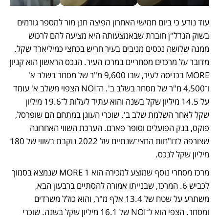
עוד נודע כי ביום חמישי האחרון הפיצה חנן מור למספר גורמים 
בשוק הנדל"ן חוברת שבאמצעותה היא מציעה להם לרכוש 
ממנה שלושה נכסים מניבים בעיר חריש בכחצי כמיליארד שקל. 
מדובר על מרכזים מסחריים במרכז העיר. הנכס הראשון הוא קניון 
MORE בכניסה לעיר, שבו 9,600 מ"ר של מסחר בשלב א' 
ו־4,500 מ"ר של מסחר בשלב ב'. ה־NOI הצפוי משלב א' עומד 
על 14.5 מיליון שקל בשנה והוא עתיד לעלות ל־19.6 מיליון 
שקל לאחר השלמת שלב ב'. שוכרי העוגן במתחם הם שופרסל, 
פוקס, בנק הפועלים וסופר פארם. הערכת השווי האחרונה 
שצורפה לדו"חות החצי־שנתיים של 2022 נוקבת בשווי של 180 
מיליון שקל לנכס.
מרכז מסחרי נוסף שמוצע למכירה הוא MORE 1 שנמצא בסמוך 
לכביש 6. המרכז, שבנייתו אמורה להסתיים ברבעון הבא, 
משתרע על שטח של 13.4 אלף מ"ר, והוא כולל משרדים 
ומסחר. הצפי הוא ל־NOI של 16.1 מיליון שקל בשנה. שוכרי 