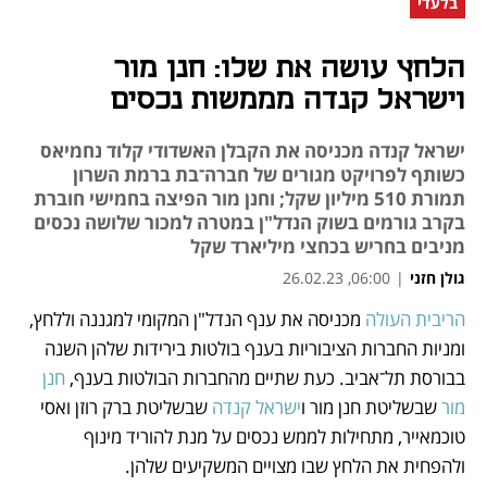
בלעדי
הלחץ עושה את שלו: חנן מור
וישראל קנדה מממשות נכסים
ישראל קנדה מכניסה את הקבלן האשדודי קלוד נחמיאס
כשותף לפרויקט מגורים של חברה־בת ברמת השרון
תמורת 510 מיליון שקל; וחנן מור הפיצה בחמישי חוברת
בקרב גורמים בשוק הנדל"ן במטרה למכור שלושה נכסים
מניבים בחריש בכחצי מיליארד שקל
גולן חזני
|
06:00, 26.02.23
הריבית העולה
 מכניסה את ענף הנדל"ן המקומי למגננה וללחץ, 
נפתח בכרטיסייה חדשה
נפתח בכרטיסייה חדשה
נפתח בכרטיסייה חדשה
נפתח בכרטיסייה חדשה
ומניות החברות הציבוריות בענף בולטות בירידות שלהן השנה 
בבורסת תל־אביב. כעת שתיים מהחברות הבולטות בענף, 
חנן 
מור
 שבשליטת חנן מור ו
ישראל קנדה
 שבשליטת ברק רוזן ואסי 
טוכמאייר, מתחילות לממש נכסים על מנת להוריד מינוף 
ולהפחית את הלחץ שבו מצויים המשקיעים שלהן. 