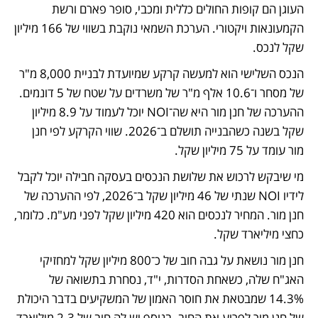
העוגן הם קופות החולים כללית ומכבי, סופר פארם ורשת 
הקמעונאות ויקטורי. הערכת השמאי נוקבת בשווי של 166 מיליון 
שקל לנכס. 
הנכס השלישי הוא למעשה קרקע שמיועדת לבניית 8,000 מ"ר 
של מסחר ו־10.6 אלף מ"ר של משרדים על שטח של 5 דונמים. 
ההערכה של חנן מור היא שה־NOI יוכל לעמוד על 8.9 מיליון 
שקל בשנה כשהבנייה תושלם ב־2026. שווי הקרקע לפי חנן 
מור עומד על 75 מיליון שקל. 
מי שיבקש לרכוש את שלושת הנכסים בעסקה חבילה יוכל לקבל 
לידיו NOI שנתי של 46 מיליון שקל ב־2026, לפי ההערכה של 
חנן מור. המחיר לנכסים הוא 420 מיליון שקל לפני מע"מ. כלומר, 
כחצי מיליארד שקל. 
חנן מור נושאת על גבה חוב של כ־800 מיליון שקל למחזיקי 
האג"ח שלה, כשאחת הסדרות, י"ד, נסחרת בתשואה של 
14.3% שמבטאת את חוסר האמון של המשקיעים בדבר היכולת 
של חנן מור לפרוע את החוב. בנוסף יש לה חוב של 2.3 מיליארד 