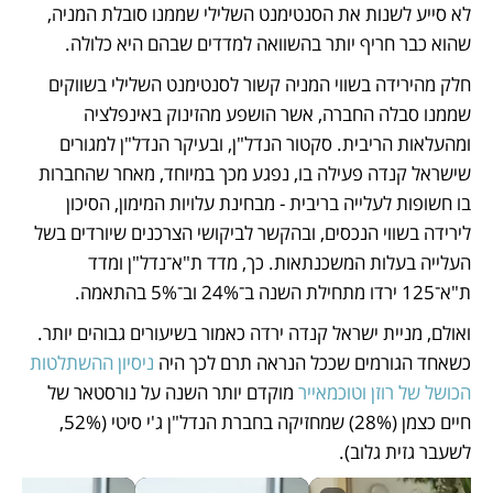
לא סייע לשנות את הסנטימנט השלילי שממנו סובלת המניה, 
שהוא כבר חריף יותר בהשוואה למדדים שבהם היא כלולה.
חלק מהירידה בשווי המניה קשור לסנטימנט השלילי בשווקים 
שממנו סבלה החברה, אשר הושפע מהזינוק באינפלציה 
ומהעלאות הריבית. סקטור הנדל"ן, ובעיקר הנדל"ן למגורים 
שישראל קנדה פעילה בו, נפגע מכך במיוחד, מאחר שהחברות 
בו חשופות לעלייה בריבית - מבחינת עלויות המימון, הסיכון 
לירידה בשווי הנכסים, ובהקשר לביקושי הצרכנים שיורדים בשל 
העלייה בעלות המשכנתאות. כך, מדד ת"א־נדל"ן ומדד 
ת"א־125 ירדו מתחילת השנה ב־24% וב־5% בהתאמה.
ואולם, מניית ישראל קנדה ירדה כאמור בשיעורים גבוהים יותר. 
כשאחד הגורמים שככל הנראה תרם לכך היה 
ניסיון ההשתלטות 
הכושל של רוזן וטוכמאייר
 מוקדם יותר השנה על נורסטאר של 
חיים כצמן (28%) שמחזיקה בחברת הנדל"ן ג'י סיטי (52%, 
לשעבר גזית גלוב). 