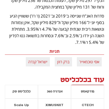
הנקי ל־297 מיליון שקל, לעומת הכנסות של 236 מיליון שקל 
ורווח של 131 מיליון שקל במחצית המקבילה. 
סדרות האג"ח שגייסה ב־2019 וב־2021 (ו' ו־ז') ששוויין הגיע 
בסוף יוני ל־166 מיליון שקל ול־829 מיליון שקל, אינן צמודות 
ונושאות ריבית שנתית קבועה של 4.7% ו־3.95%. מתחילת 
השנה הן ירדו ב־2.5% וב־7.6% ונסחרות בתשואה נטו לפדיון 
של 5.4% ו־7.1%.
תגיות
אסי טוכמאייר
ברק רוזן
ישראל קנדה
עוד בכלכליסט
פודקאסט
אנרגיה 360
כלכליסט טק
Scale Up
XIMUSNXT
CTECH