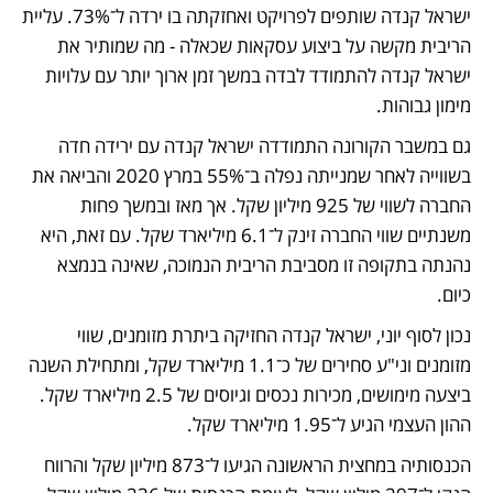
ישראל קנדה שותפים לפרויקט ואחזקתה בו ירדה ל־73%. עליית 
הריבית מקשה על ביצוע עסקאות שכאלה - מה שמותיר את 
ישראל קנדה להתמודד לבדה במשך זמן ארוך יותר עם עלויות 
מימון גבוהות.
גם במשבר הקורונה התמודדה ישראל קנדה עם ירידה חדה 
בשווייה לאחר שמנייתה נפלה ב־55% במרץ 2020 והביאה את 
החברה לשווי של 925 מיליון שקל. אך מאז ובמשך פחות 
משנתיים שווי החברה זינק ל־6.1 מיליארד שקל. עם זאת, היא 
נהנתה בתקופה זו מסביבת הריבית הנמוכה, שאינה בנמצא 
כיום.
נכון לסוף יוני, ישראל קנדה החזיקה ביתרת מזומנים, שווי 
מזומנים וני"ע סחירים של כ־1.1 מיליארד שקל, ומתחילת השנה 
ביצעה מימושים, מכירות נכסים וגיוסים של 2.5 מיליארד שקל. 
ההון העצמי הגיע ל־1.95 מיליארד שקל. 
הכנסותיה במחצית הראשונה הגיעו ל־873 מיליון שקל והרווח 