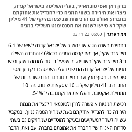
ברק רוזן ואסי טוכמאייר, בעלי השליטה בישראל קנדה,
ניצלו את הירידה בשווי המניה כדי להגדיל את אחזקתם
בחברה; ואולם גם הרכישות שביצעו בהיקף של 41 מיליון
שקל לא סייעו לשנות את הסנטימנט השלילי במניה
אמיר פרגר
|
06:00, 03.11.22
בתחילת השנה הגיע שווי השוק של ישראל קנדה לשיא של 6.1 
נפתח בכרטיסייה חדשה
נפתח בכרטיסייה חדשה
מיליארד שקל, אך מאז קרסה המניה בכ־46% והחברה השילה 
כ־3 מיליארד שקל משווייה. מי שפעל בניגוד למגמה בשוק ורכש 
מניות של ישראל קנדה הם שני בעלי השליטה: ברק רוזן ואסי 
טוכמאייר. מסוף מרץ ועד תחילת נובמבר הם רכשו מניות של 
החברה ב־41 מיליון שקל ב־16 עסקאות שונות, מהן 10 
מתחילת אוקטובר, והעלו את אחזקתם בה ל־54%.
רכישת המניות איפשרה לרוזן ולטוכמאייר לנצל את מגמת 
הירידה כדי להגדיל אחזקתם בעת שמחיר המניה נמוך, ובמקביל 
עשויה לשדר למשקיעים ובעיקר למוסדיים שמחזיקים גם בשתי 
סדרות האג"ח של החברה את אמונתם בחברה. עם זאת, הדבר 