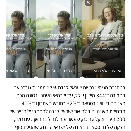
אין שעה שלא התעסקתי במשבר - טל אלכסנדרוביץ’ שגב מנהלת משברים תקשורתיים מכל מקום עם ה- Galaxy Z Fold8 Ultra שלה_v
כלכליסט דיגיטל "חינוך הוא המשימה של החיים שלי"_v
חינוך הוא המש
במסגרת הניסיון רכשה ישראל קנדה 22% ממניות נורסטאר 
בתמורה ל־344 מיליון שקל, עד שבמאי האחרון נסוגה מכך. 
הצניחה בשווי נורסטאר ב־32% בחודש האחרון וב־40% 
מתחילת השנה, הובילה את ישראל קנדה להפסד על הנייר של 
200 מיליון שקל עד כה, שעשוי עוד לגדול בהמשך. עם זאת, 
חלקה של נורסטאר במאזנה של ישראל קנדה, שהגיע בסוף 