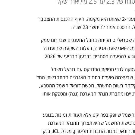
טראלייט תספק לדוראל חשמל מפרויקט תענך-2 שאותו היא מקימה. היקף ההכנסות המצטבר 
תענך 2 הוא פרויקט סולארי בשילוב אגירה שטראלייט מקימה בחבל התענכים שבדרום עמק 
יזרעאל, בהספק של 104 מגה-ואט ו-400 מגה-ואט שעה אגירה, בעלות השקעה שהוערכה 
יצרנית האנרגיה המתחדשת התקשרה בעסקה לגבי תפוקת הפרויקט עם דוראל חשמל 
מהטבע, זרוע אספקת החשמל של דוראל, שבעצמה פועלת בתחום האנרגיה המתחדשת. החל 
מינואר 2024, בהתאם לאסדרת השוק שקידמה רשות החשמל, רוכשת דוראל חשמל מהטבע, 
כמו גם ספקים אחרים, חשמל מיצרנים פרטיים ומחברת מנהל המערכת (נגה) ומספקת אותו 
למעשה טראלייט לא תמכור לדוראל את החשמל שיופק בפרויקט אלא תעודות זמינות בנוגע 
למלוא תפוקתו. ואלה יקנו לדוראל הנחה ברכישת החשמל שהיא תצרוך ממנהל המערכת 
ובהמשך תמכור ללקוחות דוראל. בין לקוחות דוראל נמנות החברות מליסרון, מגדל, ICL, בנק 