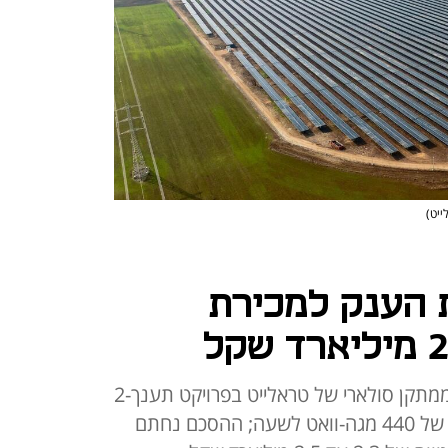
ייט)
 הענק למכירת
דוראל אנרגיה רכשה את החשמל ממתקן סולארי של טראלייט בפרויקט תענך-2
בהספק של 104 מגה-וואט ואגירה של 440 מגה-וואט לשעה; ההסכם נחתם