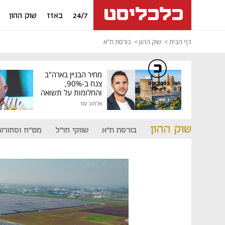
24/7
באזז
שוק ההון
דף הבית
שוק ההון
בורסת ת"א
מחיר הבניין בארה"ב
צנח ב-90%,
כלכליסט
דיגיטל
והחלומות על תשואה
גבוהה התנפצו
אלמוג עזר
שוק ההון
בורסת ת"א
שווקי חו"ל
מט"ח וסחורות