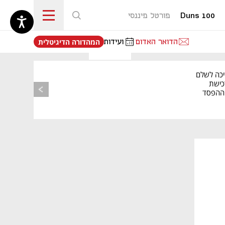
Duns 100
פורטל פיננסי
נפתח בכרטיסייה חדשה
הדואר האדום
ועידות
המהדורה הדיגיטלית
יכה לשלם
כישת
BASE: ההפסד
הרבעוני זינק ל-76