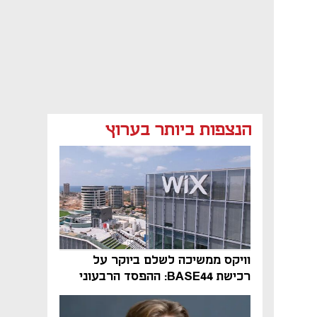
הנצפות ביותר בערוץ
וויקס ממשיכה לשלם ביוקר על
רכישת BASE44: ההפסד הרבעוני
זינק ל-76 מיליון דולר