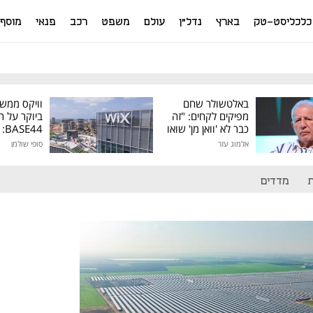
כלכליסט-טק
בארץ
נדל"ן
עולם
משפט
רכב
פנאי
מוסף
באלטשולר שחם
וויקס ממש
מפיקים לקחים: "זה
ביוקר על ר
כבר לא 'וואן מן' שואו
44
של גילעד"
אלמוג עזר
סופי שולמן
מיליון דולר
מדדים