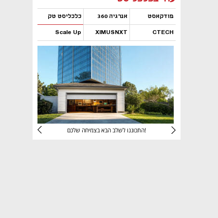
פודקאסט
אנרגיה 360
כלכליסט טק
Scale Up
XIMUSNXT
CTECH
נפתח בכרטיסייה חדשה
נפתח בכרטיסייה חדשה
נפתח בכרטיסייה חדשה
נפתח בכרטיסייה חדשה
יניהם
התכוננו לשלב הבא בצמיחה שלכם!