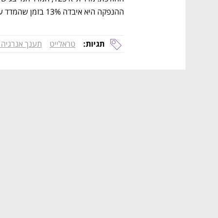
ההנפקה היא איבדה 13% בזמן שהמדד עלה ב-67%.
תגיות:
טראלייט
תענך אנרגיה 