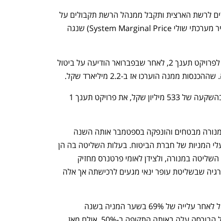
את החשמל שיופק בפרויקט טראלייט תזרים לרשת הארצית ותקבל ממנהל הרשת תקבולים על 
כך. אלה יקבעו בהתאם למכרזי SMP (מחיר מערכתי שולי System Marginal Price) שנגה 
זוהי התקשרות שנייה של טראלייט בנוגע לפרויקט תענך 2, לאחר שבפברואר הודיעה על ביטול 
לצדו של תענך 2 החברה סיימה להקים, בהשקעה של 533 מיליון שקל, את פרויקט תענך 1 
טראלייט הוקמה ב-2021 כחברה בת של מנורה מבטחים והונפקה בספטמבר אותה השנה 
לאחר שמניותיה חולקו כדיבידנד בעין לבעלי המניות של חברת הביטוח. בעלות השליטה בה הן 
טלי גריפל וניבה גורביץ' (50.2%), בעלות השליטה במנורה, ולצידן לאומי פרטנרס מחזיק 
ב-15.6%. בתחילת השנה ניהלה נופר אנרגיה שבשליטת עופר ינאי מגעים לרכישתה אך אלה 
טראלייט נסחרת בשווי של 822 מיליון שקל לאחר עלייה של 69% בשער המניה בשנה 
החולפת. מדד ת"א 125, המדד המייצג של הבורסה עלה באותה התקופה ב-50%. אולם מאז 