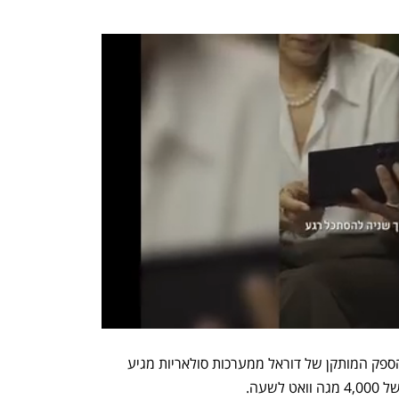
על פי נתוני דוראל לרבעון השני, כושר ההספק המותקן של דוראל ממערכות סולאריות מגיע 