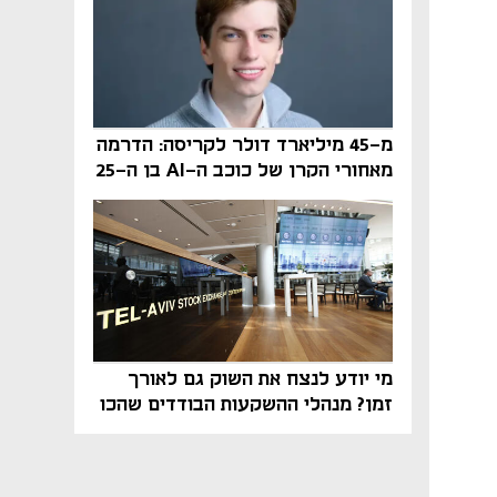
מ-45 מיליארד דולר לקריסה: הדרמה
מאחורי הקרן של כוכב ה-AI בן ה-25
מי יודע לנצח את השוק גם לאורך
זמן? מנהלי ההשקעות הבודדים שהכו
את ת״א־125