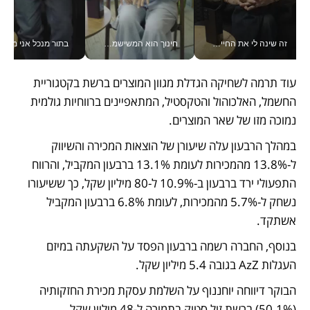
זה שינה לי את החיים: איך עידו איז'ק הופך את הסמארטפון לכלי צילום מקצועי_v
חינוך הוא המשישמה של החיים שלי - V
בתור מנכל אני מקבל מאות הח
עוד תרמה לשחיקה הגדלת מגוון המוצרים ברשת בקטגוריית 
החשמל, האלכוהול והטקסטיל, המתאפיינים ברווחיות גולמית 
נמוכה מזו של שאר המוצרים.
במהלך הרבעון עלה שיעורן של הוצאות המכירה והשיווק 
ל-13.8% מהמכירות לעומת 13.1% ברבעון המקביל, והרווח 
התפעולי ירד ברבעון ב-10.9% ל-80 מיליון שקל, כך ששיעורו 
נשחק ל-5.7% מהמכירות, לעומת 6.8% ברבעון המקביל 
אשתקד. 
בנוסף, החברה רשמה ברבעון הפסד על השקעתה במיזם 
העגלות AzZ בגובה 5.4 מיליון שקל.
הבוקר דיווחה יוחננוף על השלמת עסקת מכירת החזקותיה 
(50.1%) ברשת זול סטוק בתמורה ל-48 מיליון שקל. 