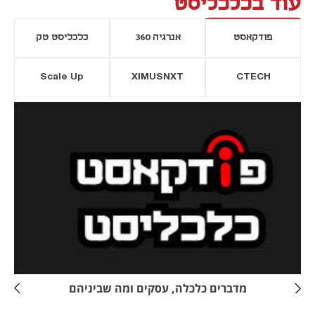
עוד בכלכליסט
פודקאסט
אנרגיה 360
כלכליסט טק
Scale Up
XIMUSNXT
CTECH
יסייה חדשה
נפתח בכרטיסייה חדשה
מדברים כלכלה, עסקים ומה שביניהם