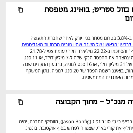
נפתח בכרטיסייה חדשה
עליות בחוזים בוול סטריט; בואינג מטפסת 
מניית בואינג מטפסת ב-3.8% בטרום מסחר בניו יורק לאחר שחברת התעופה 
 לרבעון הראשון של השנה שהיו טובים מתחזיות האנליסטים
. 
ההכנסות טיפסו ב-14% והסתכמו ב-22.22 מיליארד דולר לעומת צפי ל-21.78 
מיליארד דולר. החברה צמצמה את ההפסד הנקי שלה ל-7 מיליון דולר, או 11 סנט 
למניה, לעומת הפסד של 31 מיליון דולר, או 16 סנט למניה, ברבעון המקדים שנה 
קודם לכן. לאחר התאמות, בואינג רשמה הפסד של 20 סנט למניה, נתון המשקף 
למרות האתגרים המתמשכים.
ה מנכ"ל - מתוך הקבוצה 
בסט ביי הודיעה ביום רביעי כי ג'ייסון בונפיג (Jason Bonfig), מוותיקי החברה, יהיה 
המנכ"ל הבא שלה - ויחליף את קורי בארי, שצפויה לפרוש בסוף אוקטובר. בונפיג 