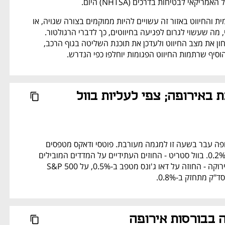
יקאי לבטיחות בדרכים (NHTSA) היום. 
מרכבי השמשה הקדמית והחיווט באזור זה עשויים להיות ממוקמים בצורה שגויה, או 
להכיל בידוד עבה מדי, מה שעשוי לגרום לפגיעה בחיווטים, כך לדברי הרגולטור. 
סוחרי רכב יצטרכו לבחון את מצב החיווט ולעדכן את תוכנת השליטה בגוף הרכב, 
מגמה מעורבת באירופה; צפי לעליות בוול 
המסחר בבורסות אירופה עבר בשעה זו למגמה מעורבת. פוטסי ודאקס מטפסים 
ב-0.1%, קאק יורד ב-0.2%. בוול סטריט - החוזים העתידיים על המדדים המובילים 
מאותתים על פתיחה ירוקה - החוזה על דאו ג'ונס מטפב ב-0.5%, על S&P 500 
נפתח בכרטיסייה חדשה
 בבורסות אירופה