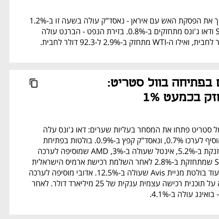
לאחר שטראמפ האריך את הפסקת האש עם איראן - נאסד"ק עולה בשעה זו ב-1.2% 
לשיא, בעוד S&P 500 ודאו ג'ונס מתחזקים ב-0.8%. בזירת הנפט - הברנט עולה 
עליות שערים בפתיחה בוול סטריט: 
ק בכמעט 1%
המדדים המובילים בוול סטריט פתחו את המסחר בעליות שערים: דאו ג'ונס עלה 
ב-0.7%, S&P 500 הוסיף לערכו 0.7%, ונאסד"ק קפץ ב-0.9%. בולטות בפתיחת 
המסחר: קוינבייס שמזנקת ב-5.2%, אינטל שעולה ב-3%, AMD שמוסיפה לערכה 
2.5%, ו-ServiceNow שמתחזקת ב-2.8% לאחר השלמת רכישת ארמיס הישראלית 
ב-7.7 מיליארד דולר. עוד בולטת מניית Avis שעולה ב-12.5%. אדובי מוסיפה לערכה 
2.6% לאחר שהכריזה על תוכנית רכישה עצמית ענקית של 25 מיליארד דולר. לאחר 
אינג עולה ב-4.1%.