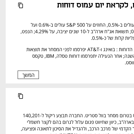
, לקראת יום עמוס דוחות
החוזים על דאו ג'ונס עולים ב-0.5%, החוזים על S&P 500 עולים ב-0.6% ועל 
נאסד"ק עולים ב-0.8%; תשואת אג"ח ארה"ב ל-10 שנים יציבה, על 4.29%; הנפט, 
על הפרק היום בחזית הדוחות : בואינג ו-AT&T יפרסמו לפני המסחר את תוצאות 
הרבעון הראשון של השנה; אחר הנעילה יתפרסמו דוחות טסלה, IBM, טקסס 
וסט. 
המשך
פורד מטפסת ב-0.9% בטרום מסחר בוול סטריט. החברה תבצע ריקול ל-140,201 
כלי רכב מסוג ריינג'ר בארה"ב, כיוון שחיווט פגום עלול לגרום בהם לקצר חשמלי 
ולשריפה באזור התמך הקדמי של מרכב הרכב, ולהגדיל את הסיכון לתאונה ופציעה, 