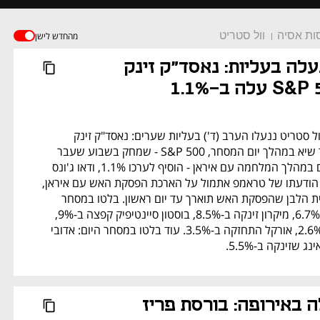
ות אסיה
וול סטריט
מהחדש לישן
וול סטריט ננעלה בעליות: נאסד"ק זינק 
המדדים המובילים בוול סטריט ננעלו הערב (ד') בעליות שערים: נאסד"ק זינק 
ב-1.6% לאחר ששבר שיא במהלך יום המסחר, S&P 500 - שמחק בשבוע שעבר 
את כל הירידות שרשם במהלך המלחמה עם איראן - הוסיף לערכו 1.1%, ודאו ג'ונס 
עלה ב-0.7%. ברקע: הודעתו של טראמפ אתמול על הארכת הפסקת האש עם איראן, 
והודעתו היום של הבית הלבן שהפסקת האש תוארך עד יום ראשון. בלטו במסחר 
היום: AMD קפצה ב-6.7%, מיקרון זינקה ב-8.5%, בוסטון סיינטיפיק קפצה ב-9%, 
אפל הוסיפה לערכה 2.6%, אורקל התחזקה ב-3.5%. עוד בלטו במסחר היום: אדובי 
ירידות בנעילה באירופה: בורסת פריז 