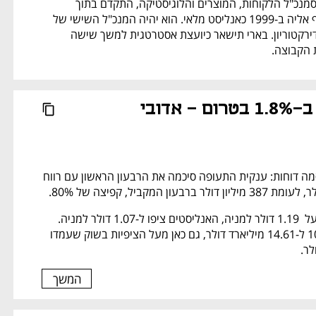
(49), המשמש כיום כסמנכ"ל הלקוחות, המוצרים והלוגיסטיקה, התקדם בתוך 
החברה מאז שהצטרף אליה ב-1999 כאנליסט מלאי. הוא יהיה המנכ"ל השישי של 
החברה ויצטרף גם לדירקטוריון. בארי תישאר כיועצת אסטרטגית למשך שישה 
 הקבוצה. 
יונייטד עולה ב-1.8% בטרום - אדובי 
יונייטד איירליינס פרסמה דוחות: ענקית התעופה סיכמה את הרבעון הראשון עם רווח 
הרווח המתואם עמד על  1.19 דולר למניה, האנליסטים ציפו ל-1.07 דולר למניה. 
ההכנסות צמחו ב-10% ל-14.61 מיליארד דולר, גם כאן מעל הציפיות בשוק שעמדו 
המשך