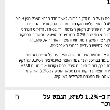
המסחר בבורסות אירופה ננעל היום (ד') בירידות, כאשר מדד הבנצ'מארק הפן-אירופי 
Stoxx 600 איבד כ-0.4% ומחק עליות מוקדמות. מרבית הסקטורים והמדדים 
המרכזיים נסחרו בטריטוריה שלילית: הקאק הצרפתי ירד בכ-1%, הדאקס הגרמני 
איבד 0.3% והפוטסי הבריטי נחלש ב-0.2%. הסנטימנט הושפע מהארכת הפסקת 
האש בין ארה"ב לאיראן, לצד המשך המתיחות והמצור האמריקאי, שהובילו 
נפט ולחשש מעלייה בלחצי האינפלציה. 
במקביל, גרמניה חתכה את תחזית הצמיחה שלה והצביעה על עלייה בעלויות 
למשקי בית ולעסקים, בעוד בבריטניה נרשמה האצה באינפלציה ל-3.3% על רקע 
התייקרות האנרגיה. בתוך כך, דוחות חיוביים סיפקו כמה נקודות אור: מניית ASMI 
זינקה ביותר מ-7% לאחר תוצאות חזקות, ורנדסטאד הוסיפה כ-3.7%, אך שתי 
שנות את המגמה השלילית בשווקים.
נאסד"ק עולה ב-1.2% לשיא, הנפט על 