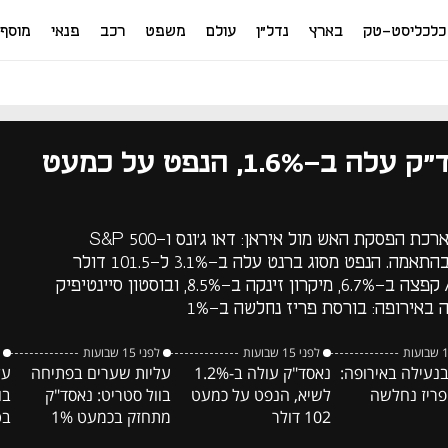
כלכליסט-טק
בארץ
נדל"ן
עולם
משפט
רכב
פנאי
מוסף
וול סטריט: נאסד"ק עלה ב-1.6%, הנפט על כמעט
אחרי שטראמפ הודיע על הארכת הפסקת האש מול איראן: דאו ג'ונס ו-S&P 500
התחזקו ב-0.7% וב-1.1%, בהתאמה. הנפט מסוג ברנט עלה ב-3.1% ל-101.5 דולר
לחבית; בלטו במסחר: AMD קפצה ב-6.7%, מיקרון זינקה ב-8.5%, ובוסטון סיינטיפיק
לפני 15 שבועות
לפני 15 שבועות
בנעילה באירופה:
נאסד"ק עולה ב-1.2%
עליות שערים בפתיחה
על
פריז נחלשה
לשיא, הנפט על כמעט
בוול סטריט: נאסד"ק
102 דולר
מתחזק בכמעט 1%
בט