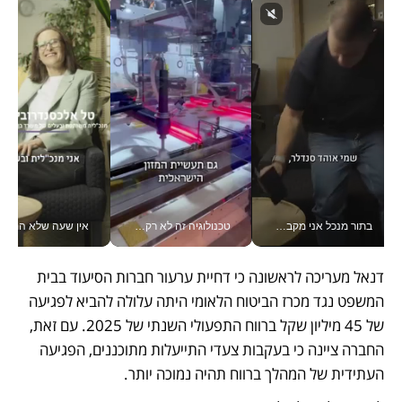
בתור מנכל אני מקבל מאות החלטות ביום, וה- Galaxy Z Fold8 Ultra עוזר לי לחתוך אותן מהר יותר_v
טכנולוגיה זה לא רק בהייטק: גם תעשיית המזון הישראלית מאמצת כלי AI, אוטומציה וניתוח דאטה בזמן אמת
אין שעה שלא התעסקתי במשבר - טל אלכסנדרוביץ’ שגב מנהלת משברים
דנאל מעריכה לראשונה כי דחיית ערעור חברות הסיעוד בבית 
המשפט נגד מכרז הביטוח הלאומי היתה עלולה להביא לפגיעה 
של 45 מיליון שקל ברווח התפעולי השנתי של 2025. עם זאת, 
החברה ציינה כי בעקבות צעדי התייעלות מתוכננים, הפגיעה 
העתידית של המהלך ברווח תהיה נמוכה יותר.