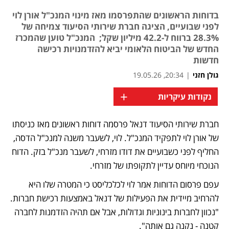
בדוחות הראשונים שהתפרסמו מאז מינוי המנכ"ל אורן לוי
לפני שבועיים, הציגה חברת שירותי הסיעוד צמיחה של
28.3% ברווח ל-42.2 מיליון שקל; המנכ"ל טוען שהמכרז
החדש של הביטוח הלאומי יביא להזדמנויות רכישה
חדשות
גולן חזני
|
20:34, 19.05.26
+
נקודות עיקריות
חברת שירותי הסיעוד דנאל פרסמה דוחות ראשונים מאז כניסתו 
נפתח בכרטיסייה חדשה
של אורן לוי לתפקיד המנכ"ל. לוי, לשעבר משנה למנכ"ל הדסה, 
החליף לפני כשבועיים את דודו מזרחי, לשעבר מנכ"ל בזק. הדוח 
הנוכחי מיוחס עדיין לתקופתו של מזרחי.
עפם פרסום הדוחות אמר לוי לכלכליסט כי המטרה שלו היא 
להרחיב מיידית את הפעילות של דנאל באמצעות רכישת חברות. 
"נכוון לחברות בינוניות וגדולות, אבל אם תהיה הזדמנות לחברה 
קטנה - נקנה גם אותה".