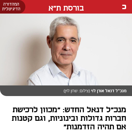
המהדורה
בורסת ת"א
הדיגיטלית
מנכ"ל דנאל אורן לוי
(צילום: שרון לוין)
מנכ"ל דנאל החדש: "מכוון לרכישת
חברות גדולות ובינוניות, וגם קטנות
אם תהיה הזדמנות"