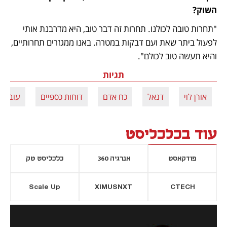
השוק?
"תחרות טובה לכולנו. תחרות זה דבר טוב, היא מדרבנת אותי 
לפעול ביתר שאת ועם דבקות במטרה. באנו ממגזרים תחרותיים, 
והיא תעשה טוב לכולם".
תגיות
אורן לוי
דנאל
כח אדם
דוחות כספיים
עובדים
עוד בכלכליסט
פודקאסט
אנרגיה 360
כלכליסט טק
Scale Up
XIMUSNXT
CTECH
יסייה חדשה
נפתח בכרטיסייה חדשה