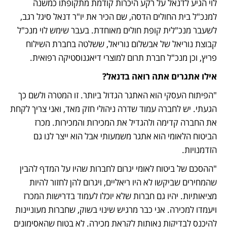
לוי הגיע לדנאל על רקע היכרות קודמת מתקופתו כמשנה 
למנכ"ל בית החולים הדסה, שם הכיר את יו"ר דנאל סיגל רגב, 
לשעבר מנכ"לית קופת חולים מאוחדת. בעבר שימש לוי מנכ"ל 
קבוצת נוריאל של אבשלום נוריאל, ששלטה בחברת השילוח 
פריץ, וכן מנכ"ל חברת תרום למוצרי דיאגנוסטיקה רפואית.
אילו אתגרים אתה רואה בדנאל?
"הפיתוח העסקי הוא האתגר הגדול ביותר. זו המטרה ולשם כך 
הגעתי. יש לחברה עמוד שדרה ניהולי חזק מאד, ואני צריך לקחת 
את החברה קדימה ולהגדיל את המכירות והמכירות. מכרז 
הביטוח הלאומי הוא אתגר משמעותי אבל הוא ייצר לנו גם 
הזדמנויות.
"ההסכם של ביטוח לאומי יגרום לחברות שהיו על המדף להבין 
שהמחירים שביקשו לא היו ריאליים, ויגרום להן לחזור להיות 
מציאותיות. יהיו גם חברות שלא יוכלו לעמוד בדרישות המכרז 
ויעמדו למכירה. אני כבר מרגיש שינוי בשוק, שחברות מעוניינות 
להיכנס לבדיקות נאותות לקראת מכירה. לא בטוח שהאסימונים 