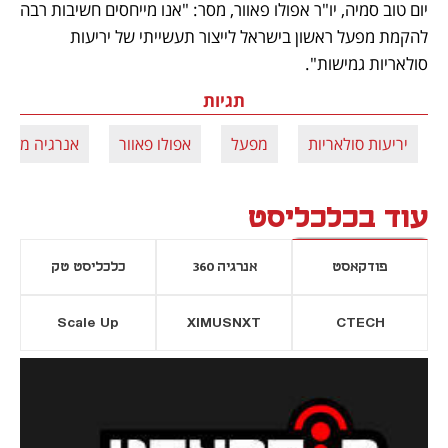
יום טוב סמיה, יו"ר אפולו פאוור, מסר: "אנו מייחסים חשיבות רבה 
להקמת מפעל ראשון בישראל לייצור תעשייתי של יריעות 
סולאריות גמישות".
תגיות
יריעות סולאריות
מפעל
אפולו פאוור
אנרגיה מתח
עוד בכלכליסט
פודקאסט
אנרגיה 360
כלכליסט טק
Scale Up
XIMUSNXT
CTECH
יסייה חדשה
נפתח בכרטיסייה חדשה