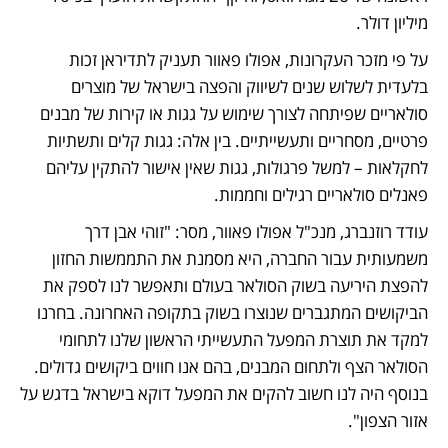
מיליון דולר. 
על פי מזכר העקרונות, אפולו פאוור תעניק לתדיראן זכות 
בלעדית לשלוש שנים לשיווק והפצה בישראל של מוצרים 
סולאריים שפיתחה לצורך שימוש על גגות או קירות של מבנים 
פרטיים, מסחריים ותעשייתיים. בין אלה: גגות קלים ותשתיות 
לחקלאות – למשל פרגולות, גגות שאין אישור להתקין עליהם 
פאנלים סולאריים רגילים וחממות.
עודד רוזנברג, מנכ"ל אפולו פאוור, מסר: "זוהי אבן דרך 
משמעותית עבור החברה, היא מסמנת את התממשות החזון 
להפצת היריעה בשוק הסולאר בעולם ותאפשר לנו לספק את 
הביקושים המתגברים שנוצרו בשוק בתקופה האחרונה. בחרנו 
למקד את תוצרת המפעל התעשייתי הראשון שלנו לתחומי 
הסולאר הצף ולתחום המבנים, בהם אנו חווים ביקושים גדולים. 
בנוסף היה לנו חשוב להקים את המפעל דוקא בישראל בדגש על 
אזור הצפון". 