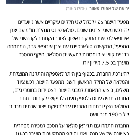
יריעה של אפולו פאוור 
(
אפולו פאוור
)
מפעל הייצור צפוי לכלול שני חלקים עיקריים אשר מיועדים 
להירכש משני יצרנים שונים. סולארפיינט מנהלת מו"מ עם יצרן 
אירופאי לרכישת החלק הראשון. לצורך הקמת חלקו השני של 
המפעל, התקשרה סולארפיינט עם יצרן אירופאי אחר, המתמחה 
בבניית קווי ייצור ומכונות לתעשיית הסולאר, היקף ההסכם 
מוערך בכ-7.5 מיליון יורו. 
להערכת החברה, בכפוף בין היתר לאספקה והתקנה המוצלחת 
והמלאה של החלק הראשון והשני ממפעל הייצור, רכש ציוד 
משלים, ביצוע התאמות למבני הייצור והצטיידות בחומרי גלם, 
החברה תהיה ערוכה לספק מענה לביקושי לקוחות בתחום 
הסולאר הצף ובתחום המבנים עד לתפוקת ייצור שנתית מרבית 
של כ-190 מגה וואט.
החברה חתמה עם תדיראן סולאר על הסכם למכירה מסחרית 
ראשונה של 26 מגה וואט, והיקף ההתקשרות הוערך בכ-10 