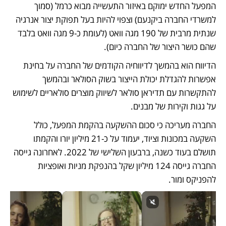
המפעל החדש ימוקם באיזור התעשייה מבוא כרמל (סמוך 
למשרדי החברה ביקנעם) וצפוי להיות בעל תפוקת יצור אנרגיה 
שנתית מרבית של 190 מגה וואט (לעומת כ-9 מגה וואט בלבד 
שהם כושר היצור של החברה כיום). 
הדיווח הוא בהמשך לדיווחיה הקודמים של החברה על בחינת 
אפשרות להגדלת יכולת הייצור בשוק הסולאר ובהמשך 
להתקשרות עם תדיראן סולאר לשיווק מוצרים סולאריים לשימוש 
על גגות וקירות של מבנים. 
החברה מעריכה כי סכום ההשקעה בהקמת המפעל, כולל 
השקעה במכונות וציוד, יעמוד על כ-21 מיליון יורו והקמתו 
תושלם בעוד כשנה, ברבעון השלישי של 2022. לאחרונה גייסה 
החברה גייסה 124 מיליון שקל בהנפקת מניות ואופציות 
להפניקס ומור.