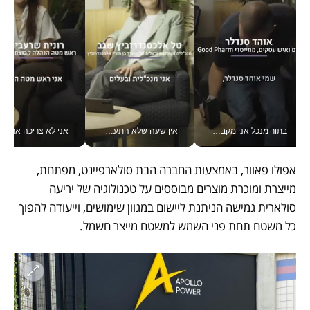
בתור מנכל אני מקבל מאות החלטות ביום, וה- Galaxy Z Fold8 Ultra עוזר לי לחתוך אותן מהר יותר_v
אין שעה שלא התעסקתי במשבר - טל אלכסנדרוביץ’ שגב מנהלת משברים תקשורתיים מכל מקום עם ה- Galaxy Z Fold8 Ultra שלה_v
אני לא צריכה את המשרד:
אפולו פאוור, באמצעות החברה הבת סולארפיינט, מפתחת, 
מייצרת ומוכרת מוצרים מבוססים על טכנולוגיה של יריעה 
סולארית גמישה הניתנת ליישום במגוון שימושים, וייעודה להפוך 
כל משטח תחת פני השמש למשטח מייצר חשמל. 