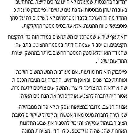
"מדובר בהכנסות שמעולם לא היינו צריכים לייצר, בהתחשב 
בעובדה שהן מבוססות על נתונים שגויים". פייסבוק טוענת כי 
המדד מהווה הערכה בלבד ומפרסמים לא משלמים לה על סמך 
פוטנציאל טווח ההגעה, אלא על בסיס מספר ההקלקות. 
"זאת אף שידוע שמפרסמים משתמשים במדד הזה כדי להקצות 
תקציבים, ופייסבוק עצמה הודתה במסמך המצוטט בתביעה 
שהמדד הוא "ללא ספק המספר החשוב ביותר בממשקי יצירת 
המודעות שלנו".
פייסבוק היא לוח מודעות. אם מעורבות המשתמשים הולכת 
ופוחתת כבר שנים, ובאופן מדאיג, והחברה גם מניבה הכנסות 
שהיא "לא היתה צריכה לייצר", המשקיעים צריכים לדעת מזה. 
אסור היה לחברה להצניע או להסתיר את הנתונים האלה. 
אם זה המצב, מדובר במציאות עסקית לא פחות ממבהילה, 
שמותירה לחברה מעט מאוד אפשרויות לכלול שיקולים לטובת 
הציבור בניהול עסקיה; זה יכול להסביר את שבע התלונות 
האחרות שהגישה הוגן ל־SEC. כולן יחדיו מציירות תמונה 