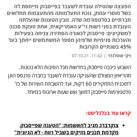
הפצצה שהטילה עובדת לשעבר בפייסבוק מייחסת לה
כשל מוסרי עמוק, נוכח התעלמותה מהתעצמות תחלואים
חברתיים בפלטפורמה שלה. מבין הטענות שהעלתה
העובדת בפני רשות ני"ע האמריקאית, אחת זועקת סכנה
למשקיעים: פייסבוק לכאורה הסתירה צניחה בפעילות
והערכות פנימיות שלפיהן מספר המשתמשים ייחתך בעד
45% בשנתיים הקרובות
ויקי אוסלנדר
|
11:42, 07.10.21
השבוע כיכבה פייסבוק בחדשות מכל הסיבות הלא נכונות. 
נפתח בכרטיסייה חדשה
נפתח בכרטיסייה חדשה
נפתח בכרטיסייה חדשה
מהריאיון המצולם שהעניקה עובדת לשעבר בחברה פרנסס הוגן 
לתוכנית התחקירים 60 דקות, ועד להשבתת השירות של כל 
פלטפורמות פייסבוק למשך שש שעות ארוכות במיוחד. 
קראו עוד בכלכליסט:
צוקרברג מגיב להאשמות: "הטענה שפייסבוק 
מקדמת תכנים מזיקים בשביל רווח - לא הגיונית"