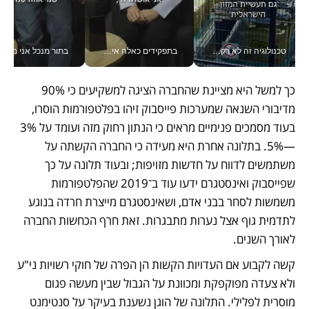
טכנולוגיה זה לא רק בהייטק: גם תעשיית המזון הישראלית מאמצת כלי AI, אוטומציה וניתוח דאטה בזמן אמת
בתפקידים כאלה אי אפשר לחכות: אושרת לוי מניעה השקעות ענק מהטלפון_v
בתור מנכל אני מקבל מאות הח
כך למשל היא מציינת שהחברה הציגה למשקיעים כי 90% 
מדיבורי השנאה שמערכות פייסבוק זיהו בפלטפורמות הוסרו, 
בעוד מסמכים פנימיים מראים כי הנתון רחוק מזה ועומד על 3%
—5%. בתלונה אחרת היא מעידה כי החברה הקשתה על 
משתמשים לדווח על חדשות מזויפות; ובעוד תלונה על כך 
שפייסבוק ואינסטגרם ידעו עוד ב־2019 שהפלטפורמות 
משמשות לסחר בבני אדם, ושאינסטגרם מייצרת חרדה בנוגע 
לתדמית גוף אצל נערות מתבגרות. זאת חרף הכחשות החברה 
לאורך השנים.
קשה לקבוע אם העדויות הקשות הן הפרה של חוקי רשויות ני"ע 
ולא צעדה מפוקפקת ומכוונת על הגבול שבין מעשה פגום 
מוסרית לפלילי. התלונה של הוגן נשענת בעיקר על סנטימנט 