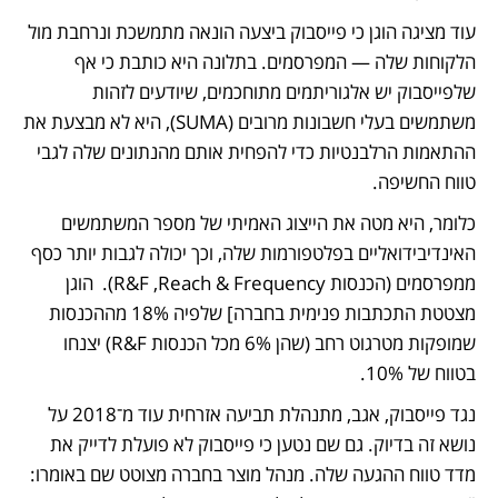
עוד מציגה הוגן כי פייסבוק ביצעה הונאה מתמשכת ונרחבת מול 
הלקוחות שלה — המפרסמים. בתלונה היא כותבת כי אף 
שלפייסבוק יש אלגוריתמים מתוחכמים, שיודעים לזהות 
משתמשים בעלי חשבונות מרובים (SUMA), היא לא מבצעת את 
ההתאמות הרלבנטיות כדי להפחית אותם מהנתונים שלה לגבי 
טווח החשיפה. 
כלומר, היא מטה את הייצוג האמיתי של מספר המשתמשים 
האינדיבידואליים בפלטפורמות שלה, וכך יכולה לגבות יותר כסף 
ממפרסמים (הכנסות R&F ,Reach & Frequency).  הוגן 
מצטטת התכתבות פנימית בחברה] שלפיה 18% מההכנסות 
שמופקות מטרגוט רחב (שהן 6% מכל הכנסות R&F) יצנחו 
בטווח של 10%. 
נגד פייסבוק, אגב, מתנהלת תביעה אזרחית עוד מ־2018 על 
נושא זה בדיוק. גם שם נטען כי פייסבוק לא פועלת לדייק את 
מדד טווח ההגעה שלה. מנהל מוצר בחברה מצוטט שם באומרו: 