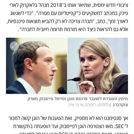
ציבורי חדש יחסית, שתיאר אותו ב־2018 מנהל בלאקרוק לארי 
פינק במכתב למשקיעים כ"קפיטליזם עם מטרה". "כדי לשגשג 
לאורך זמן", כתב, "חברה צריכה לא רק להביא תוצאות פיננסיות, 
אלא גם להראות כיצד היא תורמת תרומה חיובית לחברה".
מימין העובדת לשעבר פרנסס הוגן ומייסד פייסבוק מארק 
צוקרברג
(
צילומים: רויטרס, אי פי איי
)
אך סנטימנט הוא לא מספיק. ואת הטענות של הוגן קשה למכור 
ל־SEC. מאז הצטרפה הוגן לפייסבוק ועד הופעתה בתקשורת 