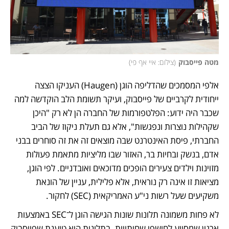
מטה פייסבוק
(
צילום: איי אף פי
)
אלפי המסמכים שהדליפה הוגן (Haugen) העניקו הצצה 
ייחודית לקרביים של פייסבוק, ועיקר תשומת הלב הוקדשה למה 
שכבר היה ידוע: הפלטפורמות של החברה הן לא רק "היכן 
שקהילות נוצרות ונפגשות", אלא גם תעלת ניקוז של הביב 
החברתי, פיסת האינטרנט שבה מוצאים זה את זה סוחרים בבני 
אדם, בנשק ובחיות בר, האזור שבו מליציות מתאמת פעולות 
מזוינות וילדים צעירים הופכים מדוכאים ואובדניים. לפי הוגן, 
מציאות זו אינה רק נוראית, אלא פלילית, עניין של הונאת 
משקיעים שעל רשות ני"ע האמריקאית (SEC) לחקור.
לא פחות משמונה תלונות שונות הגישה הוגן ל־SEC באמצעות 
ארגון שמסייע לחושפי שחיתויות. בתלונות היא טוענת שפייסבוק 