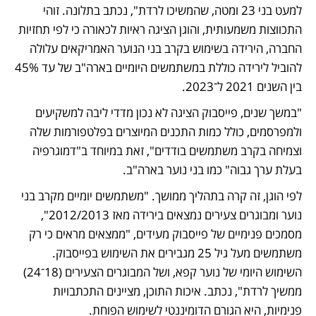
למעט בני 23 ומטה, שהמשיכו לרדת", נכתב בתלונה. זוהי 
התכווצות משמעותית, והוגן הציגה ראיות לכאורה כי לפי תחזיות 
החברה, הירידה בשימוש בקרב בני הנוער האמריקאים עלולה 
להוביל לירידה כוללת במשתמשים היומיים בארה"ב של עד 45% 
בין השנים 2021 ל־2023. 
"במשך שנים, פייסבוק הציגה לא נכון מדדי ליבה למשקיעים 
ולמפרסמים, כולל כמות התכנים המיוצרים בפלטפורמות שלה 
וצמיחה בקרב משתמשים בודדים", זאת במיוחד ב"דמוגרפיה 
בעלת ערך גבוה" כמו בני נוער בארה"ב.
לפי הוגן, זה קרה בתהליך ממושך. "משתמשים יומיים מקרב בני 
נוער ומבוגרים צעירים נמצאים בירידה מאז 2012/2013", 
מסמכים פנימיים של פייסבוק מעידים, "ממצאים מראים כי רק 
משתמשים מעל גיל 25 מגבירים את השימוש בפייסבוק. 
השימוש היומי של נוער קפא, ושל המבוגרים הצעירים (18־24) 
ממשיך לרדת", נכתב. איכות התוכן, מציינים התכתבויות 
פנימיות, היא הגורם הדומיננטי לשימוש הפוחת.