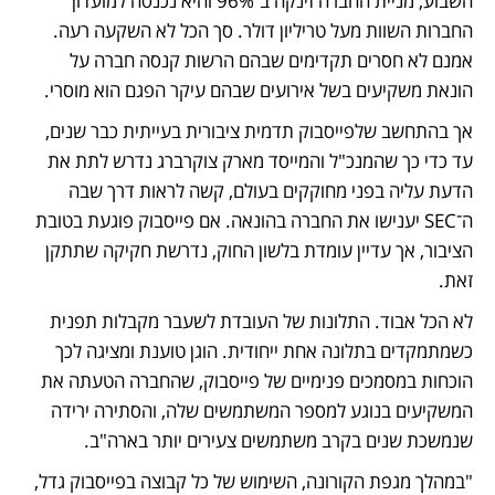
השבוע, מניית החברה זינקה ב־96% והיא נכנסה למועדון 
החברות השוות מעל טריליון דולר. סך הכל לא השקעה רעה. 
אמנם לא חסרים תקדימים שבהם הרשות קנסה חברה על 
הונאת משקיעים בשל אירועים שבהם עיקר הפגם הוא מוסרי. 
אך בהתחשב שלפייסבוק תדמית ציבורית בעייתית כבר שנים, 
עד כדי כך שהמנכ"ל והמייסד מארק צוקרברג נדרש לתת את 
הדעת עליה בפני מחוקקים בעולם, קשה לראות דרך שבה 
ה־SEC יענישו את החברה בהונאה. אם פייסבוק פוגעת בטובת 
הציבור, אך עדיין עומדת בלשון החוק, נדרשת חקיקה שתתקן 
זאת.
לא הכל אבוד. התלונות של העובדת לשעבר מקבלות תפנית 
כשמתמקדים בתלונה אחת ייחודית. הוגן טוענת ומציגה לכך 
הוכחות במסמכים פנימיים של פייסבוק, שהחברה הטעתה את 
המשקיעים בנוגע למספר המשתמשים שלה, והסתירה ירידה 
שנמשכת שנים בקרב משתמשים צעירים יותר בארה"ב. 
"במהלך מגפת הקורונה, השימוש של כל קבוצה בפייסבוק גדל, 