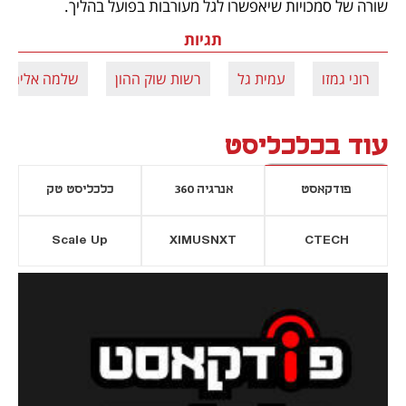
שורה של סמכויות שיאפשרו לגל מעורבות בפועל בהליך.
תגיות
רוני גמזו
עמית גל
רשות שוק ההון
שלמה אליהו
עוד בכלכליסט
פודקאסט
אנרגיה 360
כלכליסט טק
Scale Up
XIMUSNXT
CTECH
יסייה חדשה
נפתח בכרטיסייה חדשה