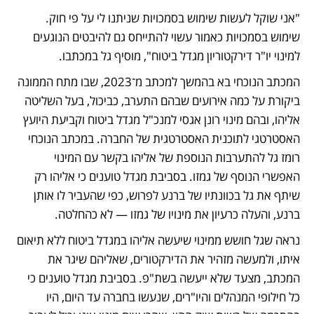
"אני שוקל לעשות שימוש בסמכויות שניתנו לי על פי חוק. 
שימוש בסמכויות כאמור עשוי להתייחס גם להיבטים הנוגעים 
למינוי יו"ר דירקטוריון מגדל ביטוח", מוסיף גל במכתבו.
המכתב הנוכחי בא בהמשך למכתב מ־2023, שבו מתח הממונה 
ביקורת על כמה אירועים שבהם התערב, כביכול, בעל השליטה 
אליהו, ובהם מינוי רונן אגסי למנכ"ל מגדל ביטוח וקביעת היועץ 
האסטרטגי לתוכנית האסטרטגית של החברה. במכתב הנוכחי 
רומז גל להתערבות הנוספת של אליהו בקשר עם המינוי 
האפשרי הנוסף של גמזו. בסביבת מגדל טוענים כי אליהו רק 
שיתף את גל בכוונתיו של ברנע לפרוש, כפי שהעביר לו אותן 
ברנע, והעלה כרעיון את מינויו של גמזו — לא כהחלטה.
נראה שגל חושש ממינוי שיעשה אליהו במגדל ביטוח ללא תיאום 
איתו, ולמעשה מזהיר את הדירקטורים, שאליהם שיגר את 
המכתב, מצעד שלא ייעשה בשת"פ. בסביבת מגדל טוענים כי 
כל חילופי המנהלים והיו"רים, שנעשו בחברה עד היום, היו 