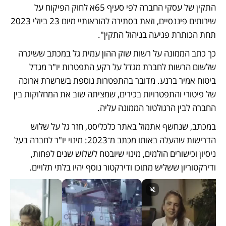
התקין של עסקי החברה לפי סעיף 65א לחוק הפיקוח על 
שירותים פיננסיים, וזאת בסתירה להוראותיי מיום 23 ביולי 2023 
תחת הכותרת פגיעה בניהול התקין".
כך כתב הממונה על רשות שוק ההון עמית גל במכתב ששיגרה 
שלשום הרשות לחברת מגדל על רקע התפטרות יו"ר מגדל 
ביטוח אמיר ברנע. מדובר בהתפטרות נוספת בשרשרת ארוכה 
של פיטורי והתפטרויות בכירים, שמציתה שוב את המחלוקות בין 
החברה לבין הרגולטור הממונה עליה.
במכתב, שנחשף אתמול באתר כלכליסט, חזר גל על שלוש 
הדרישות שהעלה באותו מכתב מ־2023: מינוי יו"ר לחברה בעל 
ניסיון וכישורים הולמים, מינוי שיובטח לשלוש שנים לפחות, 
ודירקטוריון ששליש מתוכו ודירקטור נוסף יהיו בלתי תלויים.