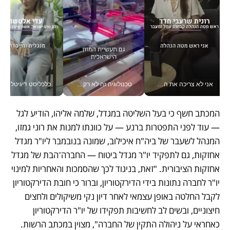
אני לא צריכה את המשרד: רונית שרעבי-חדד מנהלת ארגון של 30000 עובדים מכל מקום_v
טכנולוגיה זה לא רק בהייטק: גם תעשיית המזון הישראלית מאמצת כלי AI, אוטומציה וניתוח דאטה בזמן אמת
כלכליסט דיגיטל
המכתב חשף כי בעל השליטה במגדל, שלמה אליהו, הודיע לגל 
— עוד לפני התפטרות ברנע — על כוונתו למנות את רוני גמזו, 
המנהל לשעבר של ביה"ח איכילוב, שמונה בנובמבר ליו"ר מגדל 
אחזקות, גם לתפקיד יו"ר מגדל ביטוח — החברה־הבת של מגדל 
אחזקות הציבורית. "זאת, בניגוד לכך שהסמכות והאחריות למינוי 
יו"ר לחברה נתונות בידי הדירקטוריון, וברור כי חובת הדירקטוריון 
לקבל החלטה באופן עצמאי לאחר דיון נקי משיקולים ולחצים 
חיצוניים, ובשים לב לחשיבות תפקידו של יו"ר הדירקטוריון 
כאחראי על ניהולה התקין של החברה", מצוין במכתב הרשות.