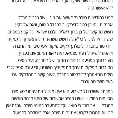
בהסכמה של רשות שוק ההון, שהרי שום מינוי אינו יכול לעבור 
ללא אישור כזה.
לפני כחודשיים סירב גל לאשר את מינויו של מנכ"ל מגדל 
אחזקות יוסי בן ברוך לדירקטור במגדל ביטוח, וזאת על רקע 
חשש מהקשר של בן ברוך לאליהו ולבנו ישראל. גל קבע במכתב 
ששיגר אז למגדל כי "עולה חשש משמעותי להתאמתך לתפקיד 
דירקטור בחברה, ליכולתך לקיים פיקוח אפקטיבי על החברה 
ולהפעיל שיקול דעת עצמאי. זאת לאור הממצאים בעניין 
מעורבותך בפגיעה בניהולה התקין של החברה, ועל בסיס 
ההיכרות הפיקוחית עמך מתפקידיך השונים, וכי עולה ספק לגבי 
מידת התאמתך לדירקטור בחברה, לאור קשריך ההדוקים עם 
בעל השליטה ובנו".
במכתב ששלח גל השבוע הוא אינו מגביל את עצמו לסעיפים 
מסוימים בחוק — ואינו מזכיר אפשרות של מינוי מנהל מורשה 
למגדל — אך רומז כי הוא שוקל להתערב במינוי היו"ר. אמנם אין 
לרשות סמכות לקבוע את זהות היו"ר, אבל ביכולתה להפעיל 