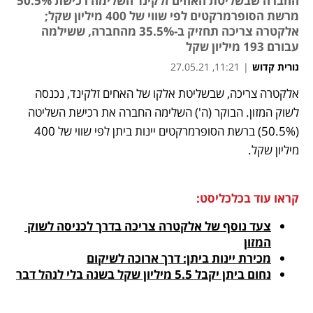
החברה שבשליטת האחים זלקינד השלימה רכישת 50.5%
מרשת הסופרמרקטים לפי שווי של 400 מיליון שקל;
אלקטרה צריכה תחזיק ב-35.5% מהחברה, ששילמה
עבורם 193 מיליון שקל
נורית קדוש
|
11:21, 27.05.21
מאמר קניות
מאמר קניות
אלקטרה צריכה, שבשליטת אלקו של האחים זלקינד, נכנסה 
נפתח בכרטיסייה חדשה
לשוק המזון. הבוקר (ה') השלימה החברה את רכישת השליטה 
(50.5%) ברשת הסופרמרקטים יינות ביתן לפי שווי של 400 
מיליון שקל. 
קראו עוד בכלכליסט:
צעד נוסף של אלקטרה צריכה בדרך לכניסה לשוק 
המזון
מכירת יינות ביתן: דרך ארוכה לשיקום
נחום ביתן יקבל 5.5 מיליון שקל בשנה בלי לנהל דבר