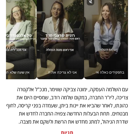
בתפקידים כאלה אי אפשר לחכות: אושרת לוי מניעה השקעות ענק מהטלפון_v
אני לא צריכה את המשרד: רונית שרעבי-חדד מנהלת ארגון של 30000 עובדים מכל מקום_v
אין שעה שלא התעסקתי במשבר - טל אלכסנדרוביץ’ שגב מנהלת משברים
עם השלמה העסקה, ימונה צביקה שווימר, מנכ"ל אלקטרה 
צריכה, ליו"ר החברה, במקום שלמה רודב, שמסיים היום את 
כהונתו, לאחר שהביא את יינות ביתן, שעמדה בפני קריסה, לחוף 
מבטחים. תחת הבעלות החדשה צפויה החברה לחדש את 
שדרת הניהול, למתג מחדש את הרשת ולשקם את מצבה.
תגיות