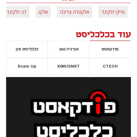
מייקי זלקינד
אלקטרה צריכה
אלקו
דני זלקינד
עוד בכלכליסט
פודקאסט
אנרגיה 360
כלכליסט טק
Scale Up
XIMUSNXT
CTECH
יסייה חדשה
נפתח בכרטיסייה חדשה