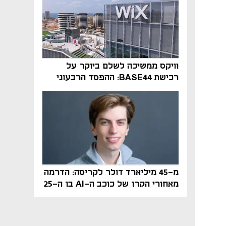
וויקס ממשיכה לשלם ביוקר על
רכישת BASE44: ההפסד הרבעוני
זינק ל-76 מיליון דולר
מ-45 מיליארד דולר לקריסה: הדרמה
מאחורי הקרן של כוכב ה-AI בן ה-25