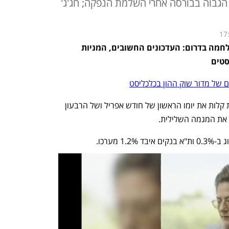
חזור הגבוה בבורסה אחרי השלמת הנפקה; חג'ג'
17
דיווח שוטף מהבורסה בת"א ברקע למלחמה בדרום: העדכונים החשובים, המניות 
סטים
 של מדור שוק ההון בכלכליסט
הבורסה בתל אביב נעלה בירידות קלות את יומו הראשון של חודש אפריל ושל הרבעון 