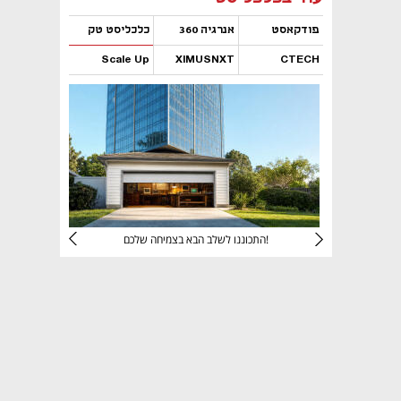
פודקאסט
אנרגיה 360
כלכליסט טק
Scale Up
XIMUSNXT
CTECH
נפתח בכרטיסייה חדשה
נפתח בכרטיסייה חדשה
נפתח בכרטיסייה חדשה
נפתח בכרטיסייה חדשה
יניהם
התכוננו לשלב הבא בצמיחה שלכם!