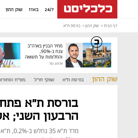
24/7
באזז
שוק ההון
דף הבית
שוק ההון
בורסת ת"א
מחיר הבניין בארה"ב
צנח ב-90%,
כלכליסט
דיגיטל
והחלומות על תשואה
גבוהה התנפצו
אלמוג עזר
שוק ההון
בורסת ת"א
שווקי חו"ל
מט"ח וסחורות
בורסת ת"א פתחה
הרבעון השני; אל 