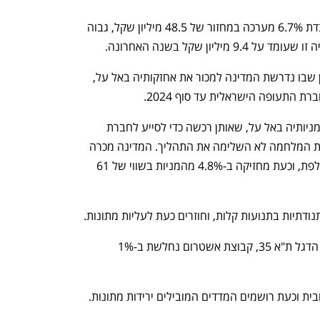
אל על מעמיקה את הירידה ומאבדת 6.7% מערכה במחזור של 48.5 מיליון שקל, גבוה 
יון שקל בשנה האחרונה.
משרד האוצר האריך פעם נוספת את הזמן שבו נדרשת המדינה למכור את אחזקותיה באל על, 
ת התעופה הישראלית עד סוף 2024.
המדינה נדרשה למכור עד סוף 2023 את מניותיה באל על, שאותן רכשה כדי לסייע לחברת 
התעופה בזמן משבר הקורונה, אך בעקבות המלחמה לא השלימה את התהליך. המדינה מכרה 
מניות אל על ב-73 מיליון שקל בשנה החולפת, וכעת מחזיקה ב-4.8% מהמניות בשווי של 61 
ודתיות בתנועות קלות, וחוזרים כעת לעליות מתונות.
מבנה מתחזקת ב-3.2% ומובילה את מדד הדגל ת"א 35, קבוצת אשטרום נחלשת ב-1% 
ת וכעת רושמים המדדים המובילים ירידות מתונות.