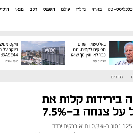
כלכליסט-טק
בארץ
נדל"ן
עולם
משפט
רכב
פנאי
מוסף
באלטשולר שחם
וויקס ממש
מפיקים לקחים: "זה
ביוקר על ר
כבר לא 'וואן מן' שואו
44
של גילעד"
אלמוג עזר
סופי שולמן
מיליון דולר
מדדים
 בירידות קלות את
על צנחה ב-7.5%
מדד ת"א 35 נחלש ב-0.2%, ת"א 125 נסוג ב-0.3% ות"א בנקים ירדד