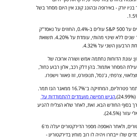
בתנועות בפועל עם פתיחת שבוע המסחר בניו יורק - באירופה ובהונג קונג אין היום מסחר בשל 
החוזים על דאו ג'ונס עולים ב-0.3%, החוזים על S&P 500 עולים ב-0.4%, החוזים על נאסד"ק 
עולים ב-0.6%. תשואת אג"ח ארה"ב ל-10 שנים ללא שינוי מהותי, עומדת על 4.20%. תשואת 
עוד על הפרק, המדווחות של הרגע האחרון: עונת הדוחות נחתמה אמש ושורה ארוכה של 
חברות פרסמו את התוצאות שלהן לאחר נעילת המסחר אתמול. בהן דלק רכב, אלון רבוע כחול, 
לאווי, צרפתי, ג'נסל, תנופורט, זוז פאוור וישפרו. 
כלכליסט מדווח: מאבק שליטה מתפתח בתמר פטרוליום, המחזיקה ב־16.7% ממאגר הגז תמר. 
,
הגיש חמישה מועמדים להתמודדות על 
, באספה שתיערך בסוף החודש הבא. זאת, לאחר שלא הצליח להגיע 
(24.5%). 
בעלי המניות יידרשו לבחור חמישה דירקטורים, ולאחר האספה מספר הדירקטורים יעלה מ־6 
כיום ל־7. כלומר, פרנקל שואף שכל המועמדים שלו ייבחרו ויהיה לו רוב מוחץ בדירקטוריון - 