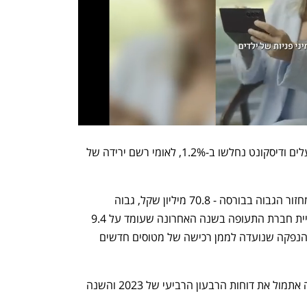
בינלאומי ומזרחי טפחות ירדו ב-1.6%, פועלים ודיסקונט נחלשו ב-1.2%, לאומי רשם ירידה של 
אל על מחקה 7.5% מערכה וריכזה את המחזור הגבוה בבורסה - 70.8 מיליון שקל, גבוה 
משמעותית מהמחזור היומי הממוצע במניית חברת התעופה בשנה האחרונה שעומד על 9.4 
מיליון שקל. אתמול השלימה אל על את ההנפקה שנועדה לממן רכישה של מטוסים חדשים 
חג'ג' נדל"ן קפצה ב-10% אחרי שפירסמה אתמול את דוחות הרבעון הרביעי של 2023 והשנה 