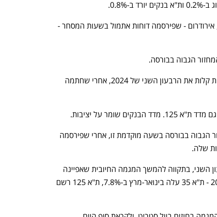
חג'ג' נדל"ן קופצת ב-5.6% אחרי הדוחות, אירודרום - שפירסמה דוחות אתמול בשעות המסחר - 
הבורסה בתל אביב פותחת בעליות קלות את הרבעון השני של 2024, אחרי שחתמה 
אל על נחלשת ב-2.7% ומרכזת את המחזור הגבוה בבורסה בשעה מוקדמת זו, אחרי שפירסמה 
ת שלה.
 הבורסה בת"א תיכנס הבוקר לרבעון השני, בתקווה להמשך המגמה החיובית שאפיינה 
את השוק המקומי ברבעון הפותח של 2024 - ת"א 35 עלה בינואר-מרץ ב-7.8%, ת"א 125 רשם 
המשקיעים יעקבו בשעות הקרובות אחר המגמה בחוזים בוול סטריט, ולקראת סוף היום 