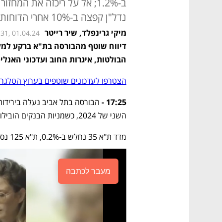
ב-1.2%; אל על ריכזה את המ
נדל"ן קפצה ב-10% אחרי הדוחות
מיקי גרינפלד
,
שיר רייטר
:31, 01.04.24
הבולטות, איגרות החוב ועדכוני האנלי
הצטרפו לעדכונים שוטפים בערוץ הטלגרם
17:25 - 
השני של 2024, כשמניות הבנקים הובילו את המגמה השלילית.
מדד ת"א 35 נחלש ב-0.2%, ת"א 125 נסוג ב-0.3% ות"א בנקים איבד 1.2% מערכו.
מעבר לכתבה