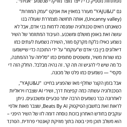
מפותחות מספיק כדי לייצר מוצר מוזיקלי שנשמע "אמיתי". 
גם "YAJU&U" מעורר במאזין את אפקט "עמק המוזרות" 
(Uncanny valley), אותה תחושה מצמררת שעולה בנו 
כשאנחנו רואים טכנולוגיה שמנסה לדמות בני אדם, אבל לא 
עושה זאת באופן מושלם ומשכנע. העיבוד המתוזמר של השיר 
נשמע כאילו נלקח מקרקס מוזר, השירה נשמעת לעתים כמו 
דיאלוגים בין בני אדם ש"עוקמו" על ידי התוכנה כדי שיישמעו 
כמו שורות משיר, ומשפטים סתומים כמו "סליחה על ההמתנה, 
כל מה שיש לי להגיש זה תה קר. זה נהיה מבלבל. החלק הזה די 
סקסי" — נשמעים כמו פלט של מכונה.  
אבל בזמן הקצר שחלף מאז שהפציע בחיינו  "YAJU&U", 
הטכנולוגיה עשתה כמה קפיצות דרך, ושירי AI שצברו ויראליות 
לאחרונה כבר נשמעים הרבה יותר טבעיים ומשכנעים. ניתן 
לראות זאת בחשבון הטיקטוק Beats By AI, שצבר מאות אלפי 
עוקבים בחודש האחרון בזכות נוסחה דומה לזו של השיר היפני – 
הוא משלב תוכן מיני בוטה בתוך מוזיקת קאנטרי פרודית. הטרנד 