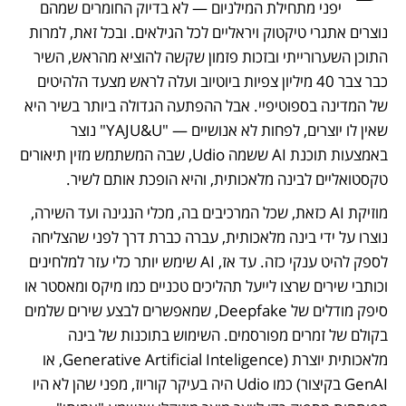
יפני מתחילת המילניום — לא בדיוק החומרים שמהם 
נוצרים אתגרי טיקטוק ויראליים לכל הגילאים. ובכל זאת, למרות 
התוכן השערורייתי ובזכות פזמון שקשה להוציא מהראש, השיר 
כבר צבר 40 מיליון צפיות ביוטיוב ועלה לראש מצעד הלהיטים 
של המדינה בספוטיפיי. אבל ההפתעה הגדולה ביותר בשיר היא 
שאין לו יוצרים, לפחות לא אנושיים — "YAJU&U" נוצר 
באמצעות תוכנת AI ששמה Udio, שבה המשתמש מזין תיאורים 
טקסטואליים לבינה מלאכותית, והיא הופכת אותם לשיר.
מוזיקת AI כזאת, שכל המרכיבים בה, מכלי הנגינה ועד השירה, 
נוצרו על ידי בינה מלאכותית, עברה כברת דרך לפני שהצליחה 
לספק להיט ענקי כזה. עד אז, AI שימש יותר כלי עזר למלחינים 
וכותבי שירים שרצו לייעל תהליכים טכניים כמו מיקס ומאסטר או 
סיפק מודלים של Deepfake, שמאפשרים לבצע שירים שלמים 
בקולם של זמרים מפורסמים. השימוש בתוכנות של בינה 
מלאכותית יוצרת (Generative Artificial Inteligence, או 
GenAI בקיצור) כמו Udio היה בעיקר קוריוז, מפני שהן לא היו 