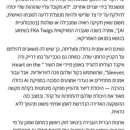
ומשוכפל בידי יוצרים אחרים. "לא מקובל עליי שהזהות שלי יכולה 
להילקח על ידי צד שלישי ולהיות מנוצלת לרעה לטובתו האישית, 
משום שאין חקיקה ראויה שמגבילה או שולטת [בטכנולוגיית 
AI]", אמרה בשנה שעברה המוזיקאית FKA Twigs בשימוע 
בנושא בסנאט האמריקאי.  
טוויגס היא אמנית גדולה ומצליחה, כך שיש לה משאבים להילחם 
על הקניין הרוחני שלה. כמותה גם כוכבי־על כמו דרייק ודה 
וויקנד הצליחו להוריד באופן מיידי את השיר "Heart on the 
Sleeves", שהשתמש בקול שלהם וזכה לוויראליות. אבל עבור 
אמנים מתחילים או נעדרי אמצעים הסכנה במוזיקת AI גדולה 
בהרבה — היכולת לייצר ולהפיץ מוזיקה סינתטית בקלות מקשה 
מאוד את היכולת שלהם להתחרות על קהל. ובמצב כזה 
ההשקעה האדירה הנדרשת לאמן אמיתי פשוט תהפוך ללא 
כדאית.   
ארצות הברית העבירה בינואר חוק ראשון בתחום שמגן על מי 