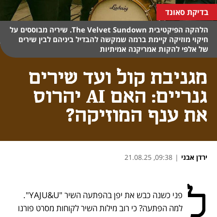
בדיקת סאונד
הלהקה הפיקטיבית The Velvet Sundown. שיריה מבוססים על
חיקוי מוזיקה קיימת ברמה שמקשה להבדיל ביניהם לבין שירים
של אלפי להקות אמריקנה אמיתיות
מגניבת קול ועד שירים
גנריים: האם AI יהרוס
את ענף המוזיקה?
ירדן אבני
|
09:38, 21.08.25
נפתח בכרטיסייה חדשה
נפתח בכרטיסייה חדשה
נפתח בכרטיסייה חדשה
נפתח בכרטיסייה חדשה
ל
פני כשנה כבש את יפן בהפתעה השיר "YAJU&U". 
למה הפתעה? כי רוב מילות השיר לקוחות מסרט פורנו 