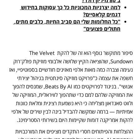
ב־80 מיליון דולר?
למה יצרניות המכוניות כל כך עסוקות בחידוש 
דגמים קלאסיים?

"כל החלומות שלי הם סביב החיות, כלבים מתים, 
חתולים פצועים"

סיפור מתוקשר נוסף הוא זה של להקת The Velvet 
Sundown, שהוציאה הקיץ שלושה אלבומי מוזיקת פולק־רוק 
נעימה וצברה כמה מאות אלפי מאזינים חודשיים בספוטיפיי, ואז 
חשפה את עצמה כ"פרויקט מוזיקה סינתטית בניהול יצירתי 
אנושי". בניגוד לפרויקטים כמו Beats By AI, שמנסים להפוך 
את המוזיקה שלהם למם כדי שתהפוך לוויראלית, המוזיקה של 
ולווט סאנדאון מצליחה כי היא נשמעת רצינית ומלאת כוונות 
אמיתיות — ברמה שמקשה להבדיל בינה לבין שירים של אלפי 
להקות אמריקנה דומות שקיימות היום בשירותי הסטרימינג.  
ההצלחות והפיתוחים חסרי התקדים מציפים את המורכבויות 