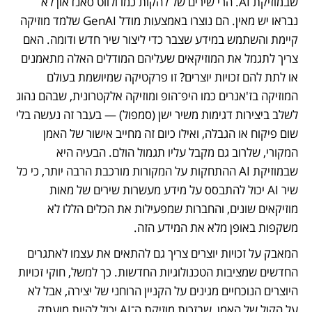
שבמוזיקת AI. הרי שירים של להקות כמו ולווט סאנדאון לא 
נבראו יש מאין. הם נוצרו באמצעות מודל GenAI שלמד מוזיקה 
קיימת והשתמש במידע שצבר כדי ליצור שיר חדש ודומה. האם 
צריך לתגמל את המוזיקאים שעליהם המודלים האלה מתאמנים 
או לתת להם זכויות יוצרים? זו פרקטיקה שמיושמת בעולם 
המוזיקה בז'אנרים כמו היפ־הופ ומוזיקה אלקטרונית, שבהם נהוג 
לשלב ביצירות דגימות משיר ישן (סמפול) — בעבר זה נעשה בלי 
שום פיקוח או הגבלה, ואילו כיום זה מחייב אישור של האמן 
המקורי, שלרוב גם מקבל עליו תגמול הולם. הבעיה היא 
שבמוזיקת AI ההתחקות על המקורות מורכבת הרבה יותר, כי כל 
שיר AI יכול להתבסס על מידע מעשרות שירים של מאות 
מוזיקאים שונים, והחברות שמפעילות את הכלים הללו לא 
משקפות באופן מלא את המידע הזה. 
המאבק על זכויות יוצרים צריך גם להתאים את עצמו לאתגרים 
החדשים שמציבות הטכנולוגיות החדשות. כך למשל, חוקי זכויות 
היוצרים הנוכחיים מגינים על הקניין הרוחני של יצירה, אבל לא 
על הקול של האמן, שבזכות מוזיקת ה־AI יכול להיות מועתק 