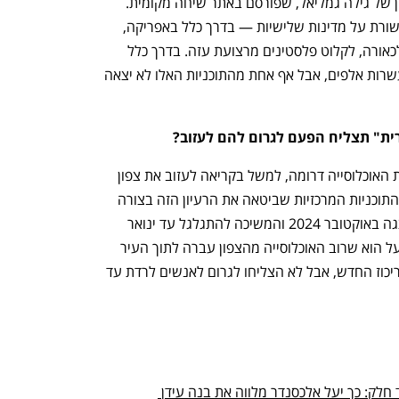
"בשלב מוקדם דלף דו"ח ממשרד המודיעין של גילה גמליאל, שפורסם באתר שיחה מקומית. 
מאז 2023 מופיעות מדי פעם ידיעות בתקשורת על מדינות שלישיות — בדרך כלל באפריקה, 
ולעתים גם בדרום אמריקה — שמוכנות, לכאורה, לקלוט פלסטינים מרצועת עזה. בדרך כלל 
מדובר במספרים קטנים יחסית, רק כמה עשרות אלפים, אבל אף אחת מהתוכניות האלו לא יצאה 
ת" תצליח הפעם לגרום להם לעזוב?
"מראשית המלחמה היו ניסיונות לדחוף את האוכלוסייה דרומה, למשל בקריאה לעזוב את צפון 
הרצועה ולרדת דרומה מציר נצרים. אחת התוכניות המרכזיות שביטאה את הרעיון הזה בצורה 
גלויה יותר היתה 'תוכנית האלופים', שהוצגה באוקטובר 2024 והמשיכה להתגלגל עד ינואר 
2025. התוכנית נכשלה כי מה שקרה בפועל הוא שרוב האוכלוסייה מהצפון עברה לתוך העיר 
עזה והאזור האורבני שלה נהפך למוקד הריכוז החדש, אבל לא הצליחו לגרום לאנשים לרדת עד 
צעד צעד, בזהירות ובעדינות, חלק ועוד חלק: כך יעל אלכסנדר מלווה את בנה עידן 