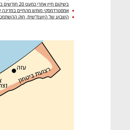
בשיקום חייו אחרי כמעט 20 חודשים בשבי 

אמסטרדמסקי מותש מהחיים במדינה ש

השבוע של היועמ"שית, חוק ההשתמטות
