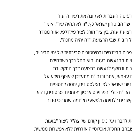
היסטוריון ד"ר לי מרדכי מהאוניברסיטה העברית לא קונה את רעיון ה"עיר 
ההומניטרית" שמשווק לאחרונה שר הביטחון ישראל כץ. "זו לא תהיה עיר", אומר 
מרדכי על הכוונה להקים בדרום רצועת עזה, בין ציר מורג לציר פילדלפי, אזור מגודר 
ל רוב תושבי הרצועה, "זה יהיה מחנה". 
מרדכי (42) מתמחה בהיסטוריה של האימפריה הביזנטית ובהיסטוריה סביבתית של ימי הביניים, 
ואולם משקיע חלק ניכר מזמנו באיסוף עדויות מהנעשה בעזה. הוא החל בכך כשתחילת 
המלחמה שהה בשנת שבתון בארצות הברית ונחשף לנעשה ברצועה דרך התקשורת 
הבינלאומית והאלטרנטיבית. הוא יצר מיזם עצמאי, אתר ובו דו"ח מתעדכן שאוסף מידע על 
הנעשה בשטח, אופן ניהול המלחמה, מדיניות ישראל כלפי הפלסטינים, יחסה לחטופים 
ולתקשורת והמעורבות האמריקאית. מלבד הדו"ח כולל הפרויקט ארכיון מסמכים וסרטונים, והוא 
מתעד באופן שיטתי שלל מקורות מידע הקשורים ללחימה ולפשעי מלחמה שמרדכי סבור 
התוכנית להקמת "עיר הומניטרית" מבוססת לדבריו על ניסיון קודם של צה"ל ליצור "בועות 
הומניטריות" — אזורים מגודרים וסגורים שבהם מרוכזת אוכלוסייה אזרחית ללא אפשרות ממשית 