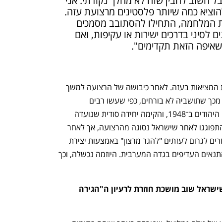
לי נטייה לראות הקשרים רחבים, אבל חשוב להבין שזה לא מהלך נקודתי. אני 
מזהה פה כמה תוכניות שמטרתן להוציא כמה שיותר פלסטינים מרצועת עזה. 
מאז אוקטובר 2023, ממש בתחילת המלחמה, התחילו להסתובב מסמכים 
שמציעים תוכניות להעביר פלסטינים לסיני בדרכים ישירות או עקיפות, ואם 
שאיפה הזאת תקדימים".
מאז קום המדינה ישראל מנסה להנדס את המציאות בעזה. לאחר כיבושה של הרצועה למשך 
חמישה חודשים ב־1956 ישראל הופתעה מכך שתושביה לא בורחים, כפי שעשו רבים 
מהפלסטינים בשטחים שעליהם השתלטו היהודים ב־1948, והקימה יחידה סודית שנועדה 
לעודד הגירה של עזתים. החלומות הללו התפוגגו לאחר שישראל נסוגה מהרצועה, אך לאחר 
כיבושה השני, ב־1967, נעשו ניסיונות אחרים לגרום לעזתים "להגר מרצון" באמצעות יצירת 
תנאים כלכליים קשים, ובמקביל הדגשת התנאים העדיפים בגדה המערבית. היוזמה נכשלה, וכך 
באיזה שלב במלחמה הנוכחית זיהית שישראל שוב מושכת חוזרת לרעיון ה"הגירה 