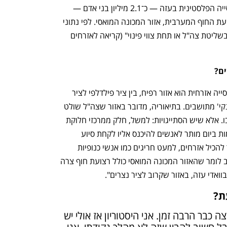
לצאת מהם. כיום, לפי מרדכי, רוב האוכלוסייה הפלסטינית בעזה — כ־2.1 מיליון בני אדם — 
מרוכז בשני מוקדים: בלב העיר עזה וברצועת החוף המערבית, אזור המכונה המואסי. לפי נתוני 
האו"ם, 86% משטח הרצועה נמצא כעת בשליטת צה"ל או תחת צווי פינוי" (קריאה לאזרחים 
ים?
"המקום שבו נראה כיום שאין כמעט אוכלוסייה אזרחית הוא אזור רפיח, בין ציר פילדלפי לציר 
מורג. זהו האזור שישראל מייעדת להיות 'נקי' מתושבים. בתיאוריה, מדובר באזור שצה"ל שולט 
בו לחלוטין, והתושבים לא אמורים להיות בו. אלא שיש הסתייגויות: למשל, חלק ממרכזי חלוקת 
המזון נמצאים בשטח הזה, ובשעות מסוימות ביום מותר לאנשים להיכנס אליו לקחת סיוע 
ולצאת. מבחינת צה"ל, זה אזור שלא אמור להכיל אזרחים, למעט חריגים כמו אנשי כנופיות 
שישראל בחרה לשתף איתם פעולה. חשוב לומר שהאזור המכונה המואסי כולל רצועת חוף צרה 
ואדי עזה, באזור שקרוב לציר נצרים".
ת?
"זה לא רעיון חדש אלא תוכנית שרצה כבר הרבה זמן. אני היסטוריון אז אולי יש 