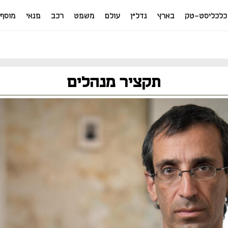
כלכליסט-טק
בארץ
נדל"ן
עולם
משפט
רכב
פנאי
מוסף
תקציר מנהלים