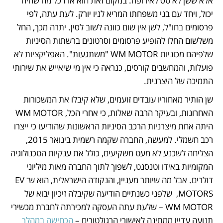
אלא ששן לא טס לאירופה. במקום זאת הוא ארז כל מה שהיה 
יכול, ויחד עם בני משפחתו המריא לניו יורק. לעת עתה, לפי 
פרסומים בחו"ל, לשן אין שום כוונה לשוב לסין. יתרה מכך, החל 
משלשום החלו להופיע פרסומים וסרטונים ברשתות הסיניות 
שלפיהם מכוניות WM MOTOR "משתגעות". האפליקציות לא 
פועלות, והמחשבים קורסים, כנראה כי אין מי שיאייש את שירותי 
התמיכה של היצרנית.
שן הותיר מאחוריו עובדים זועמים, שלא קיבלו את המשכורות 
האחרונות, ובעיקר הרבה שאלות, כי אחרי הכל, WM MOTOR 
היתה אחת מיצרניות הרכב הסיניות הראשונות שהודיעו כי ייצרו 
רכב חשמלי. למעשה, החברה שקמה רשמית בינואר 2015, 
הצליחה לשכנע לא מעט משקיעים, כולל את ענקיות הטכנולוגיה 
המקומיות באידו וטנסנט, לשפוך לתוך החברה מאות מיליוני 
דולרים. אבל מה שיותר מעניין, והנקודה הישראלית, הוא ש־EV 
MOTORS,  שלפני כשנתיים הודיעה שקיבלה זיכיון יבוא של 
WM MOTOR – שלעת עתה העסקה למכירתה לחברת מכשירי 
תנועה עדיין ממתינה לאישורי הרגולטורים – 
הכחישה במהלך 