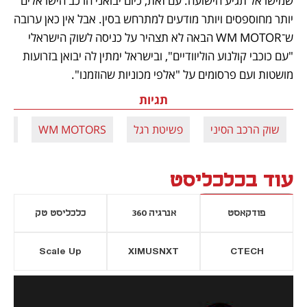
שמישראל תגיע הישועה. עם זאת, כיום יבואני הרכב הישראלים 
יותר מחוספסים ויותר מודעים למתרחש בסין. אבל אין כאן ערובה 
ש־WM MOTOR הבאה לא תצהיר על כניסה לשוק הישראלי 
"עם כוכבי קולנוע הוליוודיים", ובישראל ימתין לה יבואן בזרועות 
מושטות ועם פרסומים על "אלפי מכוניות שהוזמנו".
תגיות
שוק הרכב הסיני
פשיטת רגל
WM MOTORS
זיק
עוד בכלכליסט
פודקאסט
אנרגיה 360
כלכליסט טק
Scale Up
XIMUSNXT
CTECH
יסייה חדשה
נפתח בכרטיסייה חדשה