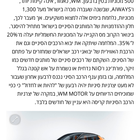
500 מכוניות בסין ברבעון. WM, כאמור, אינה קיימת יותר, 
ו־AIWAYS, שבשנה שעברה מכרה בישראל מעל 1,300 
מכוניות, נלחמת בימים אלה למצוא משקיעים. אך מעבר לכך, 
חלון ההזדמנויות של המותגים הסיניים בישראל מתחיל להיסגר. 
בינואר הקרוב מס הקנייה על המכוניות החשמליות יעלה מ־20% 
ל־35%. המלחמה שיתקה את יבוא הרכבים הסיניים וגם את 
הרכבת האווירית של יבואני רכב ישראלים שמחזרים על פתחם 
של הסינים. השקתם של רכבים סיניים של מותגים חדשים כמו 
זיקר, פורת'ינג ו־NIO נדחית או נשמרת על אש קטנה בגלל 
המלחמה, ובו בזמן ענף הרכב הסיני נכנס לרבעון אחרון שעבור 
לא מעט יצרניות סיניות יהיה רבעון של "להיות או לחדול" כי כפי 
שמוכיחים הדיווחים על WM MOTOR, במקרה של יצרניות 
הרכב הסיניות קריסה היא עניין של חודשים בלבד. 