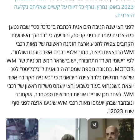
2023 באופן נמרץ וגורף כל דיווח על קשיים שאליהם נקלעה 
היצרנית
. 
לפני חצי שנה הגיבה היבואנית לכתבה ב"כלכליסט" שבה נטען 
כי היצרנית עומדת בפני קריסה, והודיעה כי "במהלך השבועות 
הקרובים צפויה להגיע ארצה הזמנה ראשונה של מאות רכבי 
WM הנמצאים בייצור, מתוך אלפי רכבים אשר הוזמנו ושולמו". 
לפי רישומי משרד התחבורה, יש בישראל חמש מכוניות של WM 
MOTOR. בתגובה נוספת שמסרה היבואנית ל"כלכליסט" לפני 
שלושה חודשים בלבד ציינה היבואנית כי "באונייה הקרובה אשר 
יוצאת משנגחאי בעוד כשבוע וחצי יועמס משלוח ראשון של רכבי 
WM. לאחר מכן שוריינו אוניות בחודשים ספטמבר, אוקטובר 
ונובמבר שבהן יועמסו מאות רכבי WM שיגיעו ארצה לפני סוף 
שנת 2023". 