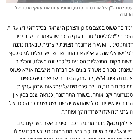
עסקי הנדל"ן של אוורגרנד קרסו, וסחפו עמם את עסקי הרכב של 
החברה
"מדובר פשוט במצב מסוכן והצרכן הישראלי בכלל לא יודע עליו", 
הסביר ל"כלכליסט" גורם בענף הרכב שבעצמו מחזיק בזיכיון 
למותג סיני. "WM היא דוגמה מצוינת ליצרנית שבאמת נתנה 
לכל ישראלי שהגיע אליה את התחושה שהיא תצליח לגייס כסף 
משום מקום. המנטליות הסינית כל כך שונה משלנו, והכללים 
שאנחנו מכירים אשר קובעים אם חברה היא יציבה או לא פשוט 
אינם תקפים. WM, לדוגמה, הבטיחה שהיא תביא כספים 
ממוסדות חינוך, היו לה פרסומים על עסקאות שבהן ענקיות 
טכנולוגיה יקנו אותה. בשורה התחתונה, כנראה שגם בסין אין 
הרבה פראיירים, וככל שהתעשייה שם מצטמצמת כך הסיכוי של 
היצרניות האלה לשרוד הולך ופוחת".
אז לאן מכאן? מתוך מותגי הרכב הסיניים אשר משווקים כיום 
בישראל שניים משתייכים לרשימת המותגים שלא מכרו אפילו 