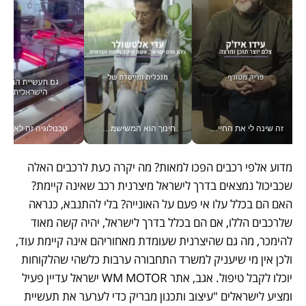
זה שינה לי את החיים: איך עידו איז'ק הופך את הסמארטפון לכלי צילום מקצועי_v
חינוך הוא המשישמה של החיים שלי - V
טכנולוגיה זה לא רק בהייטק: גם תעשיי
מדוע אלפי רכבים הפכו למאות? מה יקרה כעת לרכבים האלה 
שכביכול נמצאים בדרך לישראל מיצרנית רכב שאינה קיימת? 
האם הם בכלל עלו אי פעם על האונייה? בלי להתנבא, כנראה 
שלרכבים הללו, אם הם בכלל בדרך לישראל, יהיה קשה מאוד 
להימכר, מה גם שהיצרנית שעומדת מאחוריהם אינה קיימת עוד, 
ולכן אין מי שיעניק למשרד התחבורה ערבות כלשהי שהלקוחות 
יוכלו לקבל טיפול. אגב, אתר WM MOTOR ישראל עדיין פעיל 
ומציע לישראלים "עיצוב ותכנון מבריק כדי לערער את תעשיית 