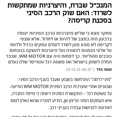
המנכ"ל שברח, והיצרניות שמתקשות
לשרוד: האם שוק הרכב הסיני
בסכנת קריסה?
מחקר מצא כי שליש מיצרניות הרכב הסיניות יעמדו
ברבעון הזה במצב של להיות או לחדול. אלא שצפי
לקריסה לא מונע מהן לשדר לעולם עסקים כרגיל ולדווח
על אלפי הזמנות לכאורה ועל היערכות להשקה בנוכחות
כוכבים מהוליווד. כך לפחות היה עם WM MOTOR, שכבר
החלה לשווק בישראל ואז פשטה רגל והמייסד שלה נעלם
תומר הדר
|
06:37, 23.10.23
"מיני־דרמה" התרחשה בשבוע שעבר בענף הרכב הסיני: 
נפתח בכרטיסייה חדשה
נפתח בכרטיסייה חדשה
שבועיים אחרי שיצרנית הרכב הסינית WM MOTOR הודיעה 
על פשיטת רגל – התקשורת הסינית דיווחה כי מייסד החברה, 
איש העסקים הסיני פרימן שן, הודיע למכריו שהוא נאלץ לטוס 
לאירופה לפגישות עבודה בענייני רכב.