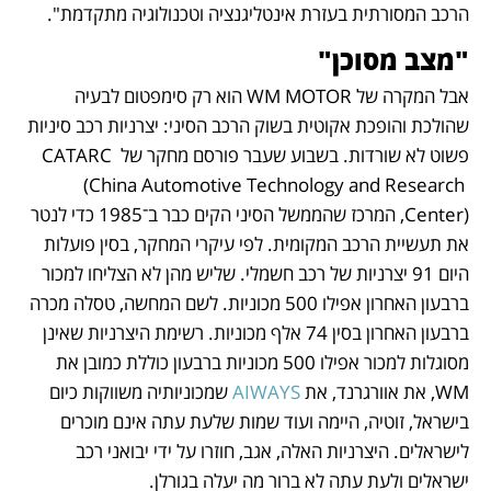
הרכב המסורתית בעזרת אינטליגנציה וטכנולוגיה מתקדמת". 
"מצב מסוכן"
אבל המקרה של WM MOTOR הוא רק סימפטום לבעיה 
שהולכת והופכת אקוטית בשוק הרכב הסיני: יצרניות רכב סיניות 
פשוט לא שורדות. בשבוע שעבר פורסם מחקר של CATARC 
(China Automotive Technology and Research 
Center), המרכז שהממשל הסיני הקים כבר ב־1985 כדי לנטר 
את תעשיית הרכב המקומית. לפי עיקרי המחקר, בסין פועלות 
היום 91 יצרניות של רכב חשמלי. שליש מהן לא הצליחו למכור 
ברבעון האחרון אפילו 500 מכוניות. לשם המחשה, טסלה מכרה 
ברבעון האחרון בסין 74 אלף מכוניות. רשימת היצרניות שאינן 
מסוגלות למכור אפילו 500 מכוניות ברבעון כוללת כמובן את 
WM, את אוורגרנד, את 
AIWAYS
 שמכוניותיה משווקות כיום 
בישראל, זוטיה, היימה ועוד שמות שלעת עתה אינם מוכרים 
לישראלים. היצרניות האלה, אגב, חוזרו על ידי יבואני רכב 
ישראלים ולעת עתה לא ברור מה יעלה בגורלן.