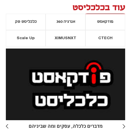
עוד בכלכליסט
פודקאסט
אנרגיה 360
כלכליסט טק
Scale Up
XIMUSNXT
CTECH
יסייה חדשה
נפתח בכרטיסייה חדשה
מדברים כלכלה, עסקים ומה שביניהם