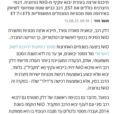
תיכנס ארצה בעזרת יבוא עקיף מ-NIO נורווגיה. דגמי
היצרנית כוללים את ES7, רכב כביש שטח שמיועד לשיווק
באירופה ואת מכוניות המנהלים החשמליות ET5 ו-ET 7
תומר הדר
|
09:39, 15.08.23
דלק רכב, יבואנית מאזדה ופורד, תייבא ארצה מכוניות מתוצרת 
נפתח בכרטיסייה חדשה
נפתח בכרטיסייה חדשה
נפתח בכרטיסייה חדשה
NIO הסינית בכפוף לאישורים רגולטוריים, כך הודיעה החברה. 
NIO ביצעה בשנתיים האחרונות 
מספר ניסיונות להיכנס לשוק 
הישראלי
 מול מספר יבואנים, אך עד כה ללא השגת הסכם 
משמעותי. אולם, הנקודה המעניינת ביותר העולה מדיווחי דלק 
רכב היא שיבוא NIO יהיה בייבוא עקיף (או "מקביל"). כלומר, 
יבוא שלא יבוצע באמצעות רכישת מכוניות ישירות מיצרנית 
הרכב בסין, אלא באמצעות רכישה מ"דילר" שלה - במקרה זה 
NIO נורווגיה. 
בפועל, מדובר גם בכניסה ראשונה של דלק מוטורס גם ליבוא 
רכב סיני וגם לענף יבוא הרכב המקביל. NIO הוקמה בשנת 
2014 ועברה מספר גלגולים עד מצבה הנוכחי בו היא ממותגת 