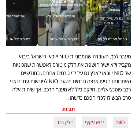
טכנולוגיה זה לא רק בהייטק: גם תעשיית המזון הישראלית מאמצת כלי AI, אוטומציה וניתוח דאטה בזמן אמת
חינוך הוא המשישמה של החיים שלי - V
בתור מנכל אני מקבל מאות הח
מעבר לכך, העובדה שהמכוניות NIO ייובאו לישראל ביבוא 
מקביל ולא ישיר חושפת את דלק מוטורס לאפשרות שמכוניות 
של NIO ייובאו לארץ גם על ידי גורמים אחרים. בחודשיים 
האחרונים הגיעו ארצה גורמים מטעם NIO לפגישות עם יבואני 
רכב פוטנציאליים, חלקם כלל לא מענף הרכב, אך שיחות אלה 
טרם הבשילו לכדי הסכם כלשהו.
תגיות
NIO
יבוא עקיף
דלק רכב