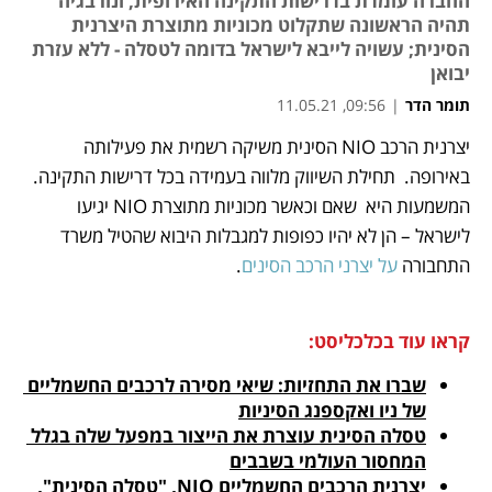
החברה עומדת בדרישות התקינה האירופית, ונורבגיה
תהיה הראשונה שתקלוט מכוניות מתוצרת היצרנית
הסינית; עשויה לייבא לישראל בדומה לטסלה - ללא עזרת
יבואן
תומר הדר
|
09:56, 11.05.21
יצרנית הרכב NIO הסינית משיקה רשמית את פעילותה 
נפתח בכרטיסייה חדשה
נפתח בכרטיסייה חדשה
נפתח בכרטיסייה חדשה
נפתח בכרטיסייה חדשה
באירופה.  תחילת השיווק מלווה בעמידה בכל דרישות התקינה. 
המשמעות היא  שאם וכאשר מכוניות מתוצרת NIO יגיעו 
לישראל – הן לא יהיו כפופות למגבלות היבוא שהטיל משרד 
התחבורה 
על יצרני הרכב הסינים
.
קראו עוד בכלכליסט:
שברו את התחזיות: שיאי מסירה לרכבים החשמליים 
של ניו ואקספנג הסיניות
טסלה הסינית עוצרת את הייצור במפעל שלה בגלל 
המחסור העולמי בשבבים
יצרנית הרכבים החשמליים NIO, "טסלה הסינית", 