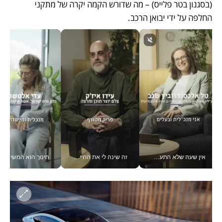
(בסגנון בטר פלייס) – מה שדורש הקמה יקרה של מתקני 
החלפה על ידי יבואן הרכב. 
אין שעה שלא התעסקתי במשבר - טל אלכסנדרוביץ’ שגב מנהלת משברים תקשורתיים מכל מקום עם ה- Galaxy Z Fold8 Ultra שלה_v
זה שינה לי את החיים: איך עידו איז'ק הופך את הסמארטפון לכלי צילום מקצועי_v
חינוך הוא המש