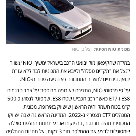
מכונית NIO הסינית 
(
צילום: NIO
)
במידה שהקיפאון מול יבואני הרכב בישראל ימשיך, NIO עשויה 
לנצל את "תקדים טסלה" ולייבא את המכוניות לבד ללא עזרת 
יבואן. בינתיים למשרד התחבורה לא הגיעה פניה מ-NIO.
על פי פרסומי NIO, החדירה לאירופה מבוססת על צמד הדגמים 
ES8 ו-ET7 כאשר רכב הכביש שטח ES8, שמסוגל לנסוע כ-500 
ק"מ בכוח חשמל יהיה הראשון שישווק באירופה, מכונית 
המנהלים ET7 תצטרף ב-2022. המדינה הראשונה שבה ישווקו 
המכוניות תהיה נורבגיה, בה יוקמו ארבע תחנות החלפת סוללה 
שמסוגלות לבצע את ההחלפה תוך 3 דקות. אל תחנות ההחלפה 