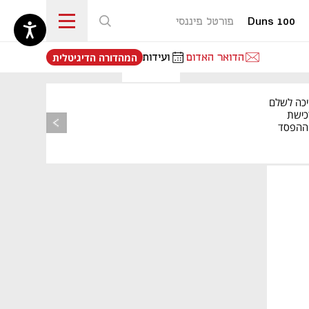
Duns 100
פורטל פיננסי
נפתח בכרטיסייה חדשה
הדואר האדום
ועידות
המהדורה הדיגיטלית
יכה לשלם
כישת
BASE: ההפסד
הרבעוני זינק ל-76