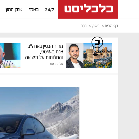
24/7
באזז
שוק ההון
דף הבית
בארץ
רכב
מחיר הבניין בארה"ב
צנח ב-90%,
כלכליסט
דיגיטל
והחלומות על תשואה
גבוהה התנפצו
אלמוג עזר