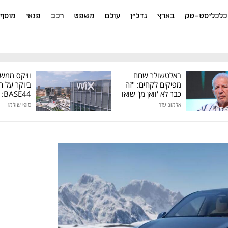
כלכליסט-טק
בארץ
נדל"ן
עולם
משפט
רכב
פנאי
מוסף
באלטשולר שחם
וויקס ממש
מפיקים לקחים: "זה
ביוקר על ר
כבר לא 'וואן מן' שואו
44
של גילעד"
אלמוג עזר
סופי שולמן
מיליון דולר