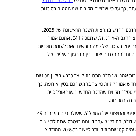
גה כוללות ייצור גרסה פשוטה של
 ה-SUV מדגם Y
בארה"ב, אך תחילת הייצור נדחתה לעת עתה, כך על פי שלושה מקורות שמצוטטים בסוכנות 
טסלה מסרה בעבר שבכוונתה להציג את הדגם החדש במחצית השנה הראשונה של 2025, 
. ייצור דגם ה-Y המוזל, שמכונה E41, אמנם אמור 
להתחיל בארה"ב, כך על פי המקורות, אך זה יחל בעיכוב של כמה חודשים. זאת לעומת תוכניות 
החברה שפורסמו, על פי המקורות, וסיפקו טווח להתחלת הייצור - בין הרבעון השלישי של 
הסיבה לדחייה אינה ידועה. שניים מהמקורות אמרו שטסלה מתכוונת לייצר כרבע מיליון מכוניות 
מהדגם החדש בארה"ב ב-2026. הדגם החדש אמור להיות מיוצר בהמשך גם בסין ואירופה, כך 
דיווחה רויטרס מוקדם יותר. אוהדי ומשקיעי טסלה מקווים שהדגם החדש ימשוך אוכלוסיית 
דה במכירות. 
טסלה עדכנה לאחרונה גם את המראה הפנימי והחיצוני של המודל Y, שעולה כיום בארה"ב 49 
אלף דולר, לפני זיכוי במס פדרלי של 7,500 דולר. בחודש שעבר דיווחה רויטרס שתחילת ייצור 
ה-E41 בסין צפוי להתחיל ב-2026, ושהוא יהיה קטן יותר וזול יותר לייצור בכ-20% ממודל Y 