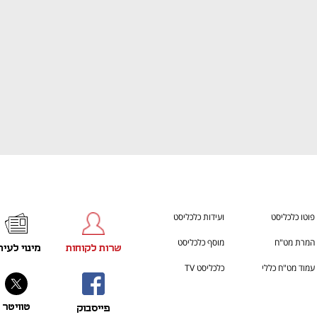
פוטו כלכליסט
ועידות כלכליסט
המרת מט"ח
מוסף כלכליסט
שרות לקוחות
מינוי לעית
עמוד מט"ח כללי
כלכליסט TV
טוויטר
פייסבוק