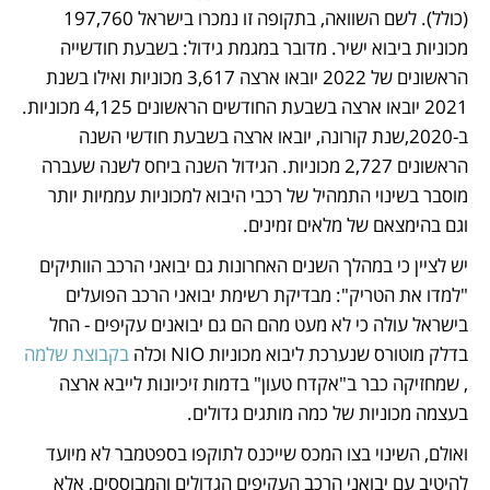
(כולל). לשם השוואה, בתקופה זו נמכרו בישראל 197,760 
מכוניות ביבוא ישיר. מדובר במגמת גידול: בשבעת חודשייה 
הראשונים של 2022 יובאו ארצה 3,617 מכוניות ואילו בשנת 
2021 יובאו ארצה בשבעת החודשים הראשונים 4,125 מכוניות. 
ב-2020,שנת קורונה, יובאו ארצה בשבעת חודשי השנה 
הראשונים 2,727 מכוניות. הגידול השנה ביחס לשנה שעברה 
מוסבר בשינוי התמהיל של רכבי היבוא למכוניות עממיות יותר 
וגם בהימצאם של מלאים זמינים.
יש לציין כי במהלך השנים האחרונות גם יבואני הרכב הוותיקים 
"למדו את הטריק": מבדיקת רשימת יבואני הרכב הפועלים 
בישראל עולה כי לא מעט מהם הם גם יבואנים עקיפים - החל 
בדלק מוטורס שנערכת ליבוא מכוניות NIO וכלה 
בקבוצת שלמה
, שמחזיקה כבר ב"אקדח טעון" בדמות זיכיונות לייבא ארצה 
בעצמה מכוניות של כמה מותגים גדולים.
ואולם, השינוי בצו המכס שייכנס לתוקפו בספטמבר לא מיועד 
להיטיב עם יבואני הרכב העקיפים הגדולים והמבוססים, אלא 