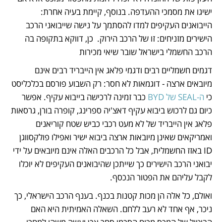
ישיגו את מסמכי ההעדפה. בנוסף, קיימת בעיה אחרת: 
הייבואנים העקיפים למדו להסתמך על נישה שייבואני הרכב 
הישירים מזניחים: זו של הרכב הירוק.  כן, דווקא בתקופה בה 
הרכב החשמלי בישראל שובר שיאי מכירות
דגמים חשמליים רבים ודגמי פלאג אין הייבריד רבים אינם 
מיובאים ארצה - דוגמאות לא חסר: רק השבוע פורסם בכלכליסט 
כי 
ה-SEAL של BYD
 כבר זמינה לרכישה בייבוא עקיף. אפשר 
כיום גם לרכוש ביבוא עקיף דאצ'יה ספרינג, קופרה בורן, גרסאות 
פלאג אין הייבריד של לא מעט רכבי כביש שטח קוריאנים 
ואמריקאים שאינן מיובאות ארצה ביבוא ישיר ואפילו פולקסווגן 
ID באזז החשמלית, אבל כל הרכבים האלה אינם מיובאים על ידי 
יבואני הרכב הישירים כך שייתכן שהיבואנים העקיפים לא יוכלו 
לקבל עליהם את הפטור הנכסף.
ואולם, כל אלה הן מכות קטנות בכנף. בענף הרכב הישראלי, כך 
ניכר, אף אחד לא רעב ללחם. השאלה האמיתית היא האם 