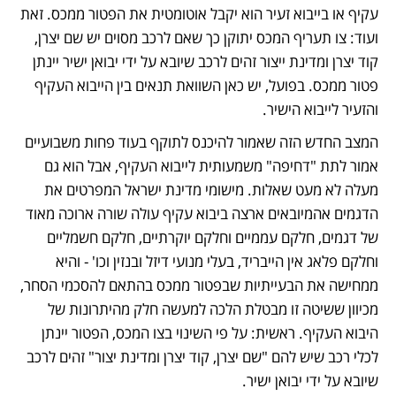
עקיף או בייבוא זעיר הוא יקבל אוטומטית את הפטור ממכס. זאת 
ועוד: צו תעריף המכס יתוקן כך שאם לרכב מסוים יש שם יצרן, 
קוד יצרן ומדינת ייצור זהים לרכב שיובא על ידי יבואן ישיר יינתן 
פטור ממכס. בפועל, יש כאן השוואת תנאים בין הייבוא העקיף 
והזעיר לייבוא הישיר.
המצב החדש הזה שאמור להיכנס לתוקף בעוד פחות משבועיים 
אמור לתת "דחיפה" משמעותית לייבוא העקיף, אבל הוא גם 
מעלה לא מעט שאלות. מישומי מדינת ישראל המפרטים את 
הדגמים אהמיובאים ארצה ביבוא עקיף עולה שורה ארוכה מאוד 
של דגמים, חלקם עממיים וחלקם יוקרתיים, חלקם חשמליים 
וחלקם פלאג אין הייבריד, בעלי מנועי דיזל ובנזין וכו' - והיא 
ממחישה את הבעייתיות שבפטור ממכס בהתאם להסכמי הסחר, 
מכיוון ששיטה זו מבטלת הלכה למעשה חלק מהיתרונות של 
היבוא העקיף. ראשית: על פי השינוי בצו המכס, הפטור יינתן 
לכלי רכב שיש להם "שם יצרן, קוד יצרן ומדינת יצור" זהים לרכב 
שיובא על ידי יבואן ישיר. 