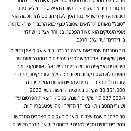
הביטול של המכס מכוח הסכמי סחר אכן יעשה משהו למחרי 
המכוניות ביבוא העקיף - והתשובה הפשוטה היא לא. כיום, 
היבוא העקיף לישראל כבר הפך לענף מבוסס למדי וככזה הוא 
"סובל" מאותם תחלואים שסובל ענף יבוא הרכב הישיר - כלומר, 
אופי העסקים הוא מאוד הפכפך, במיוחד אצל מי שתלוי 
ב"דילרים" של יצרני הרכב. 
רוב החברות שמייבאות ארצה כל רכב  ביבוא עקיף אינן גדולות 
ואינן שקופות, אבל ממש לפני כמהימים פורסמו הדוחות של 
היבואנית העקיפה הגדולה ביותר בישראל - אוטומקס - והם 
מאירים לא מעט נקודות חשובות: המלאי עובר קיטון, החברה 
עוברת להתמקד בדגמים עממיים והרווח הגולמי ירד מ 
30,851,000 שקלים במחצית הראשונה של 2022 
ל-19,637,000 שקלים השנה. בנוסף, הוצאות הפרסום עלו 
ושערי המטבעות - במיוחד הדולר - מה שפגע בריווחיות. 
סביר להניח שגם אצל הייבואנים העקיפים האחרים התרחשו 
תהליכים דומים וסביר להניח שבדומה לייבואני הרכב הישירים 