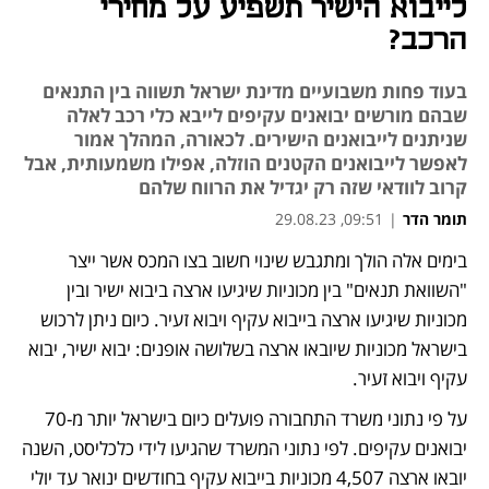
לייבוא הישיר תשפיע על מחירי
הרכב?
בעוד פחות משבועיים מדינת ישראל תשווה בין התנאים
שבהם מורשים יבואנים עקיפים לייבא כלי רכב לאלה
שניתנים לייבואנים הישירים. לכאורה, המהלך אמור
לאפשר לייבואנים הקטנים הוזלה, אפילו משמעותית, אבל
קרוב לוודאי שזה רק יגדיל את הרווח שלהם
תומר הדר
|
09:51, 29.08.23
בימים אלה הולך ומתגבש שינוי חשוב בצו המכס אשר ייצר 
נפתח בכרטיסייה חדשה
נפתח בכרטיסייה חדשה
נפתח בכרטיסייה חדשה
נפתח בכרטיסייה חדשה
נפתח בכרטיסייה חדשה
נפתח בכרטיסייה חדשה
"השוואת תנאים" בין מכוניות שיגיעו ארצה ביבוא ישיר ובין 
מכוניות שיגיעו ארצה בייבוא עקיף ויבוא זעיר. כיום ניתן לרכוש 
בישראל מכוניות שיובאו ארצה בשלושה אופנים: יבוא ישיר, יבוא 
עקיף ויבוא זעיר. 
על פי נתוני משרד התחבורה פועלים כיום בישראל יותר מ-70 
יבואנים עקיפים. לפי נתוני המשרד שהגיעו לידי כלכליסט, השנה 
יובאו ארצה 4,507 מכוניות בייבוא עקיף בחודשים ינואר עד יולי 