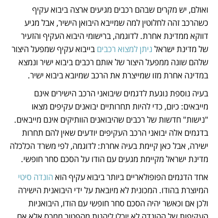
ואולם, יש מקרים שבהם רכבים מגיעים ארצה ביבוא עקיף 
כשהרכב זהה לחלוטין למה שמייבא היבואן הישיר, אבל מגיע 
דווקא ממדינת אחרת. לדוגמה, ברישומי היבוא העקיף והזעיר 
של מדינת ישראל 
ניתן למצוא רכבים
 בייבוא עקיף שמפעל היצור 
שלהם שונה ממפעל היצור של אותם רכבים ביבוא ישיר ונמצא 
במדינה אחרת מזו שמייצרת את הרכב שמיובא ביבוא ישיר. 
בעיה נוספת נוגעת לדגמים שיבואני הרכב הישירים אינם 
מייבאים: כיום, כדי להיות תחרותיים יבואנים עקיפים מצאו 
"נישות" חדשות של רכבים שהיבואנים הוותיקים אינם מייבאים. 
בדגמים אלה יבואני הרכב העקיפים יודעים שאין להם תחרות 
ישירה, אבל כאן קיימת בעיה אחרת: לדוגמה, לפי משרד הכלכלה 
מדינת ישראל מקיימת מגעים עם הודו על הסכם סחר חופשי. 
אחד הדגמים הפופולאריים ביותר ביבוא עקיף הוא 
הונדה סיטי
המיוצרת בהודו. המכונית לא מיובאת על ידי היבואנית הישירה 
ולכן אם וכאשר יהיה הסכם סחר חופשי עם הודו, היבואניות 
העקיפות של ההונדה לא יוכלו ליהנות מהפטור ממכס אלא אם 