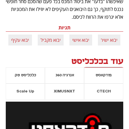
שאיכשהו "בלעו" את ביטול המכס בכל פעם שהסכם סחר חופשי 
נכנס לתוקף, כך גם היבואנים העקיפים לא יוזילו את המכוניות 
אלא יגרפו את הרווח לכיסם.
תגיות
יבוא ישיר
יבוא אישי
יבוא מקביל
יבוא עקיף
עוד בכלכליסט
פודקאסט
אנרגיה 360
כלכליסט טק
Scale Up
XIMUSNXT
CTECH
יסייה חדשה
נפתח בכרטיסייה חדשה