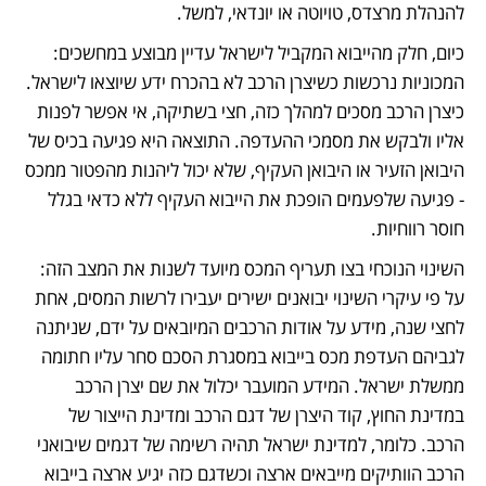
להנהלת מרצדס, טויוטה או יונדאי, למשל. 
כיום, חלק מהייבוא המקביל לישראל עדיין מבוצע במחשכים: 
המכוניות נרכשות כשיצרן הרכב לא בהכרח ידע שיוצאו לישראל. 
כיצרן הרכב מסכים למהלך כזה, חצי בשתיקה, אי אפשר לפנות 
אליו ולבקש את מסמכי ההעדפה. התוצאה היא פגיעה בכיס של 
היבואן הזעיר או היבואן העקיף, שלא יכול ליהנות מהפטור ממכס 
- פגיעה שלפעמים הופכת את הייבוא העקיף ללא כדאי בגלל 
חוסר רווחיות.
השינוי הנוכחי בצו תעריף המכס מיועד לשנות את המצב הזה: 
על פי עיקרי השינוי יבואנים ישירים יעבירו לרשות המסים, אחת 
לחצי שנה, מידע על אודות הרכבים המיובאים על ידם, שניתנה 
לגביהם העדפת מכס בייבוא במסגרת הסכם סחר עליו חתומה 
ממשלת ישראל. המידע המועבר יכלול את שם יצרן הרכב 
במדינת החוץ, קוד היצרן של דגם הרכב ומדינת הייצור של 
הרכב. כלומר, למדינת ישראל תהיה רשימה של דגמים שיבואני 
הרכב הוותיקים מייבאים ארצה וכשדגם כזה יגיע ארצה בייבוא 