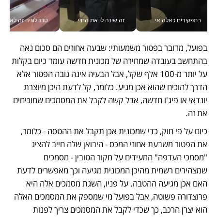
בתפקידים כאלה אי אפשר לחכות: אושרת לוי מניעה השקעות ענק מהטלפון_v
זה שינה לי את החיים: איך עידו איז'ק הופך את הסמארטפון לכלי צילום מקצועי_v
טכנולוגיה זה לא רק בהייטק: גם תעשיי
בפועל, מדובר בפטור משמעותי: שבעה אחוזים הם סכום נאה 
בהתחשב בעובדה שמחירה של מכונית חדשה עומד כיום בקלות 
על יותר מ-100 אלף שקל, אבל הבעיה אינה גובה הפטור אלא 
הדרך להוכיח שהוא אכן מגיע. כלומר, קל לדעת היכן מיוצרת 
יונדאי או פיג'ו חדשה, אבל קשה לקבל את המסמכים שמוכיחים 
את זה. 
כיום על פי חוק, כדי שמכונית אכן תקבל את ההטסה - כלומר, 
את הפטור משבעת אחוזי המכס - היבואן שלה חייב להציג 
"מסמכי העדפה" המעידים על מקור הטובין - מסמכים 
שמצהירים רשמית מהיכן המכונית מגיעה וכך מאפשרים לדעת 
האם אכן מגיעה ההטבה. על פניו, השגת מסמכים אלה היא 
פרוצדורה פשוטה, אבל בפועל מי שמספק את המסמכים האלה 
הוא יצרן הרכב, כך שכדי לקבל את המסמכים צריך לפנות 