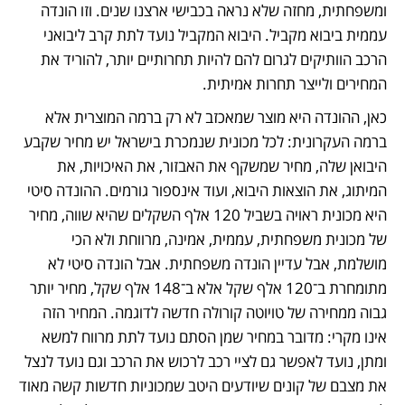
ומשפחתית, מחזה שלא נראה בכבישי ארצנו שנים. וזו הונדה 
עממית ביבוא מקביל. היבוא המקביל נועד לתת קרב ליבואני 
הרכב הוותיקים לגרום להם להיות תחרותיים יותר, להוריד את 
המחירים ולייצר תחרות אמיתית.  
כאן, ההונדה היא מוצר שמאכזב לא רק ברמה המוצרית אלא 
ברמה העקרונית: לכל מכונית שנמכרת בישראל יש מחיר שקבע 
היבואן שלה, מחיר שמשקף את האבזור, את האיכויות, את 
המיתוג, את הוצאות היבוא, ועוד אינספור גורמים. ההונדה סיטי 
היא מכונית ראויה בשביל 120 אלף השקלים שהיא שווה, מחיר 
של מכונית משפחתית, עממית, אמינה, מרווחת ולא הכי 
מושלמת, אבל עדיין הונדה משפחתית. אבל הונדה סיטי לא 
מתומחרת ב־120 אלף שקל אלא ב־148 אלף שקל, מחיר יותר 
גבוה ממחירה של טויוטה קורולה חדשה לדוגמה. המחיר הזה 
אינו מקרי: מדובר במחיר שמן הסתם נועד לתת מרווח למשא 
ומתן, נועד לאפשר גם לציי רכב לרכוש את הרכב וגם נועד לנצל 
את מצבם של קונים שיודעים היטב שמכוניות חדשות קשה מאוד 