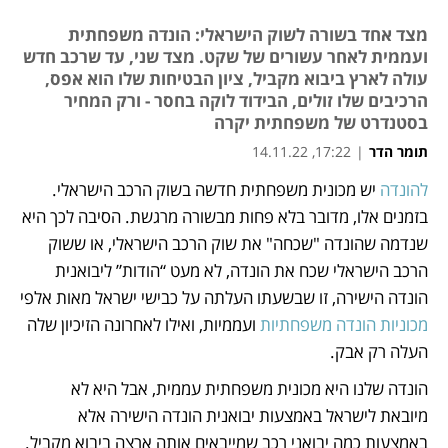
מצד אחד בשורה לשוק הישראלי: הונדה משפחתית
ועממית לאחר עשורים של שקט. מצד שני, עד שרכב חדש
עולה לארץ ביבוא מקביל, ציון הבטיחות שלו הוא אפס,
הרכיבים שלו זולים, הבידוד לוקה בחסר - ורק המחיר
בסטנדרט של משפחתית יקרה
תומר הדר
|
17:22, 14.11.22
להונדה
 יש מכונית משפחתית חדשה בשוק הרכב הישראלי. 
נפתח בכרטיסייה חדשה
נפתח בכרטיסייה חדשה
נפתח בכרטיסייה חדשה
בזמנים אלו, מדובר בלא פחות מבשורה מרגשת. הסיבה לכך היא 
שנדמה שהונדה "שכחה" את שוק הרכב הישראלי, או ששוק 
הרכב הישראלי שכח את הונדה, לא מעט “הודות” ליבואנית 
הונדה הישירה, זו שבשעתו העלתה על כבישי ישראל מאות אלפי 
מכוניות הונדה משפחתיות
 ועממיות, ואילו לאחרונה הזיכיון שלה 
העלה רק אבק.
הונדה שלנו היא מכונית משפחתית עממית, אבל היא לא 
מיובאת לישראל באמצעות יבואנית הונדה הישירה אלא 
באמצעות כמה יבואני רכב שמייבאים אותה ארצה ביבוא מקביל. 