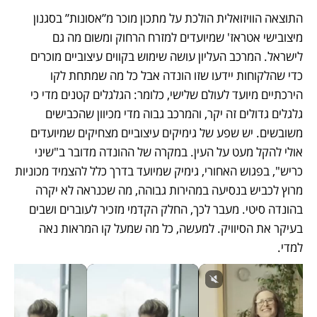
התוצאה הוויזואלית הולכת על מתכון מוכר מ”אסונות” בסגנון 
מיצובישי אטראז' שמיועדים למזרח הרחוק ומשום מה גם 
לישראל. המרכב העליון עושה שימוש בקווים עיצוביים מוכרים 
כדי שהלקוחות יידעו שזו הונדה אבל כל מה שמתחת לקו 
הירכתיים מיועד לעולם שלישי, כלומר: הגלגלים קטנים מדי כי 
גלגלים גדולים זה יקר, והמרכב גבוה מדי מכיוון שהכבישים 
משובשים. יש שפע של גימיקים עיצוביים מצחיקים שמיועדים 
אולי להקל מעט על העין. במקרה של ההונדה מדובר ב"שיני 
כריש", בפגוש האחורי, גימיק שמיועד בדרך כלל להצמיד מכוניות 
מרוץ לכביש בנסיעה במהירות גבוהה, מה שכנראה לא יקרה 
בהונדה סיטי. מעבר לכך, החלק הקדמי מזכיר לעוברים ושבים 
בעיקר את הסיוויק. למעשה, כל מה שמעל קו המראות נאה 
למדי.