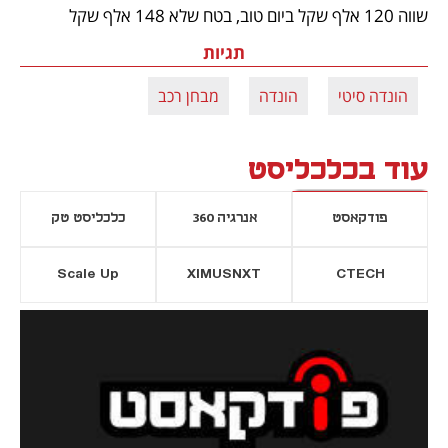
שווה 120 אלף שקל ביום טוב, בטח שלא 148 אלף שקל
תגיות
הונדה סיטי
הונדה
מבחן רכב
עוד בכלכליסט
פודקאסט
אנרגיה 360
כלכליסט טק
Scale Up
XIMUSNXT
CTECH
יסייה חדשה
נפתח בכרטיסייה חדשה