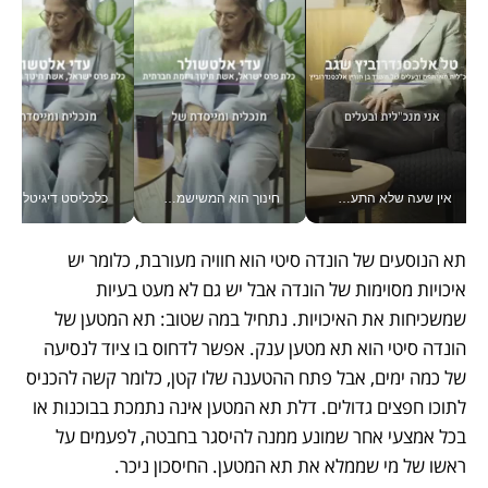
אין שעה שלא התעסקתי במשבר - טל אלכסנדרוביץ’ שגב מנהלת משברים תקשורתיים מכל מקום עם ה- Galaxy Z Fold8 Ultra שלה_v
חינוך הוא המשישמה של החיים שלי - V
כלכליסט דיגיטל
תא הנוסעים של הונדה סיטי הוא חוויה מעורבת, כלומר יש 
איכויות מסוימות של הונדה אבל יש גם לא מעט בעיות 
שמשכיחות את האיכויות. נתחיל במה שטוב: תא המטען של 
הונדה סיטי הוא תא מטען ענק. אפשר לדחוס בו ציוד לנסיעה 
של כמה ימים, אבל פתח ההטענה שלו קטן, כלומר קשה להכניס 
לתוכו חפצים גדולים. דלת תא המטען אינה נתמכת בבוכנות או 
בכל אמצעי אחר שמונע ממנה להיסגר בחבטה, לפעמים על 
ראשו של מי שממלא את תא המטען. החיסכון ניכר.