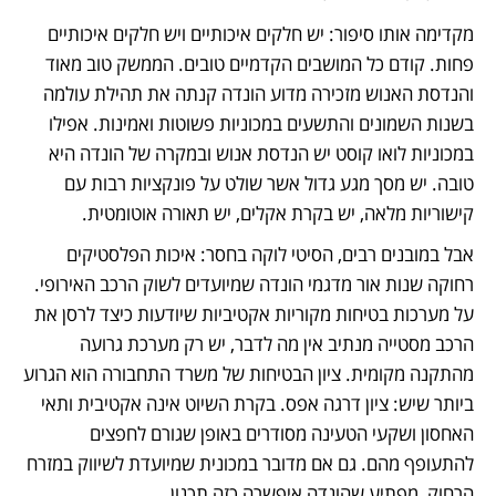
מקדימה אותו סיפור: יש חלקים איכותיים ויש חלקים איכותיים 
פחות. קודם כל המושבים הקדמיים טובים. הממשק טוב מאוד 
והנדסת האנוש מזכירה מדוע הונדה קנתה את תהילת עולמה 
בשנות השמונים והתשעים במכוניות פשוטות ואמינות. אפילו 
במכוניות לואו קוסט יש הנדסת אנוש ובמקרה של הונדה היא 
טובה. יש מסך מגע גדול אשר שולט על פונקציות רבות עם 
קישוריות מלאה, יש בקרת אקלים, יש תאורה אוטומטית.
אבל במובנים רבים, הסיטי לוקה בחסר: איכות הפלסטיקים 
רחוקה שנות אור מדגמי הונדה שמיועדים לשוק הרכב האירופי. 
על מערכות בטיחות מקוריות אקטיביות שיודעות כיצד לרסן את 
הרכב מסטייה מנתיב אין מה לדבר, יש רק מערכת גרועה 
מהתקנה מקומית. ציון הבטיחות של משרד התחבורה הוא הגרוע 
ביותר שיש: ציון דרגה אפס. בקרת השיוט אינה אקטיבית ותאי 
האחסון ושקעי הטעינה מסודרים באופן שגורם לחפצים 
להתעופף מהם. גם אם מדובר במכונית שמיועדת לשיווק במזרח 
הרחוק, מפתיע שהונדה איפשרה כזה תכנון.