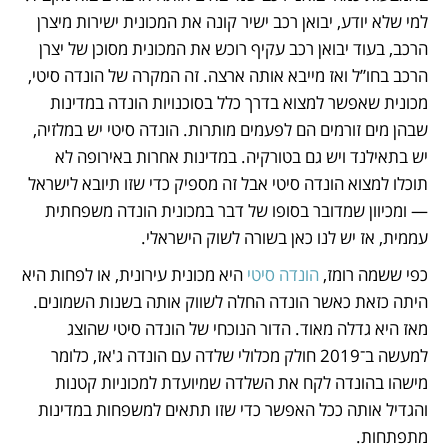
למי שלא יודע, יבואן רכב ישיר קונה את המכונית ישירות מיצרן 
הרכב, בעוד יבואן רכב עקיף רוכש את המכונית מסוכן של יצרן 
הרכב בחו”ל ואז מייבא אותה ארצה. זה המקרה של הונדה סיטי, 
מכונית שאפשר למצוא בדרך כלל בסוכנויות הונדה במדינות 
שבהן מים זורמים הם לפעמים מותרות. הונדה סיטי יש במלזיה, 
יש בתאילנד ויש גם בטורקיה. במדינות אחרות באירופה לא 
תוכלו למצוא הונדה סיטי אבל זה מספיק כדי שזו תיובא לישראל 
— ומכיוון שמדובר בסופו של דבר במכונית הונדה משפחתית 
עממית, אז יש לנו כאן בשורה לשוק הישראלי.
כפי ששמה רומז, 
הונדה סיטי 
היא מכונית עירונית, או לפחות היא 
היתה כזאת כאשר הונדה החלה לשווק אותה בשנות השמונים. 
מאז היא גדלה מאוד. הדור הנוכחי של הונדה סיטי שהוצג 
למעשה ב־2019 חולק מכלולי שלדה עם הונדה ג'אז, כלומר 
מישהו בהונדה לקח את השלדה שמיועדת למכוניות קטנות 
והגדיל אותה ככל האפשר כדי שזו תתאים למשפחות במדינות 
מתפתחות. 