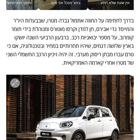
אין שעה שלא התעסקתי במשבר - טל אלכסנדרוביץ’ שגב מנהלת משברים תקשורתיים מכל מקום עם ה- Galaxy Z Fold8 Ultra שלה_v
בתור מנכל אני מקבל מאות החלטות ביום, וה- Galaxy Z Fold8 Ultra עוזר לי לחתוך אותן מהר יותר_v
חינוך הוא המש
בדרך לחתימה על החוזה אתמול גברה מטרו, שבבעלות היו"ר 
והמייסד גדי אבירם, חן למדן וקרסו מוטורס ומנוהלת בידי תומר 
קומרוב, על מספר יבואניות רכב. ברבעון הרביעי השנה יושקו 
בארץ שלושה דגמים, שיהיו תחרותיים במחיר ובטכנולוגיה, אם כי 
טרם עברו מבחן ריסוק מערבי. זה יהיה זיכיון הרכב החשמלי השני 
של מטרו אחרי קארמה האמריקאית.