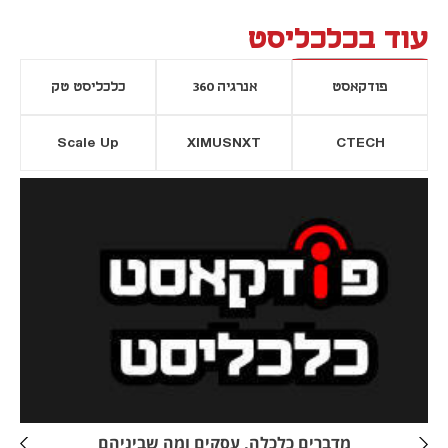
עוד בכלכליסט
פודקאסט
אנרגיה 360
כלכליסט טק
Scale Up
XIMUSNXT
CTECH
יסייה חדשה
נפתח בכרטיסייה חדשה
מדברים כלכלה, עסקים ומה שביניהם