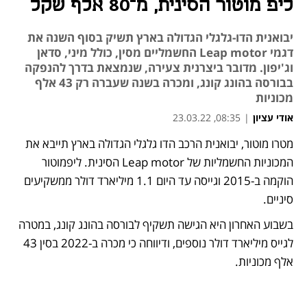
ליפ מוטור הסינית, מ־80 אלף שקל
יבואנית הדו-גלגלי הגדולה בארץ תשיק בסוף השנה את
דגמי Leap motor החשמליים מסין, כולל מיני, סדאן
וג'יפון. מדובר ביצרנית צעירה, שנמצאת בדרך להנפקה
בבורסה בהונג קונג, ומכרה בשנה שעברה רק 43 אלף
מכוניות
אודי עציון
|
08:35, 23.03.22
מטרו מוטור, יבואנית הרכב הדו גלגלי הגדולה בארץ תייבא את 
נפתח בכרטיסייה חדשה
נפתח בכרטיסייה חדשה
נפתח בכרטיסייה חדשה
המכוניות החשמליות של Leap motor הסינית. ליפמוטור 
הוקמה ב-2015 וגייסה עד היום 1.1 מיליארד דולר ממשקיעים 
סיניים. 
בשבוע האחרון היא הגישה תשקיף לבורסה בהונג קונג, במטרה 
לגייס מיליארד דולר נוספים, ודיווחה כי מכרה ב-2022 בסין 43 
אלף מכוניות.