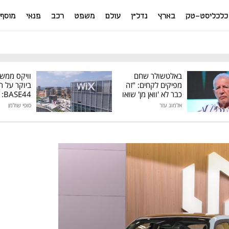
כלכליסט-טק
בארץ
נדל"ן
עולם
משפט
רכב
פנאי
מוסף
באלטשולר שחם
וויקס ממש
מפיקים לקחים: "זה
ביוקר על ר
כבר לא 'וואן מן' שואו
44
של גילעד"
אלמוג עזר
סופי שולמן
מיליון דולר