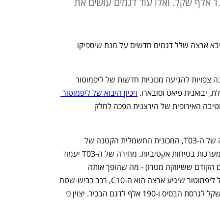
סיני חדש בשם YUDO שיעלה 130 אלף שקל. ואלו עוד דגמים עושים את
דצמבר מתקרב, ויבואני הרכב ממהרים לייבא ארצה שלל דגמים חדשים על מנת שיספיקו 
לפי רישומי משרד התחבורה, עד סוף השנה צפויות להגיעה מכוניות חדשות של ליפמוטור 
 יבואנית פיאט וסובארו. 
זיכיון היבוא של ליפמוטור 
 באוגוסט, לאחר שהחטיבה האירופית של הירצנית הפכה לחלק 
סמלת תייבא בין היתר את הגרסה החדשה של ה-T03, המכונית החשמלית הקטנה של 
ליפמוטור שיובאה עד כה רק בגרסה ללא מערכות בטיחות אקטיביות. מחירה של ה-T03 יעמוד 
על 110 אלף שקל (לעומת 100 אלף בדגם הקודם ששיווקה מטרו) - מה שהופך אותה 
לחשמלית הזולה בישראל. הדגם השני של ליפמוטור שיגיע ארצה הוא ה-C10, רכב כביש-שטח 
חשמלי, ומחירו צפוי לעמוד על 175 אלף שקל לגרסת הבסיס ו-190 אלף לדגם הבכיר. יצוין כי 