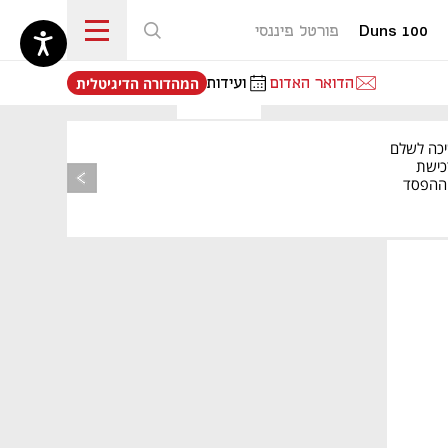
Duns 100
פורטל פיננסי
נפתח בכרטיסייה חדשה
הדואר האדום
ועידות
המהדורה הדיגיטלית
יכה לשלם
כישת
BASE: ההפסד
הרבעוני זינק ל-76