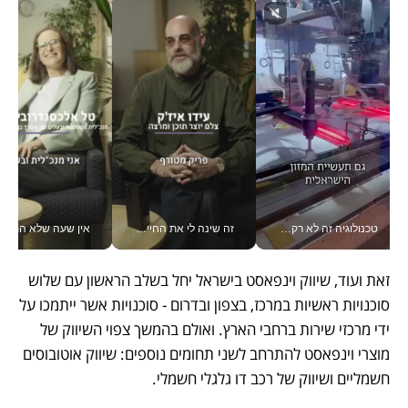
טכנולוגיה זה לא רק בהייטק: גם תעשיית המזון הישראלית מאמצת כלי AI, אוטומציה וניתוח דאטה בזמן אמת
זה שינה לי את החיים: איך עידו איז'ק הופך את הסמארטפון לכלי צילום מקצועי_v
אין שעה שלא התעסקתי במשבר - טל אלכסנדרוביץ’ שגב מנהלת משברים
זאת ועוד, שיווק וינפאסט בישראל יחל בשלב הראשון עם שלוש 
סוכנויות ראשיות במרכז, בצפון ובדרום - סוכנויות אשר ייתמכו על 
ידי מרכזי שירות ברחבי הארץ. ואולם בהמשך צפוי השיווק של 
מוצרי וינפאסט להתרחב לשני תחומים נוספים: שיווק אוטובוסים 
חשמליים ושיווק של רכב דו גלגלי חשמלי.