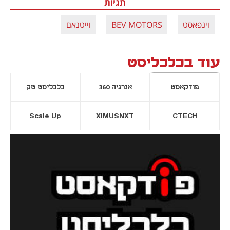
תגיות
וינפאסט
BEV MOTORS
וייטנאם
עוד בכלכליסט
פודקאסט
אנרגיה 360
כלכליסט טק
Scale Up
XIMUSNXT
CTECH
יסייה חדשה
נפתח בכרטיסייה חדשה