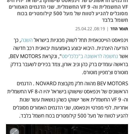
הדגמים הראשונים של וינפאסט שישווקו בישראל יהיו ה-8
VF החשמלית וה- VF 9 החשמלית. שני הדגמים האמורים
מסוגלים להגיע לטווח של מעל 500 קילומטרים בכוח
חשמל בלבד
תומר הדר
|
08:19, 25.04.22
וינפאסט הוייטנאמית תחל לשווק מכוניות בישראל 
השנה
, כך 
נפתח בכרטיסייה חדשה
נפתח בכרטיסייה חדשה
הודיעה היצרנית. היבוא יבוצע באמצעות יבואנית רכב חדשה 
אשר 
נחשפה לראשונה ב"כלכליסט
", ונקראת BEV MOTORS, 
בראשה עומדים ברק כהן וניב אורון, צמד בכירים לשעבר בדלק 
מוטורס וצ'מפיון מוטורס.
BEV MOTORS מהווה חלק מקבוצת NOVARD . הדגמים 
הראשונים של וינפאסט שישווקו בישראל יהיו ה-8 VF החשמלית 
וה- VF 9 החשמלית אשר ישווקו כשהן נושאות עשר שנות 
אחריות. לפי מפרטי וינפאסט, שני הדגמים האמורים מסוגלים 
להגיע לטווח של מעל 500 קילומטרים בכוח חשמל בלבד.