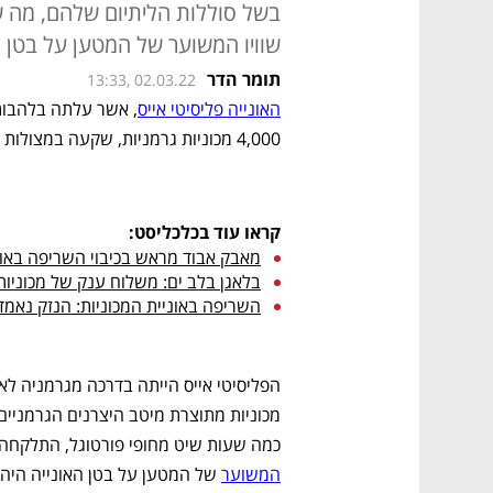
בשל סוללות הליתיום שלהם, מה שה
שוויו המשוער של המטען על בטן האונייה היה 
תומר הדר
13:33, 02.03.22
האונייה פליסיטי אייס
4,000 מכוניות גרמניות, שקעה במצולות האוקיינוס האטלנטי.
קראו עוד בכלכליסט:
מאבק אבוד מראש בכיבוי השריפה באו
בלאגן בלב ים: משלוח ענק של מכוניו
השריפה באוניית המכוניות: הנזק נאמד ביותר מ-400
כמה שעות שיט מחופי פורטוגל, התלקחה 
המשוער
 של המטען על בטן האונייה היה כ-155 מיליון דו