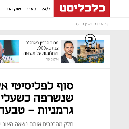
24/7
באזז
שוק ההון
דף הבית
בארץ
רכב
מחיר הבניין בארה"ב
צנח ב-90%,
כלכליסט
דיגיטל
והחלומות על תשואה
גבוהה התנפצו
אלמוג עזר
סוף לפליסיטי איי
גרמניות - טבעה
חלק מהרכבים אותם נשאה האונייה