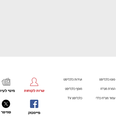
פוטו כלכליסט
ועידות כלכליסט
המרת מט"ח
מוסף כלכליסט
שרות לקוחות
מינוי לעית
עמוד מט"ח כללי
כלכליסט TV
טוויטר
פייסבוק