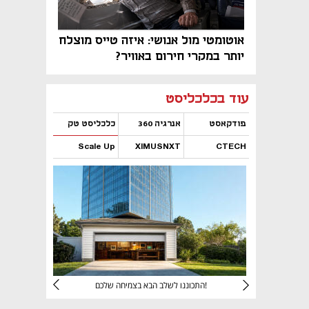
אוטומטי מול אנושי: איזה טייס מוצלח
יותר במקרי חירום באוויר?
נפתח בכרטיסייה חדשה
נפתח בכרטיסייה חדשה
נפתח בכרטיסייה חדשה
נפתח בכרטיסייה חדשה
נפתח בכרטיסייה חדשה
נפתח בכרטיסייה חדשה
עוד בכלכליסט
פודקאסט
אנרגיה 360
כלכליסט טק
Scale Up
XIMUSNXT
CTECH
נפתח בכרטיסייה חדשה
נפתח בכרטיסייה חדשה
נפתח בכרטיסייה חדשה
נפתח בכרטיסייה חדשה
יניהם
התכוננו לשלב הבא בצמיחה שלכם!