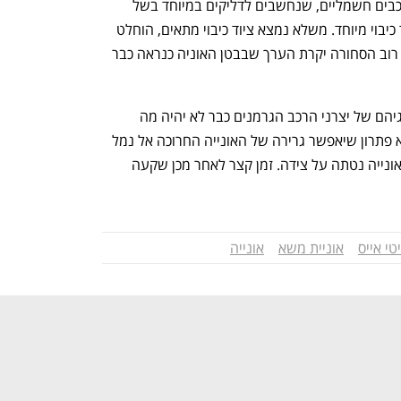
חלק מהרכבים אותם נשאה האונייה היו רכבים חשמליים, שנחשבים לדליקים במיוחד בשל 
יבוי מיוחד. משלא נמצא ציוד כיבוי מתאים, הוחלט 
, כאשר רוב הסחורה יקרת הערך שבבטן האוניה כנראה כבר 
כעת מתברר שגם לחוקרי השריפות ולנציגיהם של יצרני הרכב הגרמנים כבר לא יהיה מה 
לחקור: בעוד כוחות החילוץ נאבקים למצוא פתרון שיאפשר גרירה של האונייה החרוכה אל נמל 
בפורטוגל, הכתה בפליסיטי אייס סערה והאונייה נטתה על צידה. זמן קצר לאחר מכן שקעה 
טי אייס
אוניית משא
אונייה