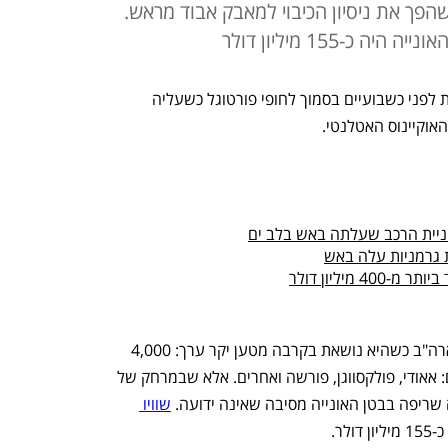
פך את ניסיון הכיבוי למאבק אבוד מראש.
כ-155 מיליון דולר
, אשר עלתה בלהבות לפני כשבועיים בסמוך לחופי פורטוגל כשעליה 
ניית הרכב שעלתה באש בלב ים
ת גרמניות עלה באש
 מיליון דולר
הפליסיטי אייס הייתה בדרכה מגרמניה לארה"ב כשהיא נושאת בקרבה מטען יקר ערך: 4,000 
מכוניות מתוצרת מיטב היצרנים הגרמניים: אאודי, פולקסווגן, פורשה ואחרים. אלא שבמרחק של 
שריפה בבטן האונייה מסיבה שאינה ידועה. 
שוויו 
לר.