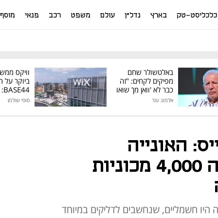
כלכליסט-טק
בארץ
נדל"ן
עולם
משפט
רכב
פנאי
מוסף
באלטשולר שחם
וויקס ממש
מפיקים לקחים: "זה
ביוקר על ר
כבר לא 'וואן מן' שואו
44
של גילעד"
אלמוג עזר
סופי שולמן
מיליון דולר
ס: האונייה
שנשרפה כשעליה 4,000 מכוניות
 היו חשמליים, שנחשבים לדליקים במיוחד