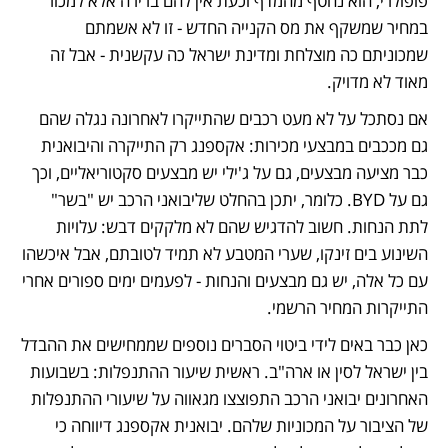
פופולרי, הוא נחטף מהמדף וכעת אין להם ברירה אלא למכור 
במחיר שמשקף את מס הקנייה החדש - זו לא אשמתם 
שמכוניתם כה מוצלחת ומדינת ישראל כה עקשנית - אבל זה 
מאוד לא מדויק. 
אם נסתכל על לא מעט רכבים שהתייקרו לאחרונה נגלה שהם 
גם מככבים במבצעי מכירות: אקספנג רק התייקרה והיבואנית 
כבר מציעה מבצעים, גם על ג'ילי יש מבצעים סקטוריאליים, וכך 
גם על BYD. כלומר, יתכן בהחלט שליבואני הרכב יש "בשר" 
לתת הנחות. חשוב להדגיש שהם לא מלקקים דבש: עלויות 
השינוע בים זינקו, שערי המטבע לא תמיד לטובתם, אבל איכשהו 
עם כל אלה, יש גם מבצעים והנחות - לפעמים ימים ספורים אחרי 
התייקרות המחיר הרשמי.
כאן כבר באים לידי ביטוי הסברים נוספים שממחישים את ההבדל 
בין ישראל לסין או ארה"ב. ראשית שיעור ההתנפלות: בשבועות 
האחרונים יבואני הרכב התפוצצו מגאווה על שיעורי ההתנפלות 
של הציבור על המכוניות שלהם. יבואנית אקספנג דיווחה כי 