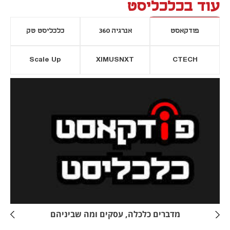
עוד בכלכליסט
פודקאסט
אנרגיה 360
כלכליסט טק
Scale Up
XIMUSNXT
CTECH
יסייה חדשה
נפתח בכרטיסייה חדשה
מדברים כלכלה, עסקים ומה שביניהם