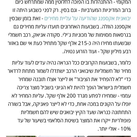
המקומי - ההתנהלות בו הפוכה לחלוטין ממה שמתרחש כיום 
ברוב המדיניות המערביות - וגם בסין. רק לפני כשבוע היתה זו 
יבואנית אקספנג שהודיעה על עליית מחירים
 - זאת בזמן שבסין 
אקספנג הוזלה. בשבועות האחרונים תועדו עליות מחירים גם 
בגרסאות מסוימות של מכוניות ג'ילי. סקודה אניאק, רכב חשמלי 
שבשעתו מחירו היה כ-215 אלף שקל מתחיל כעת אי שם באזור 
רבע מיליון שקל - ועוד הזרוע נטויה. 
כלומר, בשבועות הקרובים ככל הנראה נהיה עדים לעוד עליות 
מחיר של חשמליות שיבואני הרכב ישתדלו לשמור מתחת לרדאר 
כדי "לא להפחיד את הציבור" או לייצר אצלו תובנה שמחיר 
חשמלית בישראל הופך להיות לא הגיוני בשביל מוצר צריכה 
עממי - שמחירו לפתע מגרד 200 אלף שקל. עליות המחיר לא 
יופלו על הקונים במכה אחת, כדי לא לייצר פאניקה, אבל בשורה 
התחתונה כנראה שעד הקיץ יבואנים שיש להם חשמליות 
פופולריות ייקרו את המוצר בשיטת הסלאמי בשיעור של עד 
10% - אולי יותר.