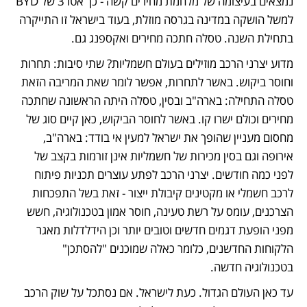
נמצאים בעיצומה של מלחמת מחירים קשה - כך אטו 3 של BYD 
למשל הושקה במדינה בגרסה מוזלת, בעוד בישראל זו התייקרה 
בתחילת השנה. טסלה חתכה מחירים ואקספנג גם.
מדוע יצרני הרכב מוזילים בעולם חשמליות? שתי סיבות: תחרות 
וחוסר ביקוש. באשר לתחרות, אפשר לומר שאת המריבה הזאת 
טסלה התחילה: בארה"ב ובסין, טסלה היתה הראשונה שחתכה 
מחירים וכולם ישרו קו. באשר לחוסר הביקוש, כאן קיים סוג של 
מחסום מעניין שהופך את ישראל למעין אי בודד: בארה"ב, 
אירופה וגם בסין מכירות של חשמליות אינן זורמות בקצב של 
לפני כמה חודשים. יצרני הרכב לפתע עוצרים תכניות פיתוח 
לרכב חשמלי או מקטינים קיבולת ייצור - זאת בשל התפכחות 
הצרכנים, עומס על רשת טעינה, חוסר אמון בטכנולוגיה, חשש 
מפני הופעת דגמים חדשים וטובים יותר וכן הידלדלות מאגר 
הלקוחות החדשנים, כלומר כאלה שמוכנים "להסתכן" 
בטכנולוגיה חדשה.
עד כאן העולם הגדול. כעת לישראל. אם נסתכל על שוק הרכב 