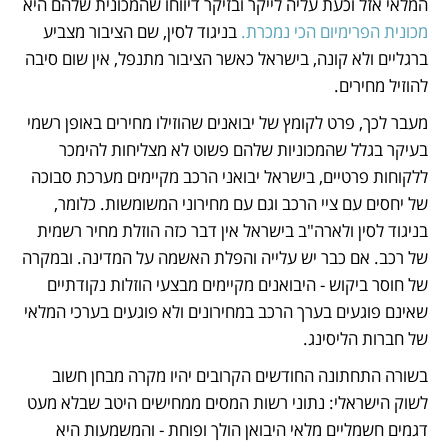
המלאי אזל וכעת עליה לייקר ובזיקר דיווחו שהמכונית שלהם היא 
מכונית הפרימיום הכי נמכרת.
 בניגוד לסין, שם הציבור מצביע 
ברגליים ולא קונה, בישראל כאשר הציבור מתנפל, אין שום סיבה 
להוזיל מחירים. 
מעבר לכך, פרט לקומץ של יבואנים שהוזילו מחירים באופן רשמי 
בעיקר בגלל שהמכוניות שלהם פשוט לא מצליחות להימכר 
ללקוחות פרטיים, בישראל יבואני הרכב מקיימים מערכת סבוכה 
של יחסים עם ציי הרכב וגם עם מחירוני המשומשות. כלומר, 
בניגוד לסין ולארה"ב בישראל אין דבר כזה הוזלת מחיר רשמית 
של רכב. אם כבר יש עלייה והפלת האשמה על המדינה. ובמקרה 
של חוסר ביקוש - היבואנים מקיימים מבצעי הוזלות נקודתיים 
שאינם פוגעים בערך הרכב במחירונים ולא פוגעים בערכי המלאי 
של חברות הליסינג. 
בשורה התחתונה החודשים הקרובים יהיו מקרה מבחן חשוב 
לשוק הישראלי: נתוני רשות המסים ממחישים היטב שבלא מעט 
דגמים חשמליים מלאי היבואן הולך ופוחת - והמשמעות היא 