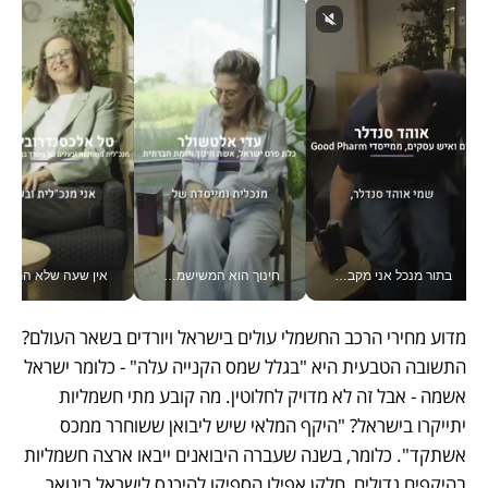
בתור מנכל אני מקבל מאות החלטות ביום, וה- Galaxy Z Fold8 Ultra עוזר לי לחתוך אותן מהר יותר_v
חינוך הוא המשישמה של החיים שלי - V
אין שעה שלא התעסקתי במשבר - טל אלכסנדרוביץ’ שגב מנהלת משברים
מדוע מחירי הרכב החשמלי עולים בישראל ויורדים בשאר העולם? 
התשובה הטבעית היא "בגלל שמס הקנייה עלה" - כלומר ישראל 
אשמה - אבל זה לא מדויק לחלוטין. מה קובע מתי חשמליות 
יתייקרו בישראל? "היקף המלאי שיש ליבואן ששוחרר ממכס 
אשתקד". כלומר, בשנה שעברה היבואנים ייבאו ארצה חשמליות 
בהיקפים גדולים, חלקן אפילו הספיקו להיכנס לישראל בינואר 