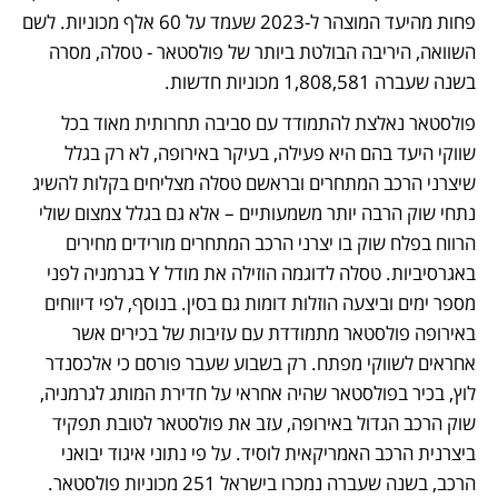
פחות מהיעד המוצהר ל-2023 שעמד על 60 אלף מכוניות. לשם 
השוואה, היריבה הבולטת ביותר של פולסטאר - טסלה, מסרה 
בשנה שעברה 1,808,581 מכוניות חדשות. 
פולסטאר נאלצת להתמודד עם סביבה תחרותית מאוד בכל 
שווקי היעד בהם היא פעילה, בעיקר באירופה, לא רק בגלל 
שיצרני הרכב המתחרים ובראשם טסלה מצליחים בקלות להשיג 
נתחי שוק הרבה יותר משמעותיים – אלא גם בגלל צמצום שולי 
הרווח בפלח שוק בו יצרני הרכב המתחרים מורידים מחירים 
באגרסיביות. טסלה לדוגמה הוזילה את מודל Y בגרמניה לפני 
מספר ימים וביצעה הוזלות דומות גם בסין. בנוסף, לפי דיווחים 
באירופה פולסטאר מתמודדת עם עזיבות של בכירים אשר 
אחראים לשווקי מפתח. רק בשבוע שעבר פורסם כי אלכסנדר 
לוץ, בכיר בפולסטאר שהיה אחראי על חדירת המותג לגרמניה, 
שוק הרכב הגדול באירופה, עזב את פולסטאר לטובת תפקיד 
ביצרנית הרכב האמריקאית לוסיד. על פי נתוני איגוד יבואני 
הרכב, בשנה שעברה נמכרו בישראל 251 מכוניות פולסטאר. 