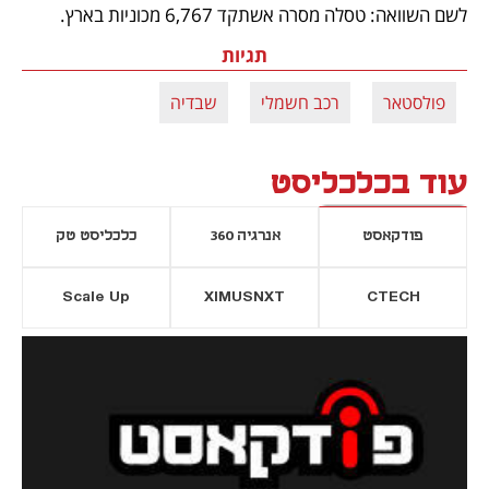
לשם השוואה: טסלה מסרה אשתקד 6,767 מכוניות בארץ.
תגיות
פולסטאר
רכב חשמלי
שבדיה
עוד בכלכליסט
פודקאסט
אנרגיה 360
כלכליסט טק
Scale Up
XIMUSNXT
CTECH
יסייה חדשה
נפתח בכרטיסייה חדשה