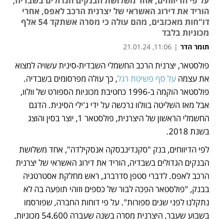
על פי הדיווחים, אחד משלושת הבנקים הגדולים בשבדיה,
הוריד את דירוג האשראי של יצרנית הרכב לאפס, אחרי
דו"חות מאכזבים, מהם עולה כי מסרה אשתקד 54 אלף
מכוניות בלבד
תומר הדר
|
11:06, 21.01.24
פולסטאר, יצרנית הרכב החשמלי השבדית-סינית עשויה למצוא 
נפתח בכרטיסייה חדשה
את עצמה 
על סף פשיטת רגל
, כך עולה מפרסומים בשבדיה. 
פולסטאר הוקמה ב-1996 כחטיבת מכוניות הספורט של וולוו, 
אבל מאז השליטה בוולוו נרכשה על ידי ג'ילי הסינית. הדגם 
החשמלי הראשון של היצרנית, פולסטאר 1, יוצר בסין והוצג 
בשנת 2018. 
לפי הדיווחים, בנק "סקנדינבסקה אנסקילדה", אחד משלושת 
הבנקים הגדולים בשבדיה, הוריד את דירוג האשראי של יצרנית 
הרכב לאפס. לדברי סטפן סדרברג, ראש מחלקת אסטרטגיה 
בבנק, "פולסטאר הפכה לבור של כספים וזוהי תופעה בה לא 
נתקלנו לפני שנים ספורות". על פי דוחות החברה, שפורסמו 
בשבוע שעבר, היצרנית מסרה בשנה שעברה 54,600 מכוניות, 