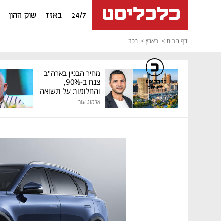
24/7
באזז
שוק ההון
דף הבית
בארץ
רכב
מחיר הבניין בארה"ב
צנח ב-90%,
כלכליסט
דיגיטל
והחלומות על תשואה
גבוהה התנפצו
אלמוג עזר