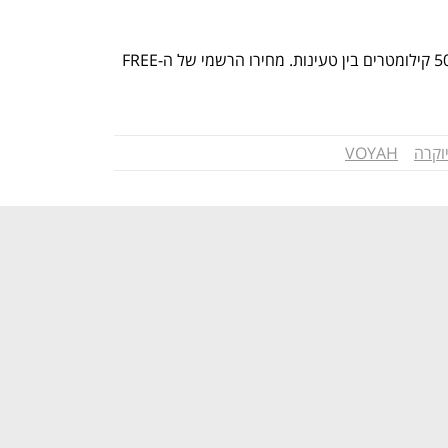
טווח הנסיעה הרשמי לפי היצרנית הוא 500 קילומטרים בין טעינות. מחירו הרשמי של ה-FREE 
יוקרה
VOYAH