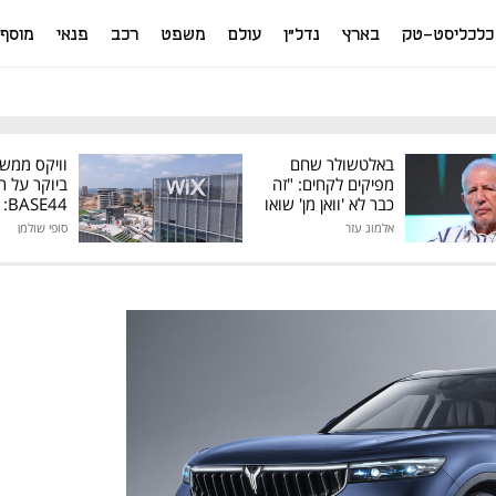
כלכליסט-טק
בארץ
נדל"ן
עולם
משפט
רכב
פנאי
מוסף
באלטשולר שחם
וויקס ממש
מפיקים לקחים: "זה
ביוקר על ר
כבר לא 'וואן מן' שואו
44
של גילעד"
אלמוג עזר
סופי שולמן
מיליון דולר