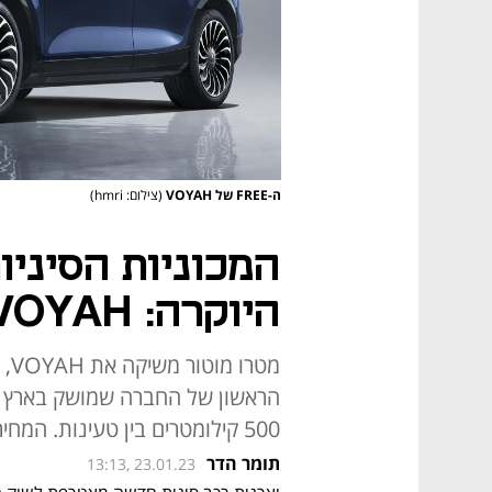
ה-FREE של VOYAH
(צילום: hmri)
המכוניות הסיני
היוקרה: VOYAH מושקת בישראל
מט
500 קילומטרים בין טעינות. המחיר - 390 אלף שקל
תומר הדר
13:13, 23.01.23