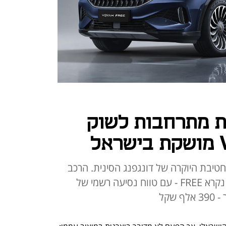
ות מתרחבות לשוק
רו מוטור משיקה את VOYAH, חטיבת היוקרה של דונגפנג הסינית. הרכב
הראשון של החברה שמושק בארץ נקרא FREE - עם טווח נסיעה רשמי של