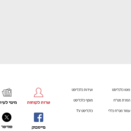
פוטו כלכליסט
ועידות כלכליסט
המרת מט"ח
מוסף כלכליסט
שרות לקוחות
מינוי לעית
עמוד מט"ח כללי
כלכליסט TV
טוויטר
פייסבוק