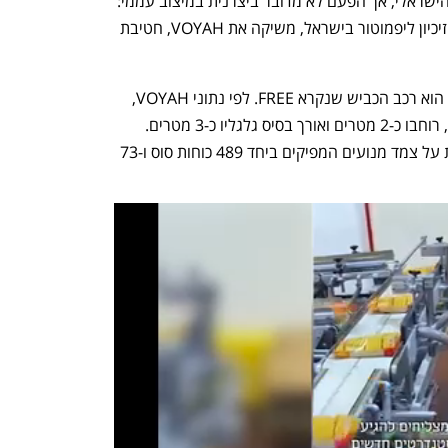
שראלי, אך הפעם לא מדובר ביצרנית במיצוב עממי: 
, שהודיעה אשתקד על קבלת זיכיון ליפמוטור בישראל, משיקה את VOYAH, חטיבת 
הרכב הראשון של VOYAH שמושק בארץ הוא רכב הכביש שנקרא FREE. לפי נתוני VOYAH, 
ה-FREE משתרע על אורך של כ-5 מטרים, רוחבו כ-2 מטרים ואורך בסיס גלגליו כ-3 מטרים. 
מערכת ההנעה ברכב חשמלית - ומבוססת על צמד מנועים המפיקים ביחד 489 כוחות סוס ו-73 