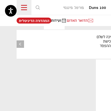
Duns 100
פורטל פיננסי
נפתח בכרטיסייה חדשה
הדואר האדום
ועידות
המהדורה הדיגיטלית
יכה לשלם
כישת
BASE: ההפסד
הרבעוני זינק ל-76