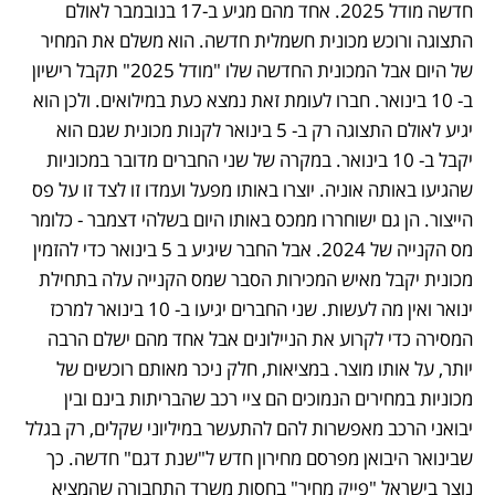
חדשה מודל 2025. אחד מהם מגיע ב-17 בנובמבר לאולם 
התצוגה ורוכש מכונית חשמלית חדשה. הוא משלם את המחיר 
של היום אבל המכונית החדשה שלו "מודל 2025" תקבל רישיון 
ב- 10 בינואר. חברו לעומת זאת נמצא כעת במילואים. ולכן הוא 
יגיע לאולם התצוגה רק ב- 5 בינואר לקנות מכונית שגם הוא 
יקבל ב- 10 בינואר. במקרה של שני החברים מדובר במכוניות 
שהגיעו באותה אוניה. יוצרו באותו מפעל ועמדו זו לצד זו על פס 
הייצור. הן גם ישוחררו ממכס באותו היום בשלהי דצמבר - כלומר 
מס הקנייה של 2024. אבל החבר שיגיע ב 5 בינואר כדי להזמין 
מכונית יקבל מאיש המכירות הסבר שמס הקנייה עלה בתחילת 
ינואר ואין מה לעשות. שני החברים יגיעו ב- 10 בינואר למרכז 
המסירה כדי לקרוע את הניילונים אבל אחד מהם ישלם הרבה 
יותר, על אותו מוצר. במציאות, חלק ניכר מאותם רוכשים של 
מכוניות במחירים הנמוכים הם ציי רכב שהבריתות בינם ובין 
יבואני הרכב מאפשרות להם להתעשר במיליוני שקלים, רק בגלל 
שבינואר היבואן מפרסם מחירון חדש ל"שנת דגם" חדשה. כך 
נוצר בישראל "פייק מחיר" בחסות משרד התחבורה שהמציא 