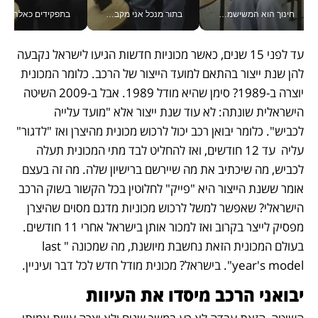
חינוך הוא המשישמה של החיים שלי - V
בתור מנכל אני מקבל מאות החלטות ביום, וה- Galaxy Z Fold8 Ultra עוזר לי לחתוך אותן מהר יותר_v
בתפקידים כאלה אי אפשר לח
עד לפני 15 שנים, כאשר מכוניות חדשות הגיעו לישראל נקבעה 
להן שנת ייצור בהתאם למועד הייצור של הרכב. כלומר המכונית 
יוצרה ב-1989? סימן שהיא מודל 1989. אבל ב-2009 השיטה 
הישראלית שונתה: לא עוד שנת ייצור אלא "מועד עלייה 
לכביש". כלומר יבואן רכב יכול לרכוש מכונית מהיצרן ואז "לדגור" 
עליה  עד 12 חודשים, ואז להחליט לבד מתי המכונית תעלה 
לכביש, מה שיכתיב את מה שיירשם ברישיון שלה. מה זה בעצם 
אומר ששנת הייצור היא "פייק" לחלוטין בכל הקשור בשוק הרכב 
הישראלי? שאפשר למשל לרכוש מכוניות מדגם מסוים שהיצרן 
מפסיק לייצר בקרוב ואז למכור אותן בישראל אחרי 11 חודשים. 
בעולם המכונית הזאת נחשבת מיושנת, מה שמכונה "last 
year's model". בישראל? מכונית מודל חדש לכל דבר ועיניין.
יבואני הרכב מיסדו את העיוות