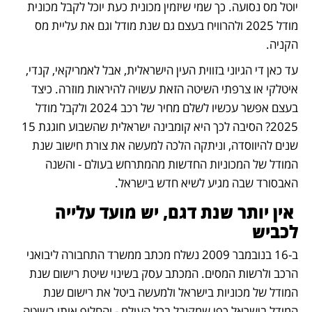
יוטל מס נסועה. כך שמי שיזמין מכונית כעת יוכל לקבל מכונית 
מודל 2025 ולהרוויח בעצם גם שנת מודל וגם את עליית מס 
הקניה. 
עד כאן די הגיוני בזווית העין הישראלית, אבל לאמריקאי, קנדי, 
איטלקי או צרפתי השיטה הזאת עשויה להיראות מוזרה. כיצד 
בעצם אפשר עכשיו לשלם מחיר של רכב 2024 ולקבל מודל 
2025? הסיבה לכך היא קומבינה ישראלית שהשבוע חוגגת 15 
שנים להיווסדה, וניתקה הלכה למעשה את צורת חישוב שנת 
המודל של המכוניות החדשות מהמתרחש בעולם - והשנה 
האבסורד שבה מגיע לשיא חדש בישראל.
 אין יותר שנת דגם, יש מועד עלייה 
לכביש
ב-16 בנובמבר 2009 נשלח מכתב ממשרד התחבורה ליבואני 
הרכב ולרשות המסים. המכתב עסק בשינוי שיטת רישום שנת 
המודל של מכוניות בישראל ולמעשה ביטל את רישום שנת 
המודל בישראל כפי שמקובל בכל העולם - והחליף אותו בשיטה 