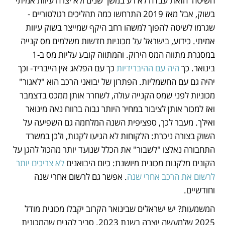
השיטה  הזאת עבדה לא רע במשך שנים ולא יצרה עיוות אמיתי 
בשוק, אבל מאז 2019 התרחשו כמה תהליכים רגולטוריים - 
שגרמו לשיטה להפוך למשהו רחב היקף שמייצר בשוק עיוות 
אמיתי. כידוע, בישראל על מכוניות חדשות משלמים מס קנייה 
במסגרת מתווה המס הירוק. והמתווה קובע עליות מס ב-1 
בינואר. כך 
היה עם ההיברידיות
 כך עם הפלאג אין הייבריד- וכך 
יהיה גם עם החשמליות. הפתרון של יבואני הרכב הוא "לאגור" 
מכוניות לפני שמס הקנייה עולה, לשחרר אותן ממכס בדצמבר 
ואז למכור אותן לציבור במחיר היותר גבוה ברווח נאה מינואר 
ואילך. מעבר לכך, ספציפית השנה המלחמה גם השפיעה על 
השוק בצורה ניכרת: הלקוחות לא הגיעו לקנות, ולכן במשרד 
התחבורה נאלצו "לשבור" את הכלל שנועד יותר מהכול להגן על 
הקונים מלקנות מכונית מיושנת: כיום היבואנים 
לא צריכים יותר 
לרשום את הרכב אחרי שנה
. אפשר גם לרשום אחרי שנה 
וחודשיים. 
המשמעות? יש ישראלים שבינואר הקרוב יקבלו מכונית מודל 
2025 שלמעשה יוצרה בשנת 2023. סביר להניח שהמכונית 