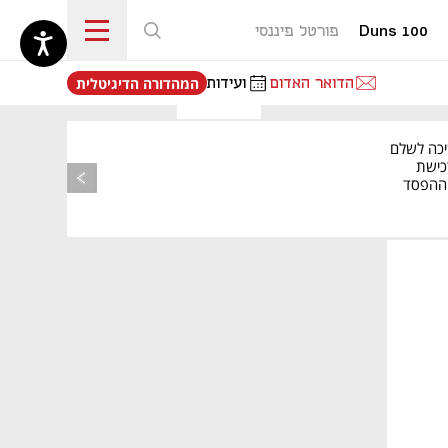
Duns 100
פורטל פיננסי
נפתח בכרטיסייה חדשה
הדואר האדום
ועידות
המהדורה הדיגיטלית
יכה לשלם
כישת
BASE: ההפסד
הרבעוני זינק ל-76