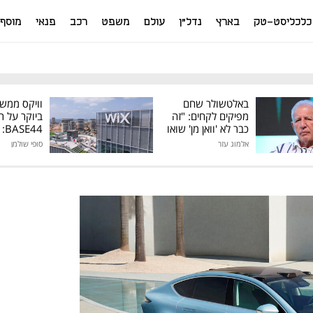
כלכליסט-טק
בארץ
נדל"ן
עולם
משפט
רכב
פנאי
מוסף
באלטשולר שחם
וויקס ממש
מפיקים לקחים: "זה
ביוקר על ר
כבר לא 'וואן מן' שואו
44
של גילעד"
אלמוג עזר
סופי שולמן
מיליון דולר