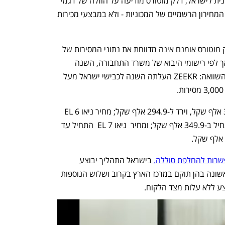
אחרי מעל שנה מכניסת מכוניות NIO הסינית לישראל, דלק מוטורס מודיעה על הוזלה של דגמי 
המותג השונים. מדובר בהוזלה של מחירי המחירון הרשמיים של המכוניות - ולא במבצעי מכירות 
ההוזלה של דגמי NIO אינה מפתיעה: דלק מוטורס אומנם אינה מדווחת את נתוני המסירות של 
מכוניות NIO בדיווחי איגוד יבואני הרכב, אך לפי רישומי היבוא של משרד התחבורה, השנה 
נמכרו בארץ 156 מכוניות של NIO. לשם השוואה: ZEEKR העלתה השנה לכבישי ישראל מעל 
מחיר דגם ניאו 5 ET התחיל עד כה ב-344 אלף שקל, וירד ל-294.9 אלף שקל; מחיר ניאו 6 EL  
התחיל עד כה ב-399 אלף שקל, וכעת מתחיל ב-349.9 אלף שקל; ומחיר  ניאו 7 EL  התחיל עד 
שרות להחלפת סוללה. 
בישראל התהליך יבוצע 
בארבע תחנות החלפה ברחבי הארץ. הראשונה בהן תוקם במרכז הארץ בקרוב ושלוש הנוספות 
 ללא עלות מצד הלקוח.