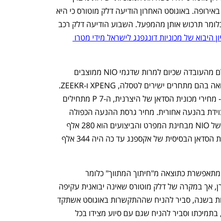
הרכב בסין, אלא מ"דילר" (סוכן) של היצרן באירופה. באוגוסט האחרון הודיעה דלק מוטורס כי היא 
תייבא את מכוניות NIO מסין ביבוא ישיר, כלומר תרכוש אותן מהמפעל. השבוע הודיעה דלק רכב 
לרכישת זיכיון היבוא של מכוניות דונגפנג לישראל מידי מטרו 
באשר להוזלת דגמי NIO: לא ניתן להתעלם מהעובדה שכיום למרות שדגמי NIO ממוצבים 
כיוקרתיים וביצועיסטיים, בפועל הציבור רואה בהם מתחרים ישירים לטסלה, XPENG ו-ZEEKR. 
בבואנו לבחון לדוגמה את מחירי XPENG - מחירי מכונית הסדאן של היצרנית, ה-7 P מתחילים 
ב-210 אלף שקל עבור גרסת הבסיס שמצוידת בהנעה אחורית. מחיר גרסת ההנעה הכפולה 
הביצועיסטית של ה-7 P הקרובה ל-5 ET של NIO מבחינת המפרט והביצועים הוא 280 אלף 
שקל - זאת בזמן שמחירה של 5 ET, מכונית הסדאן הבסיסית של אקספנג עד כה היה 344 אלף 
לפי דלק מוטורס, הוזלת הרכבים של NIO מתאפשרת כתוצאה מ"חיתוך המתווך" כלומר 
מהמעבר לייבוא ישיר של המכוניות מהיצרן, אך במקרה של דלק מוטורס שאינה יבואנית עקיפה 
קטנה המייבאת לישראל כמה מאות מכוניות בשנה, סביר להניח שההתקשרות באוגוסט אשתקד 
מול המפיץ האירופי בוצעה בידיעת היצרן, בתמיכתו וסביר להניח שגם עם סיוע מצידו בכל 