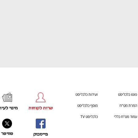
פוטו כלכליסט
ועידות כלכליסט
המרת מט"ח
מוסף כלכליסט
שרות לקוחות
מינוי לעית
עמוד מט"ח כללי
כלכליסט TV
טוויטר
פייסבוק