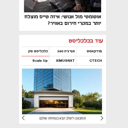
אוטומטי מול אנושי: איזה טייס מוצלח
יותר במקרי חירום באוויר?
נפתח בכרטיסייה חדשה
נפתח בכרטיסייה חדשה
נפתח בכרטיסייה חדשה
נפתח בכרטיסייה חדשה
נפתח בכרטיסייה חדשה
נפתח בכרטיסייה חדשה
עוד בכלכליסט
פודקאסט
אנרגיה 360
כלכליסט טק
Scale Up
XIMUSNXT
CTECH
נפתח בכרטיסייה חדשה
נפתח בכרטיסייה חדשה
נפתח בכרטיסייה חדשה
נפתח בכרטיסייה חדשה
יניהם
התכוננו לשלב הבא בצמיחה שלכם!