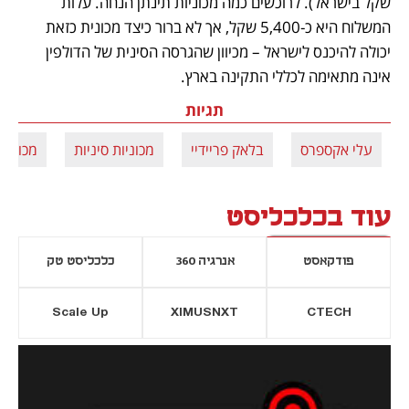
שקל בישראל). לרוכשים כמה מכוניות תינתן הנחה. עלות 
המשלוח היא כ-5,400 שקל, אך לא ברור כיצד מכונית כזאת 
יכולה להיכנס לישראל – מכיוון שהגרסה הסינית של הדולפין 
אינה מתאימה לכללי התקינה בארץ.
תגיות
עלי אקספרס
בלאק פריידיי
מכוניות סיניות
מכוניו
עוד בכלכליסט
פודקאסט
אנרגיה 360
כלכליסט טק
Scale Up
XIMUSNXT
CTECH
יסייה חדשה
נפתח בכרטיסייה חדשה