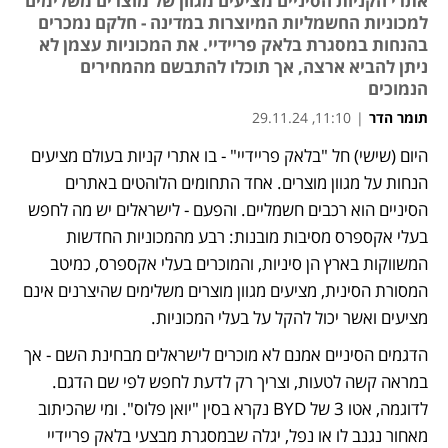
אתרי הקניות הסיניים מציעים מגוון של מוצרים משלימים
למכוניות החשמליות המיוצרות במדינה - חלקם נמכרים
בהנחות במסגרת בלאק פריידיי. את המכוניות עצמן לא
ניתן להביא ארצה, אך תוכלו להתבשם מהמחירים
הנמוכים
תומר הדר
|
11:10, 29.11.24
היום (שישי) חל "בלאק פריידיי" - בו אתרי קניות בעולם מציעים 
נפתח בכרטיסייה חדשה
נפתח בכרטיסייה חדשה
נפתח בכרטיסייה חדשה
נפתח בכרטיסייה חדשה
נפתח בכרטיסייה חדשה
נפתח בכרטיסייה חדשה
נפתח בכרטיסייה חדשה
נפתח בכרטיסייה חדשה
נפתח בכרטיסייה חדשה
הנחות על מגוון מוצרים. אחד התחומים הלוהטים באתרים 
הסיניים הוא רכבים חשמליים. והפעם - לישראלים יש מה לחפש 
בעלי אקספרס מסיבות מובנות: רבע מהמכוניות החדשות 
המשווקות בארץ הן סיניות, והמוכרים בעלי אקספרס, כמיטב 
המסורת הסינית, מציעים מגוון מוצרים משלימים שהיצרנים אינם 
מציעים ואשר יכול להקל על בעלי המכוניות.
הדגמים הסיניים אמנם לא מוכרים לישראלים מבחינת השם - אך 
במראה קשה לטעות, וצריך רק לדעת לחפש לפי שם הדגם. 
לדוגמה, אטו 3 של BYD נקרא בסין "יואן פלוס". ומי שהכיתוב 
מאחור נגנב לו או נפל, יגלה שבמסגרת מבצעי בלאק פריידיי 