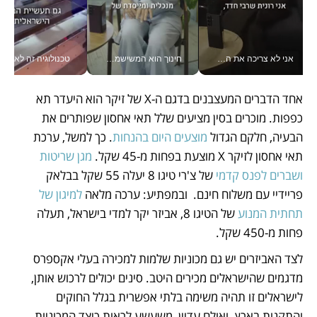
אני לא צריכה את המשרד: רונית שרעבי-חדד מנהלת ארגון של 30000 עובדים מכל מקום_v
חינוך הוא המשישמה של החיים שלי - V
טכנולוגיה זה לא רק בהייטק: גם תעשיי
אחד הדברים המעצבנים בדגם ה-X של זיקר הוא היעדר תא 
כפפות. מוכרים בסין מציעים שלל תאי אחסון שפותרים את 
הבעיה, חלקם הגדול 
מוצעים היום בהנחות
. כך למשל, ערכת 
תאי אחסון לזיקר X מוצעת בפחות מ-45 שקל. 
מגן שריטות 
ושברים לפנס קדמי
 של צ'רי טיגו 8 יעלה 55 שקל בבלאק 
פריידיי עם משלוח חינם.  ובמפתיע: ערכה מלאה 
למיגון של 
תחתית המנוע
 של הטיגו 8, אביזר יקר למדי בישראל, תעלה 
פחות מ-450 שקל.
לצד האביזרים יש גם מכוניות שלמות למכירה בעלי אקספרס 
מדגמים שהישראלים מכירים היטב. סינים יכולים לרכוש אותן, 
לישראלים זו תהיה משימה בלתי אפשרית בגלל החוקים 
והתקנות בארץ. ואולם עדיין, משעשע לראות כיצד המכוניות 