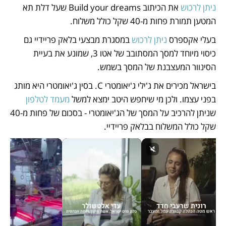
ניתן לרכוש
 את הכיתוב Build your dreams שעל דלת תא 
המטען תמורת פחות מ-40 שקל כולל משלוח. 
בעלי אקספרס 
ניתן לרכוש
 במסגרת מבצעי בלאק פריידיי גם 
כיסוי מיוחד למסך המסתובב של אטו 3, שמונע את בעיית 
הסינוור המעצבנת של המסך בשמש. 
בישראל מכירים את ג'ילי ג'יאומטרי C. בסין ג'יאומטרי היא מותג 
בפני עצמו. ולכן מי שיחפש היטב ימצא למשל 
מעמד לטלפון
שניתן להרכיב על המסך של הג'יאומטרי - בסכום של פחות מ-40 
שקל כולל המשלוח בבלאק פריידיי. 