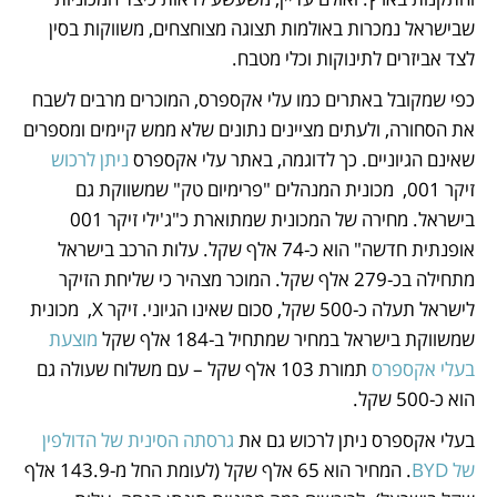
שבישראל נמכרות באולמות תצוגה מצוחצחים, משווקות בסין 
לצד אביזרים לתינוקות וכלי מטבח. 
כפי שמקובל באתרים כמו עלי אקספרס, המוכרים מרבים לשבח 
את הסחורה, ולעתים מציינים נתונים שלא ממש קיימים ומספרים 
שאינם הגיוניים. כך לדוגמה, באתר עלי אקספרס 
ניתן לרכוש
זיקר 001,  מכונית המנהלים "פרימיום טק" שמשווקת גם 
בישראל. מחירה של המכונית שמתוארת כ"ג'ילי זיקר 001 
אופנתית חדשה" הוא כ-74 אלף שקל. עלות הרכב בישראל 
מתחילה בכ-279 אלף שקל. המוכר מצהיר כי שליחת הזיקר 
לישראל תעלה כ-500 שקל, סכום שאינו הגיוני. זיקר X,  מכונית 
שמשווקת בישראל במחיר שמתחיל ב-184 אלף שקל 
מוצעת 
בעלי אקספרס
 תמורת 103 אלף שקל – עם משלוח שעולה גם 
הוא כ-500 שקל.
בעלי אקספרס ניתן לרכוש גם את 
גרסתה הסינית של הדולפין 
של BYD
. המחיר הוא 65 אלף שקל (לעומת החל מ-143.9 אלף 