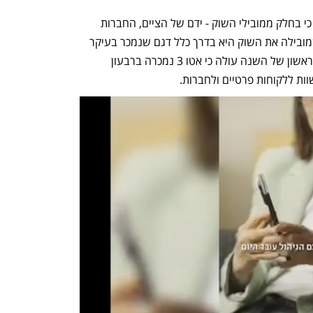
פילוחי המסירות לפי דגם ממחישים היטב כי בחלק ממובילי השוק - ידם של הציים, החברות 
והסוחרים על העליונה. כך, BYD אטו 3 שמובילה את השוק היא בדרך כלל דגם שנמכר בעיקר 
ללקוחות פרטיים. אבל מרישומי הרבעון הראשון של השנה עולה כי אטו 3 נמכרה ברבעון 