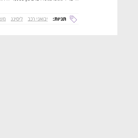
תגיות:
יבואני רכב
ליסינג
משר