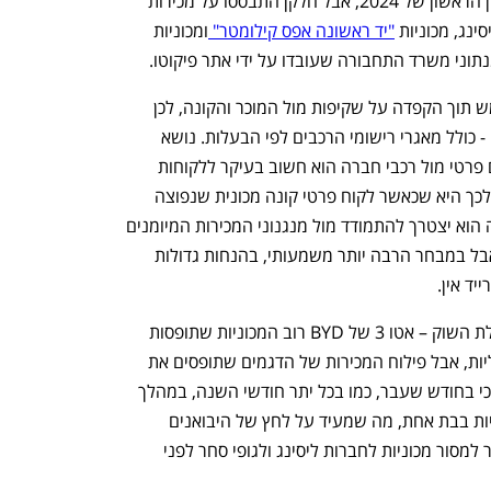
יבואני הרכב רשמו אומנם הצלחות ברבעון הראשון של 2024, אבל חלקן התבססו על מכירות 
ינג, מכוניות 
"יד ראשונה אפס קילומטר" 
ומכוניות 
תוני משרד התחבורה שעובדו על ידי אתר פיקוטו. 
האתר מציע דרך חדשה לרכוש רכב משומש תוך הקפדה על שקיפות מול המוכר והקונה, לכן 
הוא יכול להיכנס למאגרי משרד התחבורה - כולל מאגרי רישומי הרכבים לפי הבעלות. נושא 
פילוח הרישומי הבעלויות בחלוקה לרישום פרטי מול רכבי חברה הוא חשוב בעיקר ללקוחות 
הפרטיים, הרוכשים את המכוניות. הסיבה לכך היא שכאשר לקוח פרטי קונה מכונית שנפוצה 
בציי הרכב, עליו לדעת שבבוא יום המכירה הוא יצטרך להתמודד מול מנגנוני המכירות המיומנים 
של חברות הליסינג שיציעו מכונית זהה, אבל במבחר הרבה יותר משמעותי, בהנחות גדולות 
יד אין.
פרט למובילת השוק – אטו 3 של BYD רוב המכוניות שתופסות 
את המקומות הראשונים בשוק אינן חשמליות, אבל פילוח המכירות של הדגמים שתופסים את 
המקומות הראשונים בטבלה מעניין. יצוין כי בחודש שעבר, כמו בכל יתר חודשי השנה, במהלך 
הימים האחרונים נמסרו לפתע אלפי מכוניות בבת אחת, מה שמעיד על לחץ של היבואנים 
להיפטר מסחורה בטרם תעבור גיול, כלומר למסור מכוניות לחברות ליסינג ולגופי סחר לפני 