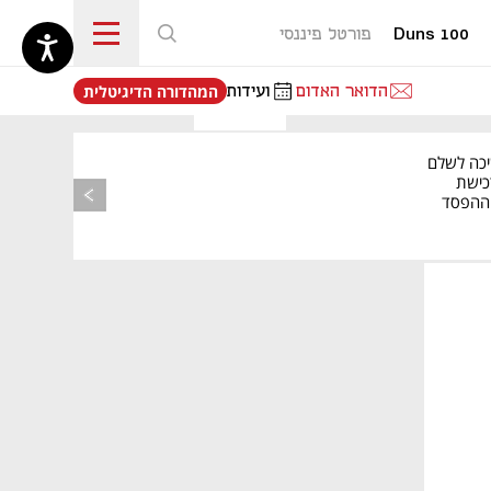
Duns 100
פורטל פיננסי
נפתח בכרטיסייה חדשה
הדואר האדום
ועידות
המהדורה הדיגיטלית
יכה לשלם
כישת
BASE: ההפסד
הרבעוני זינק ל-76