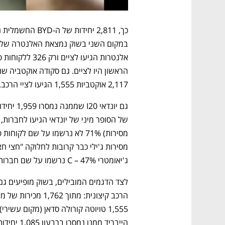
2,117 אוקטביות 1,555 הגיעו לציי הרכב. כלומר 73% מהאוקטביות הגיעו לציים. 
ג'יאומטרי C – 47% נרשמו על שם חברות. 
הייבריד ממנו נמסרו ברבעון 1,085 יחידות הגיעו רק שתי יחידות לידי לקוחות פרטיים.