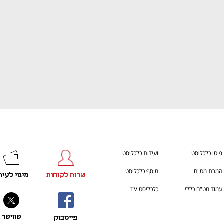
פוטו כלכליסט
ועידות כלכליסט
המרת מט"ח
מוסף כלכליסט
שרות לקוחות
מינוי לעית
עמוד מט"ח כללי
כלכליסט TV
טוויטר
פייסבוק