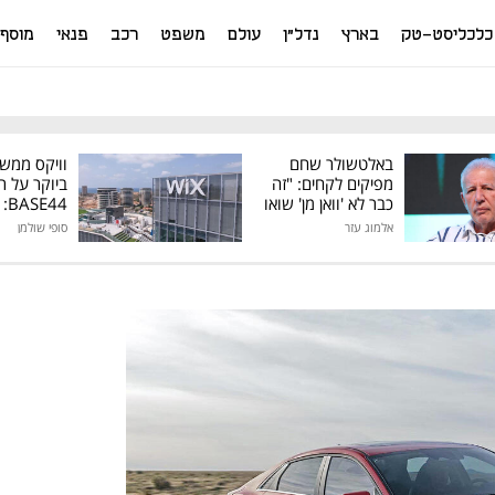
כלכליסט-טק
בארץ
נדל"ן
עולם
משפט
רכב
פנאי
מוסף
באלטשולר שחם
וויקס ממש
מפיקים לקחים: "זה
ביוקר על ר
כבר לא 'וואן מן' שואו
44
של גילעד"
אלמוג עזר
סופי שולמן
מיליון דולר