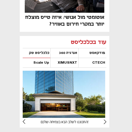
אוטומטי מול אנושי: איזה טייס מוצלח
יותר במקרי חירום באוויר?
נפתח בכרטיסייה חדשה
נפתח בכרטיסייה חדשה
נפתח בכרטיסייה חדשה
נפתח בכרטיסייה חדשה
נפתח בכרטיסייה חדשה
נפתח בכרטיסייה חדשה
עוד בכלכליסט
פודקאסט
אנרגיה 360
כלכליסט טק
Scale Up
XIMUSNXT
CTECH
נפתח בכרטיסייה חדשה
נפתח בכרטיסייה חדשה
נפתח בכרטיסייה חדשה
נפתח בכרטיסייה חדשה
יניהם
התכוננו לשלב הבא בצמיחה שלכם!