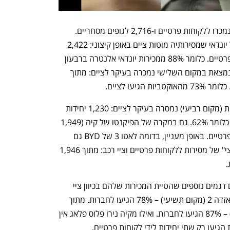
כך, 2,811 יחידות של ה-BYD החשמלית נמכרו ללקוחות פרטיים ו-2,716 לגופים מסחריים. 
במקום השני בשוק נמצאת האלנטרה של יונדאי שמסירותיה מוטות ציים באופן קיצוני: 2,422 
אלנטרות הגיעו לציים ורק 326 ללקוחות פרטיים. כלומר 88% ממכירות יונדאי אלנטרה ברבעון 
הראשון היו לציים. גם סקודה אוקטביה שנמצאת במקום השלישי נמכרה בעיקר לציים: מתוך 
גם יונדאי I20 שממנה נמסרו 1,959 יחידות (מקום רביעי) נמסרה בעיקר לציים: 1,230 יחידות 
של הסופר מיני של יונדאי הגיעו לחברות, כלומר 62%. גם במקרה של הפיקנטו של קיה (1,949 
מסירות) 71% לא נרשמו על שם לקוחות פרטיים. באופן מעניין, בדומה לאטו 3 של BYD גם 
מסירות ג'ילי כבר קרובות לחלוקה "חצי חצי" של מסירות ללקוחות פרטיים וציי רכב: מתוך 1,946 
לצד הדגמים המובילים, בשוק מופיעים גם דגמים נוספים שהטיית המכירות שלהם בכיוון ציי 
הרכב קיצונית: מתוך 1,762 מכירות של מאזדה 2 (מקום תשיעי) – 78% הגיעו לחברות. מתוך 
1,555 טויוטה קורולה סדאן (מקום עשירי) – 87% הגיעו לחברות. ואילו מקיה נירו פלוס פלאג אין 