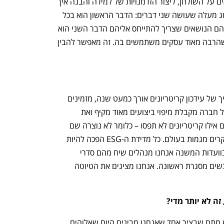
כאשר הציר הראשון הוא לשים את הנושאים על השולחן, ליצור הזדמנויות של למידה והבנה איך 
מדברים כלכלה, עסקים ומה שביניהם
התכוננו לשלב הבא בצמיחה שלכם!
מקדמים אותם. הציר השני הוא דירוג, דירוג מעלה שעושה שני דברים: הדבר הראשון הוא בכל 
רגע נתון להגדיר מהם סדרי העדיפויות, מהם הנושאים שצריך להתייחס אליהם הדבר השני הוא 
שהוא נותן מערכת ניהול ומדידה שנתית שהרבה מאוד עסקים משתמשים בה. זה מאפשר להבין 
"ברמה הפורמלית יש ועדה ציבורית. תהליך של עידכון קריטריונים אורך כמעט שנה, מזמינים 
הערות מהציבור ולפני כן לאורך כל שנה כל חברה מקבלת מיפוי ביצועים מאוד מקיף ואת 
הבנצ'מארק וזה יוצר דיאלוג. אנחנו בודקים אילו קריטריונים לא תפסו – כלומר לא נוצרה שם 
התקדמות – ומוציאים קול קורה. אנחנו סוקרים מגמות בעולם. כל מדידת ה-ESG הפכה להיות 
הרבה יותר מנוהלת על ידי חברות דירוג. בוועדות המשנה אנחנו מנהלים שיח מהם סדרי 
העדיפויות, מהם הנושאים החשובים ומגבשים מסגרת ראשונה. אנחנו מציגים את הטיוטה 
זה לא יותר מדי? 
"אנחנו כל הזמן מתלבטים בנושא הזה. יש מתח שבציר אחד שאנחנו מבינים היום שאלוהים 