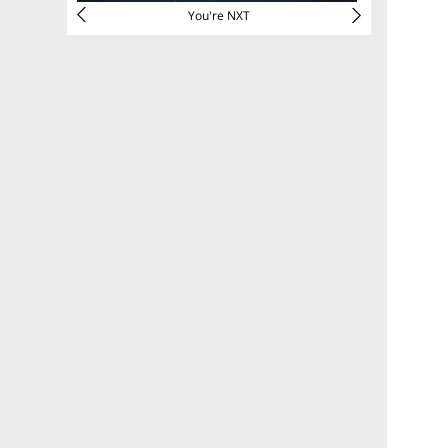
ech
You're NXT