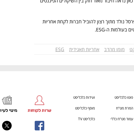
שואפים לשיפור בכל מדדי הניהול קדימה. כאן נראה חיבור מאוד חזק בין השיקולים הפיננסים 
* ערוץ TRUST של כלכליסט בשיתוף שופרסל נולד מתוך רצון להוביל חברות לקחת אחריות 
בעולמות ה-ESG.
ט
מומו מהדב
אחריות תאגידית
ESG
פוטו כלכליסט
ועידות כלכליסט
המרת מט"ח
מוסף כלכליסט
שרות לקוחות
מינוי לעית
עמוד מט"ח כללי
כלכליסט TV