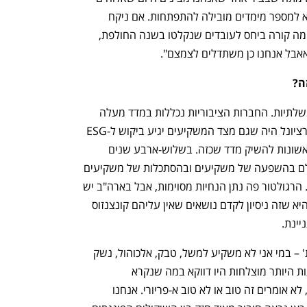
נמצא בפרטים הקטנים והפריטה של נושא למספר מימדים מובילה להתפתחות. אם ניקח 
לדוגמא את נושא הגיוון, התחלנו במדידה מה קורה ביחס לעובדים שנקלטו בשנה החולפת, 
 אאבל אנחנו כן משתדלים לצמצם". 
ה? 
"הדירוג כולל חברות ציבוריות, פרטיות ממשלתיות. החברות הציבוריות נכללות במדד מעלה 
ESG  בבורסה לניירות ערך בתל אביב.  הרציונל היה שגם מצד המשקיעים יגיע ביקוש ל-ESG 
כאשר הבורסה בתל אביב הייתה אחת הראשונות להשיק מדד שכזה. בשלוש-ארבע שנים 
האחרונות הייתה קפיצה משמעותית בעולם בהשפעה של משקיעים ובהסתכלות של משקיעים 
על ESG כחלק משיקולי ההשקעה שלהם. הרגולטור פה נתן הנחיות מסוימות, אבל בארה"ב יש 
לחץ מאוד גדול גם בכיוון ההפוך. הטענה היא שזה ניסיון לקדם נושאים שאין עליהם קונצנזוס 
ינת. 
בעבר דיברו מאוד על ה'רשימות השחורות' – במי אני לא משקיע למשל, טבק, אלכוהול, נשק 
והימורים. לא מזמן ראינו מחקר שההשפעות היותר מוצלחות היו דווקא במה שנקרא 
Engagement. הגישה היא שיפור תמידי, לא אומרים זה טוב או לא טוב א-פריורי. אנחנו 