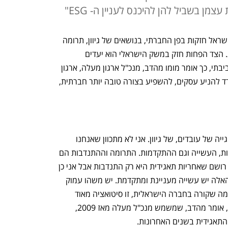
מן בשביל להן להיכנס לעניין ה- ESG"
בכל הקשור לאחריות תאגידית החברות בישראל חזקות בפן החברתי, בנושאים של גיוון, תרומה 
והתנדבות וחיבור ערכי לחברה הישראלית. הצד הפחות חזק במשק הישראלי הוא יעדים 
והתחייבויות ארוכות טווח, בעיקר בצד הסביבתי, כך אומר מומו מהדב, מנכ"ל ארגון מעלה, ארגון 
ללא מטרות רווח שמטרתו היא לסייע לעודד להניע עסקים, להשפיע בצורה טובה יותר חברתית, 
"הצד החברתי באופן כללי חזק בעיקר בסוגייה של עובדים, של גיוון. אני לא מתכוון שאנחנו 
בהכרח מושלמים אלא במובן של המחוייבות, העשייה וגם ההתקדמות. התרומה וההתנדבות הם 
ערכים חשובים פה ואני מאוד נזהר מלתת רושם שאחריות תאגידית היא רק התנדבות אבל אני כן 
חושב שבסוף, זה משהו חושב. בנושאים האלה יש עשייה מעניינת ומתקדמת. יש משהו עמוק 
במחוייבות הערכית, המנהלים מחוברים למה שקורה בחברה הישראלית, זו סיטואציה מאוד 
שונה מהמרחב העסקי האמריקאי למשל", אומר מהדב, שמשמש מנכ"ל מעלה מאז 2009, 
תאגידית בשנים האחרונות. 