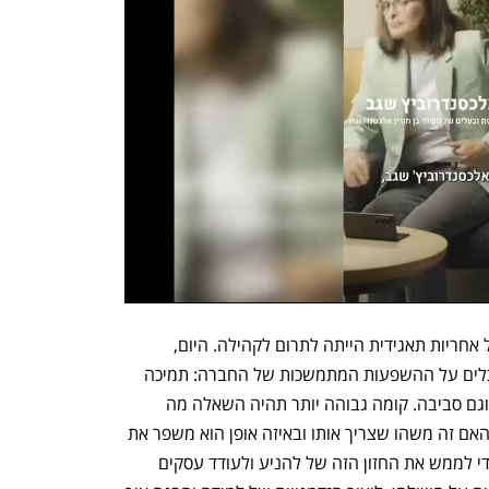
נפתח בכרטיסייה חדשה
נפתח בכרטיסייה חדשה
כשארגון מעלה נוסד ב-1998 ההגדרה של אחריות תאגידית הייתה לתרום לקהילה. היום, 
ההסתכלות היא רחבה יותר. "אנחנו מסתכלים על ההשפעות המתמשכות של החברה: תמיכה 
בעובדים, גיוון תעסוקתי, אתיקה, שקיפות וגם סביבה. קומה גבוהה יותר תהיה השאלה מה 
הערך האבסולוטי של הפעילות העסקית, האם זה משהו שצריך אותו ובאיזה אופן הוא משפר את 
המציאות בה אנחנו חיים. מעלה פועלת כדי לממש את החזון הזה של להניע ולעודד עסקים 