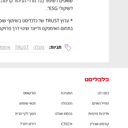
לשיקולי ESG". 
בתחום האימפקט ולייצר שינוי דרך פרויקטים 
תגיות:
מעלה
TRUST
אימפק
כתבו לנו
המערכת
פודקאסט
המייל האדום
ההנהלה
תנאי שימוש
מדיניות פרטיות
פרסמו אצלנו
הפוך לדף הבית
קורסים אונליין
CTECH
דילים לחו"ל