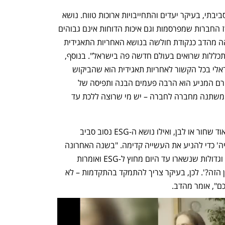
"בצד הפחות חזק אנחנו רואים את הפן הסביבתי, בעיקר יעדים והתחייבויות ארוכות טווח. נושא 
נוסף הוא 'שקיפות' – מידע ESG זמין. אחוז החברות שמפרסמות וגם איכות הדוחות אינם גבוהים 
מספיק," הוא אומר. הנושא השלישי שמזהה מהדב כנקודת חולשה בנושא האחריות התאגידית 
בישראל הוא שוק ההון. "באופן יחסי ההשתכללות שרואים בעולם חדשה פה בישראל". בנוסף, 
אחד הדברים שמאפיינים את המשק הישראלי בכל הקשור לאחריות תאגידית הוא שהביקוש 
הרבה פעמים מגיע מהחברות עצמן. "הגורם המניע הוא הרבה פעמים הבנה ותפיסה של 
ההנהלה שזה הדבר הנכון ואז כמובן שזה משתנה מחברה לחברה – יש מי שרוצה ללכת עד 
באופן כללי השיח הציבורי בישראל הוא מאוד שחור או לבן, ואילו נושא ה-ESG נסוב סביב 
התקדמות שצריך לבחון אותה בצורה 'נקייה' כדי להניע את העשייה קדימה. "בשנה האחרונה 
אנחנו רואים סיטואציה של חברות מוכרות וגדולות שנשארו עד היום מחוץ ל-ESG ואומרות 
לעצמן 'לשם מה אני צריכה להיכנס לעניין הזה?'. לכן, בעיקר צריך להתמקד בהתקדמות – לא 
ם", אומר מהדב. 