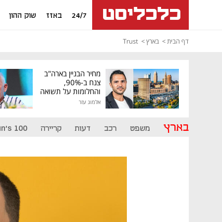
24/7
באזז
שוק ההון
דף הבית
בארץ
Trust
מחיר הבניין בארה"ב
צנח ב-90%,
והחלומות על תשואה
גבוהה התנפצו
אלמוג עזר
בארץ
משפט
רכב
דעות
קריירה
n's 100