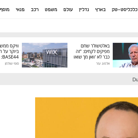
כלכליסט-טק
בארץ
נדל"ן
עולם
משפט
רכב
פנאי
מוסף
באלטשולר שחם
וויקס ממש
מפיקים לקחים: "זה
ביוקר על ר
כבר לא 'וואן מן' שואו
44
של גילעד"
אלמוג עזר
סופי שולמן
מיליון דולר
Du