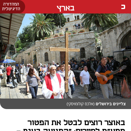
המהדורה
בארץ
הדיגיטלית
צליינים בירושלים
(אלכס קולומויסקי)
באוצר רוצים לבטל את הפטור