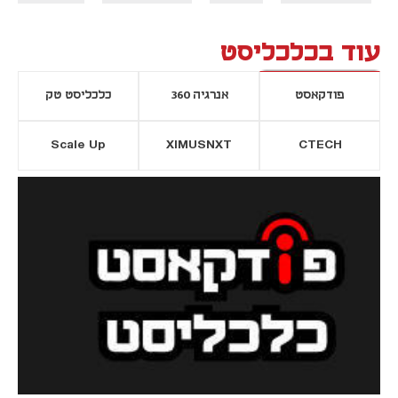
עוד בכלכליסט
פודקאסט
אנרגיה 360
כלכליסט טק
Scale Up
XIMUSNXT
CTECH
יסייה חדשה
נפתח בכרטיסייה חדשה