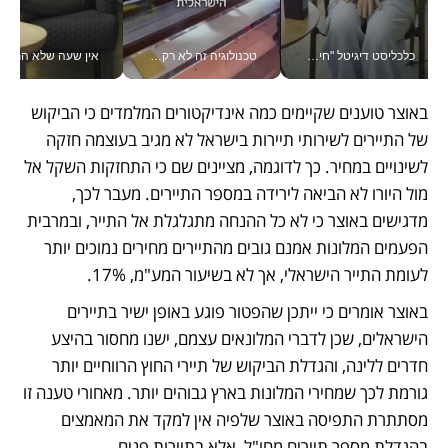
כלכליסט דיגיטל "חינוך הוא המשימה של החיים שלי"_v
טכנולוגיה זה לא רק בהייטק: גם תעשיית המזון הישראלית מאמצת כלי AI, אוטומציה וניתוח דאטה בזמן אמת
אין שעה שלא התעסקתי במשבר - טל אלכסנדרוביץ’ שגב מנהלת משברים
באוצר טוענים שקיימים כמה אינדיקטורים המלמדים כי הביקוש 
של התיירים לשירותי תיירות בישראל לא מגיב בעוצמה חזקה 
לשינויים במחיר. כך לדוגמה, מציינים שם כי התחזקות השקל אל 
מול היורו לא הביאה לירידה במספר התיירים. מעבר לכך, 
מדגישים באוצר כי לא כל ההנחה מתגלגלת אל התייר, ובמרבית 
הפעמים המלונות אמנם גובים מהתיירים מחירים נמוכים יותר 
לעומת התייר הישראלי, אך לא בשיעור המע"מ, 17%. 
באוצר אומרים כי ייתכן שהפטור פוגע באופן ישיר בתיירים 
הישראלים, שכן לדברי המלונאים עצמם, ישנו מחסור בהיצע 
חדרים ללינה, והגדלת הביקוש של תיירי החוץ הרווחיים יותר 
גורמת לכך שמחירי המלונות בארץ גבוהים יותר. מאחורי טענה זו 
מסתתרת התפיסה באוצר שלפיה אין למקד את המאמצים 
בהגדלת מספר תיירים מחו"ל, אלא בתיירות פנים. 