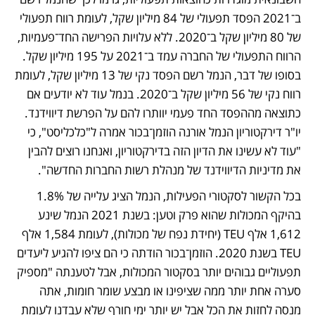
ב־2021 הפסד תפעולי של 84 מיליון שקל, לעומת רווח תפעולי 
של 80 מיליון שקל ב־2020. ללא עלויות הפרישה החד־פעמיות, 
הרווח התפעולי של החברה עמד ב־2021 על 195 מיליון שקל. 
בסופו של דבר, הנמל רשם הפסד נקי של 13 מיליון שקל, לעומת 
רווח נקי של 56 מיליון שקל ב־2020. בנמל עוד לא יודעים אם 
כתוצאה מההפסד החד פעמי יוותרו להם על הפרשת דיווידנד. 
יו"ר דירקטוריון הנמל אורנה הוזמן־בכור אמרה ל"כלכליסט", כי 
"עוד לא עשינו את הדיון הזה בדירקטוריון, ואנחנו רוצים להבין 
את מדיניות הדיווידנד של מנהלת רשות החברות החדשה".
בכל הקשור לסקטורי הפעילות, הנמל הציג עלייה של 1.8% 
בהיקף המכולות שהוא פרק וטען: בשנת 2021 הנמל שינע 
1,612 אלף TEU (יחידת נפח של מכולות), לעומת 1,584 אלף 
TEU בשנת 2020. הוזמן־בכור הודתה כי הם ציפו להגיע ליעדים 
תפעוליים גבוהים יותר בסקטור המכולות, אבל לטענתה "מספיק 
סערה אחת יותר ממה שציפינו או מבצע שומר חומות, אתה 
מנסה לחזות את הכל אבל יש יותר ימי חורף שלא עבדנו לעומת 