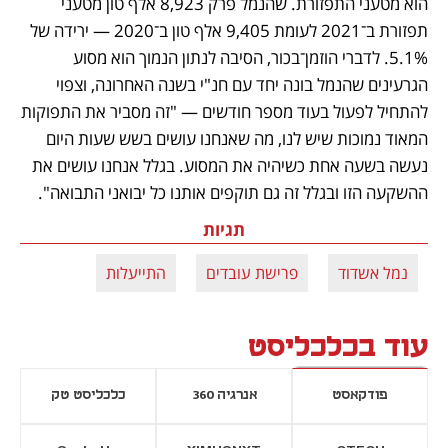
הוא מטעני התפזורת. שהנמל פרק 8,923 אלף טון מטעני 
תפזורת ב־2021 לעומת 9,405 אלף טון ב־2020 — ירידה של 
5.1%. לדברי הוזמן־בכור, הסיבה לנתון הנמוך הוא מסוע 
הגרעינים שהנמל בונה יחד עם חנ"י בשנה האחרונה, וצפוי 
להתחיל לפעול בעוד מספר חודשים — "זה מסביר את התפוקות 
המאוד נמוכות שיש לנו, מה שאנחנו עושים בשש שעות היום 
נעשה בשעה אחת כשיהיה את המסוע. בגלל אנחנו עושים את 
ההשקעה הזו ובגלל זה גם תוקפים אותנו כל יבואני התבואה".
תגיות
נמל אשדוד
פרישת עובדים
התייעלות
עוד בכלכליסט
פודקאסט
אנרגיה 360
כלכליסט טק