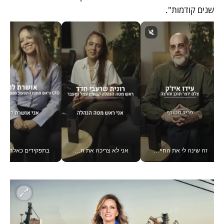
שנים קודמות".
זה שינה לי את החיים: איך עידו איז'ק הופך את הסמארטפון לכלי צילום מקצועי_v
אני לא צריכה את המשרד: רונית שרעבי-חדד מנהלת ארגון של 30000 עובדים מכל מקום_v
בתפקידים כאלה אי אפשר לח