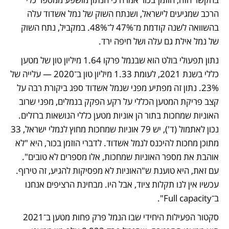
הרכב שמגיעים לישראל, ושנתח השוק של נמל אשדוד עלה 
בהשוואה לשנה קודמת מ־47% ל־48%. במקביל, נתח השוק 
של נמל אילת גם עלה ושל חיפה ירד.
נתון תפעולי בולט הוא שבנמל פרקו 1.64 מיליון טון של מטען 
כללי בשנת 2021, לעומת 1.33 מיליון טון ב־2020 — עלייה של 
23%. נתון זה מפתיע מפני שנמל אשדוד ספג ביקורת רבה על 
קצב פריקת המטען הכללי על רקע הפקק בנמלים, מפני שרוב 
האוניות שמחכות בתור הן אוניות מטען כללי הנושאות ברזלים. 
נכון לאתמול (ד'), יש 79 אוניות שמחכות מחוץ לנמלי ישראל, 33 
מתוכן מחכות להיכנס לנמל אשדוד. לדברי הוזמן בכור, היא "לא 
אוהבת את מספר האוניות שמחכות, אלו מספרים לא טובים". 
עם זאת, היא טוענת ש"האוניות לא מפסיקות להגיע, זה טירוף. 
עכשיו אין לנו תקלות ציוד, אבל היו. מבחינת הרציפים אנחנו 
ב־Full capacity".
סקטור הפעילות היחידי שבו הנמל פרק פחות מטען ב־2021 