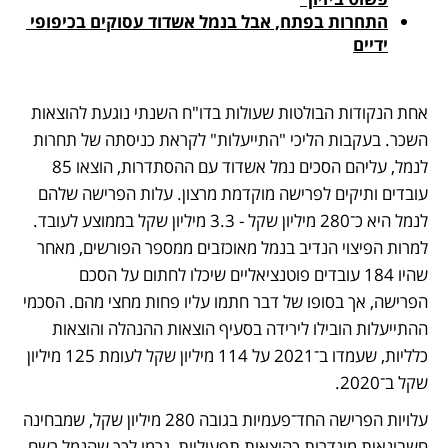
התחרות בפתח, אבל בנמל אשדוד עסוקים בכיפופי 
ידיים
אחת הנקודות הבולטות שעולות בדו"ח השנתי נוגעת להוצאות 
השכר. בעקבות הליכי "התייעלות" לקראת כניסתה של תחרות 
לנמל, עליהם הסכים נמל אשדוד עם ההסתדרות, הוצאו 85 
עובדים ותיקים לפרישה מוקדמת מרצון. עלות הפרישה שלהם 
לנמל היא כ־280 מיליון שקל - 3.3 מיליון שקל בממוצע לעובד. 
למרות הפיצוי הנדיב בנמל מאוכזבים ממספר הפורשים, מאחר 
שהיו 184 עובדים פוטנציאליים שיכלו לחתום על הסכם 
הפרישה, אך בסופו של דבר חתמו עליו פחות מחצי מהם. הסכמי 
ההתייעלות הובילו לירידה בסעיף הוצאות ההנהלה והוצאות 
כלליות, שעמדו ב־2021 על 114 מיליון שקל לעומת 125 מיליון 
שקל ב־2020.
עלויות הפרישה החד־פעמיות בגובה 280 מיליון שקל, שמבחינה 
חשבונאית מוגדרות כהוצאות תפעוליות, גרמו לכך שהנמל רשם 