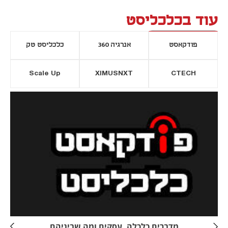
עוד בכלכליסט
פודקאסט
אנרגיה 360
כלכליסט טק
Scale Up
XIMUSNXT
CTECH
יסייה חדשה
נפתח בכרטיסייה חדשה
מדברים כלכלה, עסקים ומה שביניהם