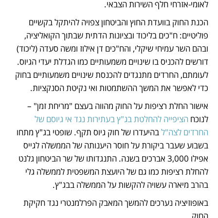
לאומי-אזרחי חלף השירות הצבאי. 
הכנת החוק בוועדת החוץ והביטחון צפויה להיתקל בקשיים 
פוליטיים: ח"כים בליכוד ובציונות הדתית שבתוך הקואליציה, 
ובהם השר עמיחי שיקלי, והח"כים דן אילוז ומשה סעדה (ליכוד) 
דורשים להכניס בו שינויים משמעותיים כמו הגדלת יעדי הגיוס.  
לעומתם, החרדים מתנגדים להכנסת שינויים משמעותיים בחוק 
כדי לאפשר את המשך ההשתמטות ואי נקיטת הסנקציות.
אישור החלת רציפות על החוק מהווה בעצם "מריחת זמן" – 
לנוכח 
הציפייה להחלטת בג"ץ בעתירות נגד אי גיוסם של 
החרדים לצה"ל
 בהיעדרו של חוק גיוס תקף. שופטי בג"ץ מתחו 
בשבוע שעבר ביקורת על חוסר היענותה של הממשלה לגייס 
אפילו 3,000 אברכים בשנה. התנגדותו של שר הביטחון גלנט 
להחלת רציפות כמו גם של היועצת המשפטית לממשלה גלי 
בהרב מיארה עשויה להקשות על הממשלה בבג"ץ. 
באופוזיציה נערכים להמשך המאבק הפרלמנטרי נגד חקיקת 
החוק. 