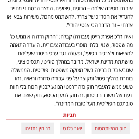
איבדנו חטיבה שלמה – הרוגים, פצועים. המצב הבטחוני מחייב 
להגדיל את הסד"כ של צה"ל. להשתמט מהכול, משירות צבאי או 
אזרחי – זה הדבר הכי אנטי יהודי". 
ואילו ח"כ אפרת רייטן (עבודה) קבלה: "החוק הזה הוא ממש כל 
מה שפסול, שגוי ובלתי מוסרי בעבודה ציבורית. היעדר התאמה 
למציאות ולצרכים בפועל, ופעולה נגד ערכי היסוד שעליהם 
מושתתת מדינת ישראל. מדובר במהלך פוליטי, תכסיס ציני, 
שגובש בלית ברירה בשל מצוקה משפטית ופוליטית. הממשלה 
בוחרת בהליך פסול ומקוצר על פני עבודה סדורה וראויה. זהו 
פשע ממש להעביר חוק כזה דרמטי הנוגע לבניין הכוח בלי חוות 
דעת של משרד הביטחון. זה חוק למען הכיסא, חוק ששם את 
טובתכם הפוליטית מעל טובת המדינה".
תגיות
חוק ההשתמטות
יואב גלנט
בנימין נתניהו