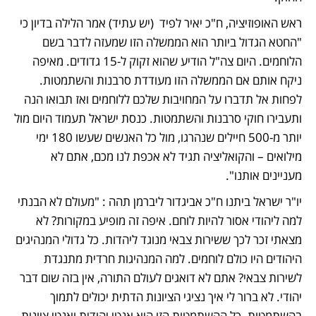
ראש האופוזיציה, ח"כ יאיר לפיד  (יש עתיד) אמר הלילה בדיון כי 
"החטא הגדול ביותר הוא הממשלה הזו שמעזה לדבר בשם 
הלוחמים. היום צה"ל הודיע שהוא זקוק ל-15 גדודים. מאיפה 
ניקח אותם אם הממשלה הזו מעודדת סרבנות והשתמטות. 
לפחות אל תדברו על המחויבות שלכם ללוחמים ואז תבואו הנה 
ותעבירו חוקי סרבנות והשתמטות. כנסת ישראל תעמוד היום מול 
יותר מ-500 חיילים שנהרגו, מול כל האנשים שעשו 180 ימי 
מילואים – והקואליציה תגיד לא אכפת לנו מכם, אתם לא 
מעניינים אותנו".  
יו"ר ישראל ביתנו ח"כ אביגדור ליברמן תהה : "מעולם לא הבנתי 
למה ליהודי אסור להיות לוחם. איפה זה מופיע במקורות? לא 
מצאתי זכר לכך ששירות צבאי מנוגד ליהדות. כל גדולי המנהיגים 
היהודים היו כולם לוחמים. למה המנהיגות חרדית מתנגדת 
לשירות צבאי? אתם לא דואגים לעולם התורה, אין בזה שום דבר 
יהודי. לא ברור לי איך נציגי הציונות הדתית יכולים לתמוך 
בהשתמטות. כל ההשתמטות הזו היא אנטי יהודית ואנטי ציונית. 