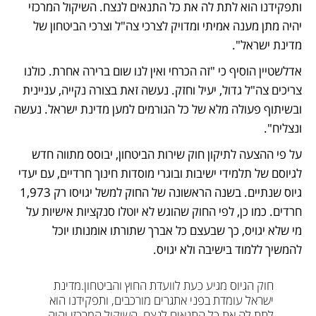
ותפקידנו הוא לתת לה את כל התנאים לנצח. השיקול המרכזי 
יהיה מתן מענה אמיתי ומדויק לצרכי צה"ל וצרכי הביטחון של 
מדינת ישראל".
אדלשטיין הוסיף כי "זה הכרחי ואין לנו שום ברירה אחרת. כולנו 
צריכים צה"ל גדול, יעיל וחזק. נעשה זאת בצורה נקייה, עניינית 
ובשיתוף פעולה מלא של כל הגורמים למען מדינת ישראל. נעשה 
ונצליח". 
על פי ההצעה לתיקון חוק שירות הביטחון, יבוסס מתווה חדש 
לגיוסם של תלמידי ישיבות ובוגרי מוסדות חינוך חרדיים, עם יעדי 
גיוס שנתיים. בשנה הראשונה של החוק למשל יגויסו רק 1,973 
חרדים. כמו כן, לפי החוק שהוגש לא יוטלו סנקציות אישיות על 
מי שלא יגויס, כך שבעצם כל אברך שתורתו אומנותו יוכל 
להמשיך ללמוד בישיבה ולא יגויס. 
חוק הגיוס מגיע כעת לוועדת החוץ והביטחון.
מדינת 
ישראל עומדת בפני אתגרים מורכבים, ותפקידנו הוא 
לתת לה את כל התנאים לנצח. 
השיקול המרכזי יהיה 