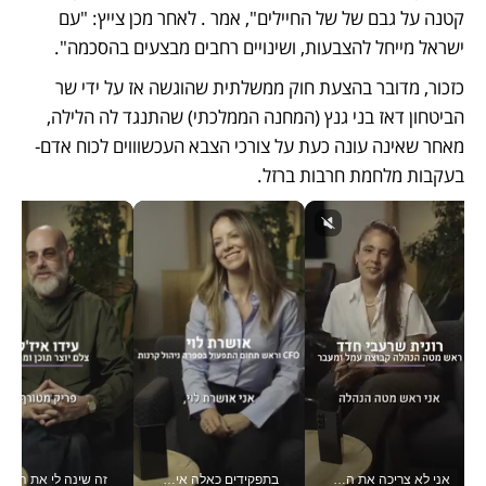
קטנה על גבם של של החיילים", אמר . לאחר מכן צייץ: "עם 
ישראל מייחל להצבעות, ושינויים רחבים מבצעים בהסכמה".
כזכור, מדובר בהצעת חוק ממשלתית שהוגשה אז על ידי שר 
הביטחון דאז בני גנץ (המחנה הממלכתי) שהתנגד לה הלילה, 
מאחר שאינה עונה כעת על צורכי הצבא העכשוווים לכוח אדם- 
בעקבות מלחמת חרבות ברזל.   
אני לא צריכה את המשרד: רונית שרעבי-חדד מנהלת ארגון של 30000 עובדים מכל מקום_v
בתפקידים כאלה אי אפשר לחכות: אושרת לוי מניעה השקעות ענק מהטלפון_v
זה שינה לי את החיים: 