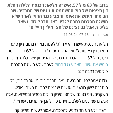
ברוב של 63 מול 57, אישרה מליאת הכנסת הלילה החלת
דין רציפות של חוק ההשתמטות מגיוס של החרדים. שר
הביטחון מימש את איומו והצביע נגד החוק לאחר שלא
הושגה הסכמה רחבה לגביו: "אני חבר ליכוד ונשאר
בליכוד, אבל גם נציגם של חצי מיליון חיילים"
צבי זרחיה
|
07:16, 11.06.24
מליאת הכנסת אישרה הלילה (ג' לפנות בוקר) בתום דיון סוער 
נפתח בכרטיסייה חדשה
נפתח בכרטיסייה חדשה
החלת דין רציפות ל"חוק ההשתמטות" ברוב של 63 חברי כנסת 
בעד, מול 57 חברי הכנסת  נגד. שר הביטחון יואב גלנט  (ליכוד) 
מימש את איומו והצביע נגד החוק
 לאחר שלא הושגה הסכמה  
פוליטית רחבה לגביו.
 גלנט אמר לפני ההצבעה: "אני חבר ליכוד ונשאר בליכוד, וכל 
היתר זה לשון הרע של אנשים שרוצים להרוויח משהו פוליטי 
משקרים. אני נציגם של חצי מיליון חיילים בסדיר ובמילואים, אלה 
אנשים שמוכנים לשלם בחייהם כדי להגן על מדינת ישראל".
  "עדיין לא מאוחר להגיע להסכמה. אסור לעשות פוליטיקה 