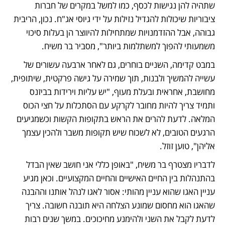
שתהיה להן נגישות לכסף, כמו למשל במקרים של חברות 
ציבוריות שיכולות להגדיל נזילות על ידי גיוסי אג"ח. נכון, הריבית 
גבוהה, אבל ההזדמנויות שמתחילות להיווצר הן בעלות סיכוי 
משמעותי להפוך למשתלמות ביותר", מסביר בר משיח.
במבט קדימה, השניים בוחרים, גם לאחר ארבעה עשורים של 
עשייה להמשיך ולבנות, תוך שמירה על גישה פרקטית, שיתופית, 
מחושבת, אחראית ובעלת מעוף, "יש עליות וירידות בביזנס 
ותמיד צריך להיות מחובר לקרקע עם הסתכלות על חצי הכוס 
המלאה. לדעת להרים את הראש בתקופות הקשות וכשמגיעים 
הרגעים הטובים, לא לשכוח שיש תקופות משבר ולהכין עצמך 
אליהן", טוען זוזל. 
לדבריו מצטרף בר משיח, "באופן כללי אני חושב שאין הבדל 
בהתנהלות בין החיים האישיים והחיים המקצועיים. וכאן מגיע 
עניין האגו שהוא עניין מהותי: אסור לאגו לנהל אותנו וההבנה 
שהאגו הוא מחסום שמונע הצלחה היא תובנה חשובה. צריך 
לדעת לקבל את השני ולהימנע מחיכוכים. במשך שנים רבות 