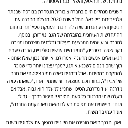
בתחילת שנות ה-90, והשאר כבר היסטוריה. 
השניים מנהלים היום בחברה ציבורית הנסחרת בבורסה שבנתה 
אלפי דירות בישראל. החל משנת 2020 מנצלת החברה את 
הניסיון והידע הנרחב שלה להרחבת והעמקת פעילותה בתחום 
ההתחדשות העירונית בהובלתה של הגב' נוי דותן. בנוסף, 
לחברה זרוע יזמית המבצעת פעילות נדל"נית מוצלחת ומניבה 
בקרואטיה ובסרביה, "תמיד היינו אנשים סולידיים, הרבה פעמים 
הגיעו אלינו אנשים מהענף ואמרו לנו, או יותר נכון שאלו אותנו - 
תוך שהם מנסים לשכנע אותנו, למנף עצמנו יותר כדי שנוכל 
להתקדם במהירות. אבל בזמנים כאלה תמיד ציטטתי את חבר 
של אבי ז"ל, בחור חכם ממוצא דרוזי שתמיד אמר, 'כשאתה עולה 
מדרגה ועוד מדרגה, הסיכוי שתגיע למעלה הוא גבוה. אבל אם 
תעלה שתי מדרגות כל פעם, הסיכוי שתיפול בדרך – גדול'. 
אנחנו מיישמים את תפיסת העולם הזאת מאז הקמת החברה", 
אומר עמי בר משיח.
 ואכן, הדרך הזאת הובילה את השניים להפוך את אלמוגים בשנת 