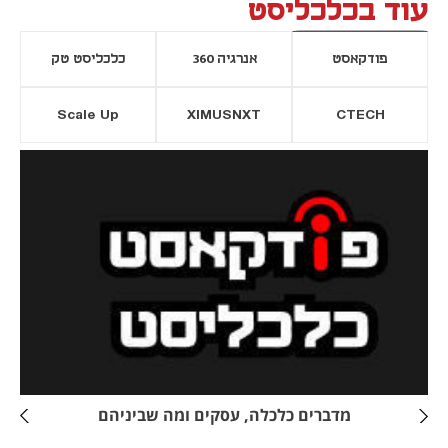
עוד בכלכליסט
פודקאסט
אנרגיה 360
כלכליסט טק
Scale Up
XIMUSNXT
CTECH
יסייה חדשה
נפתח בכרטיסייה חדשה
מדברים כלכלה, עסקים ומה שביניהם