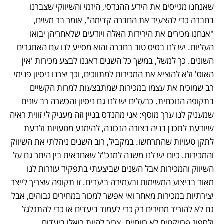
שאנחנו מגייסים את הידע ההנדסי, היזמי והשיווקי שצברנו 
בחברה כדי להצעיד את החברה קדימה", אומר בר משיח, 
"אנחנו מכירים את הירידות האלה ויודעים שלאחריהן יבואו 
העליות. יש לנו בסיס טוב בחברה והוא מסייע לנו עם האתגרים 
השונים. כך למשל, במשך כל השנים דאגנו לבצע מכירות 'אין 
האוס' ולא להוציא את המכירות למתווכים, וכך יצרנו ניסיון פנימי 
רב שמוכיח את עצמו במכירות שמתבצעות למרות הקשיים 
בתקופה הנוכחית. כבעלים יש לנו גם ניסיון והכשרה רב שנים 
שמעניק לנו ערך מוסף: אני מהנדס בניין וזה מעניק לי זווית ראיה 
שיודעת לתכנן בניה בצורה הנכונה, להימנע מטעויות ולדעת 
לתקן טעויות שהתרחשו. במקביל, רוב השנים ניהלתי את השיווק 
והמכירות. כיום יש לנו משנה למנכ"ל שאחראית בין היתר גם על 
השיווק והמכירות אבל השנים שביצעתי בתפקיד עוזרות לנו 
מאוד בביצוע המשימות ובעמידה ביעדים. זו תקופה שצריך לייצר 
יצירתיות במכירות מאחר ואי אפשר למכור במחירים גבוהים, אבל 
גם לא להוריד מחירים רק כדי לעמוד ביעדים או כדי להתגלגל 
ולספוג פרויקטים לא רווחיים. צריך להיות ריאלי ביעדים 