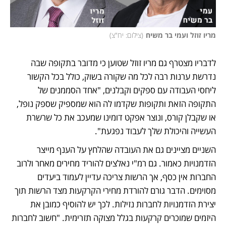
מריו זוזל ועמי בר משיח
(
צילום: יח"צ
)
לדבריו מצטרף גם מריו זוזל שטוען כי מדובר בתקופה שבה 
נדרשת ערנות רבה לכל מה שקורה בשוק, כולל בכל הקשור 
ליחסי העבודה עם ספקים וקבלנים, "אחד הסממנים של 
התקופה הזאת ותקופות שקדמו לה הוא שמספיק שספק נופל, 
או שקבלן קורס, ונוצר אפקט דומינו שמעכב את כל שרשרת 
העשייה והיכולת שלך לעבוד נפגעת". 
השניים מציינים גם את העובדה שהלחץ על הענף מייצר 
הזדמנויות כאמור. גם רמ"י נאלצים להוריד מחירים מאחר ולרוב 
החברות אין כסף, אך הרשות צריכה עדיין לעמוד ביעדים 
מסוימים. הדבר גורם להורדת מחירי הקרקעות מצד הרשות תוך 
יצירת הזדמנויות לחברות נזילות. לכך יש להוסיף כמובן את 
היזמים שמוכרים קרקעות בגלל מצוקה תזרימית. "חשוב לחברות 