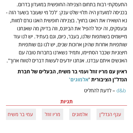
התעסקתי רבות בתחום הצניחה החופשית במועדון בדרום. 
בכניסה למועדון היה תלוי שלט ענק: 'לכל מי שעובר בשער הזה - 
נא השאירו את האגו בחוץ'. בצניחה חופשית האגו גורם למוות, 
ובעסקים, זה יכול להפיל את הביזנס, וזה בדיוק מה שאנחנו 
מיישמים בשותפות שלנו, בעבר, כיום, וגם בעתיד. יש לנו עוד 
שותפויות אחרות שהינן ארוכות שנים, יש לנו גם שותפויות 
חיצוניות שכבר הסתיימו, ותמיד נשארנו בחברות טובה עם 
האנשים איתם עבדנו. אנחנו יודעים לעשות דברים לטווח ארוך".
ראיון עם מריו זוזל ועמי בר משיח, הבעלים של חברת 
הנדל"ן הציבורית '
אלמוגים'
 d&b
 – לדעת להחליט
תגיות
ענף הנדל"ן
אלמוגים
מריו זוזל
עמי בר משיח