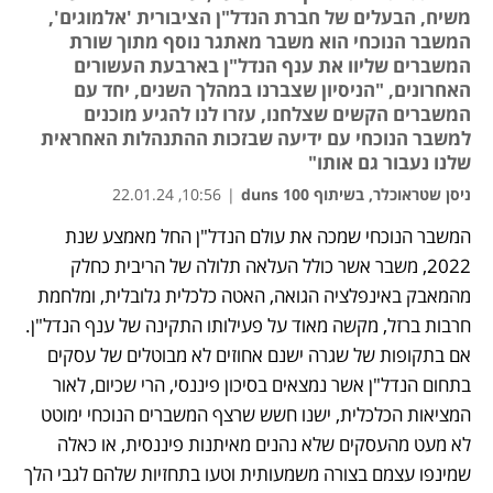
משיח, הבעלים של חברת הנדל"ן הציבורית 'אלמוגים',
המשבר הנוכחי הוא משבר מאתגר נוסף מתוך שורת
המשברים שליוו את ענף הנדל"ן בארבעת העשורים
האחרונים, "הניסיון שצברנו במהלך השנים, יחד עם
המשברים הקשים שצלחנו, עזרו לנו להגיע מוכנים
למשבר הנוכחי עם ידיעה שבזכות ההתנהלות האחראית
שלנו נעבור גם אותו"
ניסן שטראוכלר, בשיתוף duns 100
|
10:56, 22.01.24
המשבר הנוכחי שמכה את עולם הנדל"ן החל מאמצע שנת 
נפתח בכרטיסייה חדשה
נפתח בכרטיסייה חדשה
2022, משבר אשר כולל העלאה תלולה של הריבית כחלק 
מהמאבק באינפלציה הגואה, האטה כלכלית גלובלית, ומלחמת 
חרבות ברזל, מקשה מאוד על פעילותו התקינה של ענף הנדל"ן. 
אם בתקופות של שגרה ישנם אחוזים לא מבוטלים של עסקים 
בתחום הנדל"ן אשר נמצאים בסיכון פיננסי, הרי שכיום, לאור 
המציאות הכלכלית, ישנו חשש שרצף המשברים הנוכחי ימוטט 
לא מעט מהעסקים שלא נהנים מאיתנות פיננסית, או כאלה 
שמינפו עצמם בצורה משמעותית וטעו בתחזיות שלהם לגבי הלך 