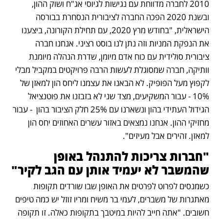
2010 לחברה מדווחת עם נגישות לגיוסי אג"ח ושוק ההון, 
ובשנת 2020 הפכה החברה לציבורית הנסחרת בבורסה 
הישראלית, "בחודש מרץ 2020, עם תחילת הקורונה, ביצענו 
את הנפקת המניות וזה נתן לנו בוסט רציני. אנחנו חברה 
ציבורית סולידית עם כוח אדם מיומן, שדרת הנהלה מיומנת 
וותיקה, חברה שמסוגלת לעשות הרבה פרויקטים במקביל מבלי 
לקפוץ מעל הפופיק. לא הבאנו את עצמנו ליחס הון למאזן של 
10% - עבור המשקיעים, מצד שני לא בזבזנו את פוטנציאל 
הגידול העתידי בהון ונשארנו עם 25% חלק הציבור בהון  - עבור 
מחזיקי ההון. אנחנו נמצאים באזור עשרים האחוזים יחס הון 
למאזן. זהירים אבל מעיזים". 
"חברות צריכות להתנהל באופן 
שהמשבר לא יעמיד אותן עם הגב לקיר"
כשמנסים לפרוט לפרטים את האופן שבו שורדים תקופות 
מאתגרות של משברים, לעמי בר משיח ומריו זוזל יש כמה טיפים 
חשובים. "אתה חייב להיות במיטבך בתקופות כאלה. זו תקופה 