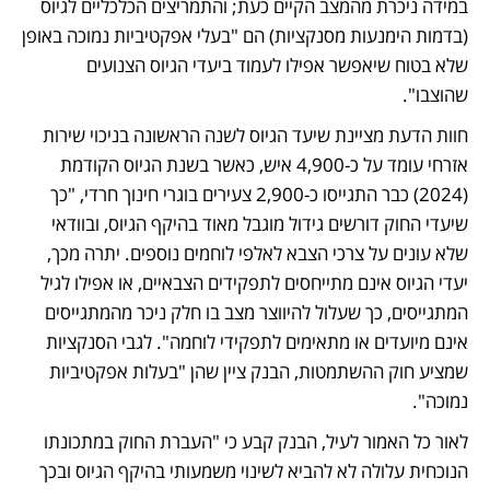
במידה ניכרת מהמצב הקיים כעת; והתמריצים הכלכליים לגיוס 
(בדמות הימנעות מסנקציות) הם "בעלי אפקטיביות נמוכה באופן 
שלא בטוח שיאפשר אפילו לעמוד ביעדי הגיוס הצנועים 
שהוצבו".
חוות הדעת מציינת שיעד הגיוס לשנה הראשונה בניכוי שירות 
אזרחי עומד על כ-4,900 איש, כאשר בשנת הגיוס הקודמת 
(2024) כבר התגייסו כ-2,900 צעירים בוגרי חינוך חרדי, "כך 
שיעדי החוק דורשים גידול מוגבל מאוד בהיקף הגיוס, ובוודאי 
שלא עונים על צרכי הצבא לאלפי לוחמים נוספים. יתרה מכך, 
יעדי הגיוס אינם מתייחסים לתפקידים הצבאיים, או אפילו לגיל 
המתגייסים, כך שעלול להיווצר מצב בו חלק ניכר מהמתגייסים 
אינם מיועדים או מתאימים לתפקידי לוחמה". לגבי הסנקציות 
שמציע חוק ההשתמטות, הבנק ציין שהן "בעלות אפקטיביות 
נמוכה".  
לאור כל האמור לעיל, הבנק קבע כי "העברת החוק במתכונתו 
הנוכחית עלולה לא להביא לשינוי משמעותי בהיקף הגיוס ובכך 