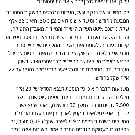
על כן, אנו מוצאים לנכון להביא את התייחסותנו". 
לפי החישוב של בנק ישראל, העלות הכלכלית המשקית המהוונת 
הנובעת מחודש גיוס של איש מילואים (בן כ-30) היא כ-38 אלף 
שקל, מתוכם 80% העלות הישירה והמיידית מאובדן התפוקה, 
והיתר הפגיעה העתידית בגידול הפריון כתוצאה מהפסד ניסיון או 
קידום בעבודה. לעומת זאת, העלות המשקית של חייל סדיר 
חרדי שעוד לא נכנס לשוק העבודה נמוכה מאוד, והגיוס אף יכול 
להביא תועלת משקית אם החייל ישתלב אחרי הצבא בשוק 
העבודה. לכן, התועלת מגיוס כל צעיר חרדי יכולה להגיע עד 22 
אלף שקל בחודש.
משמעות הדבר היא כי כל תוספת לצבא הסדיר של 20 אלף 
חיילי חובה מקרב הגברים החרדים (תוספת גיוס שנתית של 
7,500 גברים חרדים למשך 32 חודשים), באופן שמאפשר 
לחסוך באנשי מילואים, תקטין לאורך זמן את העלות הכלכלית 
המשקית השנתית בלפחות 9 מיליארדי שקל (0.4% תוצר); זה 
במקרה בו תעסוקת הגברים החרדים אחרי השירות אינה גדלה 