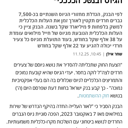
הגיוס ובנטל הכלכלי"
לפי הבנק, הגדלת מחזורי הגיוס השנתיים בכ-7,500
גברים חרדים תקטין לאורך זמן את העלות הכלכלית
למשק בלפחות 9 מיליארד שקל בשנה. הבנק ציין כי
העלות הכלכלית הנובעת מגיוס של חייל מילואים עומדת
על 38 אלף שקל בחודש, בעוד התועלת מגיוס כל צעיר
חרדי יכולה להגיע עד 22 אלף שקל בחודש
שחר אילן
|
10:45, 11.12.25
"הצעת החוק שתכליתה להסדיר את נושא גיוסם של צעירים 
נפתח בכרטיסייה חדשה
חרדים לצה"ל לוקה בחסר. יעדי הגיוס שהיא קובעת נמוכים 
והתמריצים הכלכליים לגיוס שכלולים בה הם בעלי אפקטיביות 
נמוכה" - כך קבע בנק ישראל בחוות דעת שפרסם היום (ה') 
בנושא 
חוק ההשתמטות
.  
הבנק הסביר כי "לאור העלייה החדה בהיקף הנדרש של שירות 
במילואים מאז 7 באוקטובר 2023, הפכה סוגיית גיוס הגברים 
החרדים לנושא ביטחוני עם השלכות מקרו-כלכליות משמעותיות. 