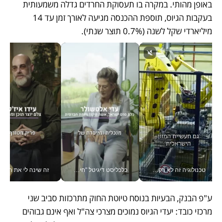
באופן מהותי. במקרה בו תעסוקת החרדים גדלה משמעותית 
בעקבות הגיוס, תוספת ההכנסה מגיעה לאורך זמן עד 14 
מיליארדי שקל לשנה (0.7% תוצר שנתי).
טכנולוגיה זה לא רק בהייטק: גם תעשיית המזון הישראלית מאמצת כלי AI, אוטומציה וניתוח דאטה בזמן אמת
כלכליסט דיגיטל "חינוך הוא המשימה של החיים שלי"_v
זה שינה לי את החיים: 
ע"פ הבנק, הבעיות בנוסח טיוטת החוק מתרכזות סביב שני 
מרכזי כובד: יעדי הגיוס נמוכים מצרכי צה"ל ואף אינם גבוהים 