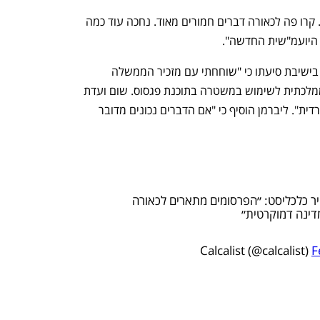
"כמו שאמרתי, לא נותיר את זה בלי מענה. קרו פה לכאורה דברים חמורים מאוד. נחכה עוד כמה 
היועמ"שית החדשה". 
שר האוצר אביגדור ליברמן אמר בצהריים בישיבת סיעתו כי "שוחחתי עם מזכיר הממשלה 
ואדרוש ביום ראשון להקים ועדת חקירה ממלכתית לשימוש במשטרה בתוכנת פגסוס. שום ועדת 
חקירה ממשלתית ולא פנימית ולא בין-משרדית". ליברמן הוסיף כי "אם הדברים נכונים מדובר 
 כלכליסט: ״הפרסומים מתארים לכאורה
דינה דמוקרטית״
F