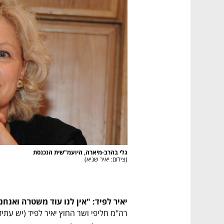
CTech – the
הבית של ההייטק הישראלי
גלי בהרב-מיארה, היועמ"שית הנכנסת

(
צילום: יאיר שגיא
)
יאיר לפיד: "אין לנו עוד משטרה ואנחנ