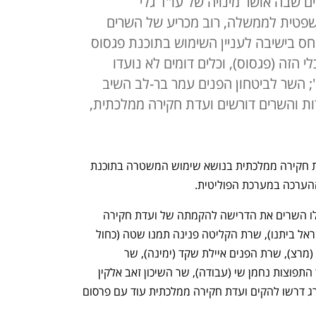
שבה אושר מינויה של עו"ד גלי
פטית לממשלה, רוב מכריע של השרים
ס בישיבה לעניין השימוש בתוכנת פגסוס
י הזה (פגסוס), וכלים דומים לא נועדו
"; השר לביטחון הפנים עמר בר-לב השיב
ות והשרים דורשים ועדת חקירה ממלכתית,
 חקירה ממלכתית בנושא שימוש המשטרה בתוכנת 
 ההערכה במערכת הפוליטית. 
בישיבת הממשלה שנערכה בצהריים העלו השרים את הדרישה להקמתה של ועדת חקירה 
ממלכתית: שר האוצר אביגדור ליברמן (ישראל ביתנו), שרת הקליטה פנינה תמנו שטה (כחול 
לבן), השרה להגנת הסביבה תמר זנדברג (מרצ), שרת הפנים איילת שקד (ימינה), שר 
המשפטים גדעון סער (תקווה חדשה), שר התפוצות נחמן שי (עבודה), שר השיכון זאב אלקין 
(תקווה חדשה) ואחרים. תמנו שטה וזנדברג דרשו להקים ועדת חקירה ממלכתית עוד עם פרסום 