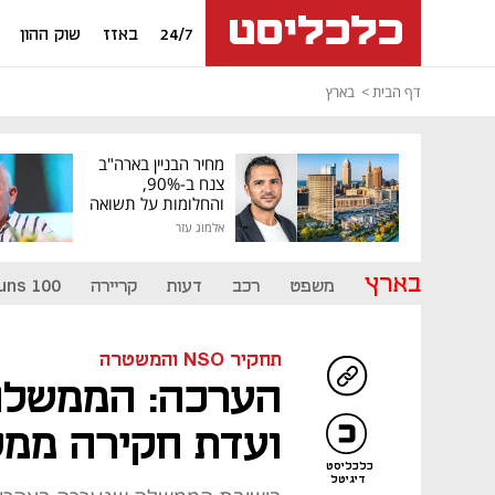
24/7
באזז
שוק ההון
דף הבית
בארץ
מחיר הבניין בארה"ב
צנח ב-90%,
והחלומות על תשואה
גבוהה התנפצו
אלמוג עזר
בארץ
משפט
רכב
דעות
קריירה
uns 100
תחקיר NSO והמשטרה
הערכה: הממשלה
ועדת חקירה ממל
כלכליסט
דיגיטל