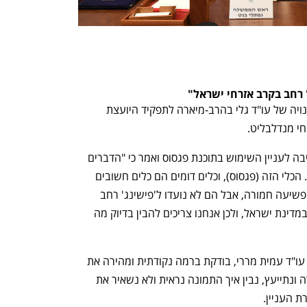
' רחב בקרב אזרחי ישראל"
במקביל הממשלה אישרה פה אחד את מינויה של עו"ד גלי בהרב-מיארה לתפקיד היועצת 
י מנדלבליט.
ראש הממשלה, נפתלי בנט, התייחס בישיבה לעניין השימוש בתוכנת פגסוס ואמר כי "הדברים 
שהתפרסמו, אם הם נכונים, חמורים מאוד. הכלי הזה (פגסוס), וכלים דומים הם כלים חשובים 
מאוד במאבק נגד הטרור וגם במאבק נגד פשיעה חמורה, אבל הם לא נועדו ל'פישינג' רחב 
בקרב אזרחי ישראל או בקרב אנשי ציבור במדינת ישראל, ולכן אנחנו צריכים להבין בדיוק מה 
"כרגע המשנה ליועץ המשפטי לממשלה, עו"ד עמית מררי, בודקת ברמה נקודתית ומהירה את 
הדברים. אני מניח שנשב עם בהרב-מיארה ונתייעץ, נבין איך התמונה נראית ולא נשאיר את 
 העניין. 