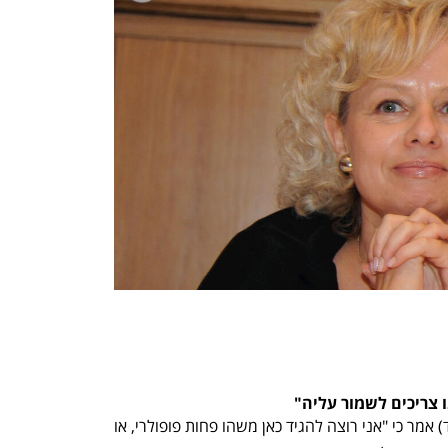
ענף במתח גבוה
מדברים כלכלה, עסקים ומה שב
ו צריכים לשמור עליה"
רה"מ חליפי ושר החוץ יאיר לפיד (יש עתיד) אמר כי "אני רוצה להגיד כאן משהו פחות פופולרי, או 