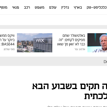
כלכליסט-טק
בארץ
נדל"ן
עולם
משפט
רכב
פנאי
מוסף
באלטשולר שחם
וויקס ממש
מפיקים לקחים: "זה
ביוקר על ר
כבר לא 'וואן מן' שואו
44
של גילעד"
אלמוג עזר
סופי שולמן
מיליון דולר
D
 תקים בשבוע הבא
כתית