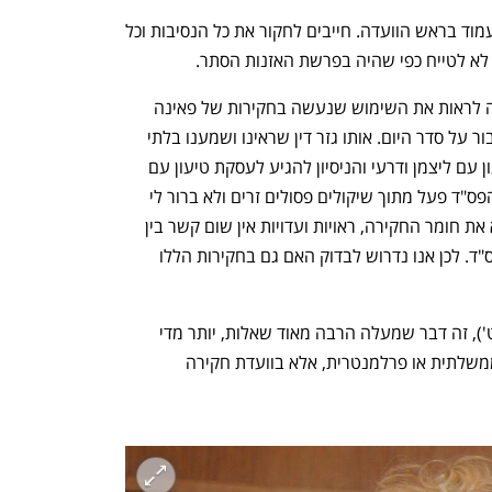
לדבריו, "צריך להביא שופט/ת בדימוס שיעמוד בראש הוועדה. חייבים לחקור את כל הנסיבות וכל 
לא לטייח כפי שהיה בפרשת האזנות הסתר. 
ליברמן הבהיר כי "אני אופיע בוועדה ורוצה לראות את השימוש שנעשה בחקירות של פאינה 
קירשנבאום ודאוד גודובסקי. אי אפשר לעבור על סדר היום. אותו גזר דין שראינו ושמענו בלתי 
מידתי ובלתי סביר, בטח לנוכח עסקת טיעון עם ליצמן ודרעי והניסיון להגיע לעסקת טיעון עם 
נתניהו. להערכתי, אותו שופט שכתב את הפס"ד פעל מתוך שיקולים פסולים זרים ולא ברור לי 
מה המניע ומה המוטיבציה אבל מי שקרא את חומר החקירה, ראויות ועדויות אין שום קשר בין 
העדויות בפרשה של פאינה ודאוד- לבין פס"ד. לכן אנו נדרוש לבדוק האם גם בחקירות הללו 
נפתח בכרטיסייה חדשה
נפתח בכרטיסייה חדשה
"באופן כללי, מה שקראנו היום (ב'כלכליסט'), זה דבר שמעלה הרבה מאוד שאלות, יותר מדי 
שאלות. לא נסתפק בשום ועדה פנימית, ממשלתית או פרלמנטרית, אלא בוועדת חקירה 