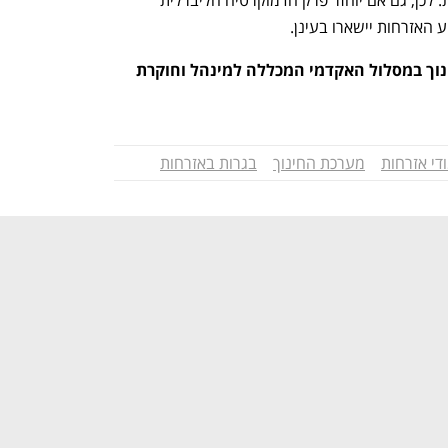
שהוראת מה שנותר הפכה לבלתי אפשרית. לכן, גם אם יוחזר פרק הדמוקרטיה הליברלית 
האזרחות יישארו בעינן. 
 ד״ר עירית הרבון היא ראשת החוג לחינוך במסלול האקדמי המכללה למינהל וחוקרת 
די אזרחות
מערכת החינוך
בגרות באזרחות