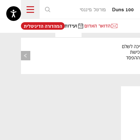
Duns 100
פורטל פיננסי
נפתח בכרטיסייה חדשה
הדואר האדום
ועידות
המהדורה הדיגיטלית
יכה לשלם
כישת
BASE: ההפסד
הרבעוני זינק ל-76