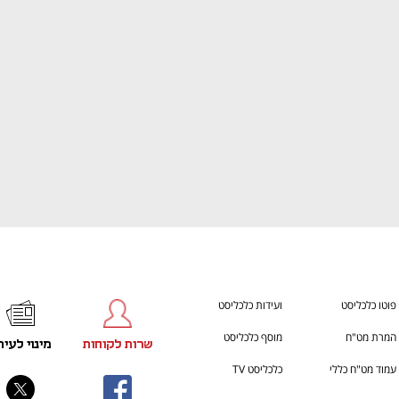
ענף במתח גבוה
מדברים כלכלה, עסקים ומה שב
פוטו כלכליסט
ועידות כלכליסט
המרת מט"ח
מוסף כלכליסט
שרות לקוחות
מינוי לעית
עמוד מט"ח כללי
כלכליסט TV