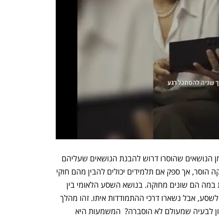
הבלבול לא מסתיים בזאת, כיון שכל אחד מן הנושאים שהוסרו דרוש להבנת הנושאים שעליהם 
התלמידים כן נבחנים. לדוגמא, נושא החוקה הוסר, אך ספק אם תלמידים יכולים להבין מהם חוקי 
היסוד שעליהם הם כן נבחנים מבלי לדעת במה הם שונים מחוקה. בנושא השסע הלאומי בין 
יהודים לערבים הוסרו הגורמים והביטויים לשסע, אבל נשארו דרכי ההתמודדות איתו. זהו מהלך 
חסר היגיון פדגוגי- איך אפשר להציע פתרון לבעיה שמעולם לא הוסברה?  המשמעות היא 