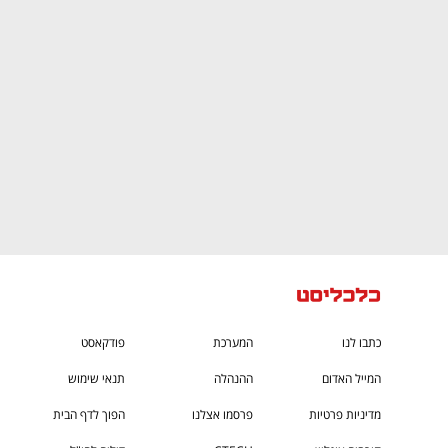
CTech – the
הבית של ההייטק הישראלי
כתבו לנו
המערכת
פודקאסט
המייל האדום
ההנהלה
תנאי שימוש
מדיניות פרטיות
פרסמו אצלנו
הפוך לדף הבית