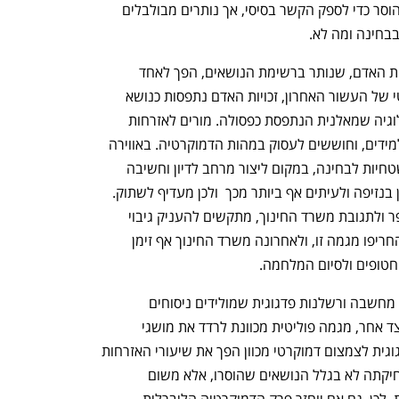
שהמורים נאלצים ללמד גם את החומר שהוסר כדי לספק הקשר בסיסי, אך נותרים מבולבלים 
בחינה ומה לא. 
דווקא נושא הליבה של הדמוקרטיה – זכויות האדם, שנותר ברשימת הנושאים, הפך לאחד 
הקשים להוראה. באקלים החינוכי והפוליטי של העשור האחרון, זכויות האדם נתפסות כנושא 
שנוי במחלוקת המזוהה בעיקר עם אידאולוגיה שמאלנית הנתפסת כפסולה. מורים לאזרחות 
מוצאים עצמם מותקפים על ידי הורים ותלמידים, וחוששים לעסוק במהות הדמוקרטיה. באווירה 
זו, רבים מהם מסתפקים בשינון הגדרות שטחיות לבחינה, במקום ליצור מרחב לדיון וחשיבה 
ביקורתית. מי שמעז לחרוג מהתלם מסתכן בנזיפה ולעיתים אף ביותר מכך  ולכן מעדיף לשתוק. 
גם המנהלים, החוששים למעמד בית הספר ולתגובת משרד החינוך, מתקשים להעניק גיבוי 
למורים. הרפורמה המשפטית והמלחמה החריפו מגמה זו, ולאחרונה משרד החינוך אף זימן 
חטופים ולסיום המלחמה. 
כך התלכדו שני תהליכים: מצד אחד, חוסר מחשבה ורשלנות פדגוגית שמולידים ניסוחים 
קלוקלים ותכנית לימודים בלתי־ישימה; ומצד אחר, מגמה פוליטית מכוונת לרדד את מושגי 
הדמוקרטיה. המפגש הזה בין רשלנות פדגוגית לצמצום דמוקרטי מכוון הפך את שיעורי האזרחות 
מזירה של חינוך לדמוקרטיה לזירה של שחיקתה לא בגלל הנושאים שהוסרו, אלא משום 