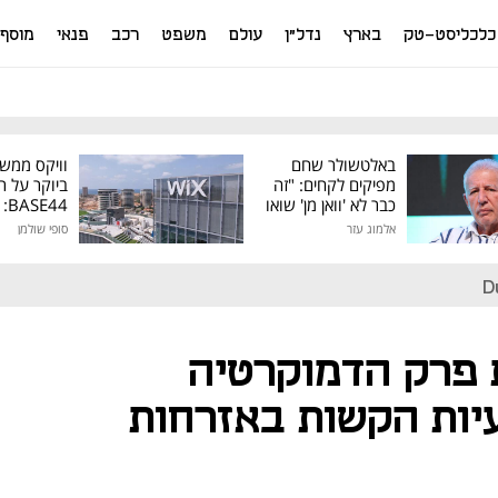
כלכליסט-טק
בארץ
נדל"ן
עולם
משפט
רכב
פנאי
מוסף
באלטשולר שחם
וויקס ממש
מפיקים לקחים: "זה
ביוקר על ר
כבר לא 'וואן מן' שואו
44
של גילעד"
אלמוג עזר
סופי שולמן
מיליון דולר
D
ת פרק הדמוקרטיה
יות הקשות באזרחות