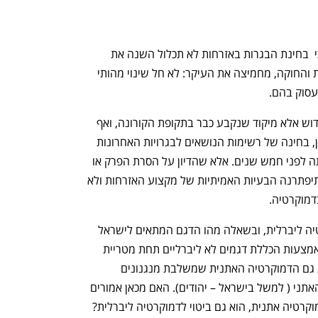
הסערה סביב קביעתו של משרד החינוך כי  בחינת הבגרות באזרחות לא תכלול השנה את 
החומר על עקרונות הדמוקרטיה הליברלית והחוקה, מחמיצה את העיקר: לא חל שינוי מהותי 
עסוק בהם. 
מנכ"ל המשרד מיהר להבהיר שאין כאן חידוש אלא מיקוד שנקבע כבר בתקופת הקורונה, ואף 
הודיע שהפרק יחזור לבחינת הבגרות. ואכן, בחינה של רשימות הנושאים לבגרויות האחרונות 
מגלה כי הרשימה הנוכחית זהה לזו שהייתה לפני חמש שנים. אלא שהדיון על הסרת הפרק או 
החזרתו יוצר מצג שווא: גם אם יחזור, לא תיפתרנה הבעיות האמיתיות של מקצוע האזרחות ולא 
דמוקרטיה. 
הפרק שהוסר ועוסק בתפיסות של דמוקרטיה ליברלית, ובשאלה מהו הדגם המתאים לישראל 
לוקה בהגדרות מושגים שגויות ומטעות באמצעות הכללת דגמים לא ליברליים תחת מטריית 
הדמוקרטיה הליברלית. במסגרת זו מוצגת גם הדמוקרטיה האתנית שמשלבת מנגנונים 
דמוקרטיים עם עליונות של קבוצת הרוב האתני ( למשל בישראל – יהודים). האם מכאן אמורים 
רטיה אתנית, הוא גם ביטוי לדמוקרטיה ליברלית? 