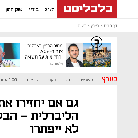
24/7
באזז
שוק ההון
דף הבית
בארץ
דעות
מחיר הבניין בארה"ב
צנח ב-90%,
כלכליסט
דיגיטל
והחלומות על תשואה
גבוהה התנפצו
אלמוג עזר
בארץ
משפט
רכב
דעות
קריירה
uns 100
גם אם יחזירו א
הליברלית - הבע
לא ייפתרו