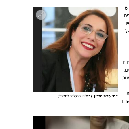
התוצאה של הסיווגים המטעים היא טשטוש 
הגבולות בין דמוקרטיה ליברלית לבין מודלים 
לא־ליברליים  והעברת  מסר לתלמידים לפיו 
עליונות אתנית יכולה להיות עוד "גרסה" של 
במקום להציג באופן 
ההגדרות השגויות משטיחות את הדיון על 
הדמוקרטיה בישראל וממסגרות את הוויכוחים 
כעניין של "טעמים שונים". ניסוחים מוטעים, 
היוצרים עיוות דמוקרטי, מופיעים גם בבחינות 
דוגמא בשנת 2022 הוצג ארגון 
"בצלמו", הרודף ארגוני זכויות אדם ומוסדות 
ד"ר עירית הרבון 
(
 צילום: המכללה למינהל
)
תרבות שלא התיישרו לימין, כארגון זכויות אדם 