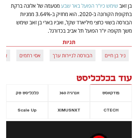
בן זאב 
שימש כיו"ר הפועל באר שבע
 מטעמה של אלונה ברקת 
בתקופת הקורונה ב-2020. הוא מחזיק ב-3.64% ממניות 
הבורסה בשווי כחצי מיליארד שקל, ואביו בארי בן זאב שימש 
משך תקופה יו"ר הפועל תל אביב בכדורגל. 
תגיות
ניר בן חיים
הבורסה לניירות ערך
אסי רחמים
איתי
עוד בכלכליסט
פודקאסט
אנרגיה 360
כלכליסט טק
Scale Up
XIMUSNXT
CTECH
יסייה חדשה
נפתח בכרטיסייה חדשה