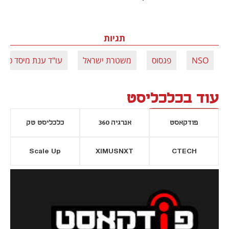
תגיות
NSO
פגסוס
משטרת ישראל
עו"ד ענת מיסד כנען
עוד בכלכליסט
פודקאסט
אנרגיה 360
כלכליסט טק
Scale Up
XIMUSNXT
CTECH
יסייה חדשה
נפתח בכרטיסייה חדשה