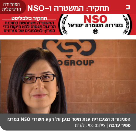
המהדורה
תחקיר: המשטרה ו-NSO
הדיגיטלית
הסניגורית הציבורית ענת מיסד כנען על רקע משרדי NSO במרכז
ספיר ערבה
| צילום: גטי , לע"מ