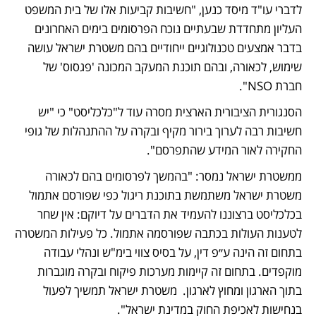
לדברי עו"ד מיסד כנען, "חשיבות קביעות אלו של בית המשפט 
העליון מתחדדת שבעתיים נוכח הפרסומים בימים האחרונים 
בדבר אמצעים טכנולוגיים ייחודיים בהם משטרת ישראל עושה 
שימוש, לכאורה, ובהם תוכנת המעקב המכונה 'פגסוס' של 
חברת NSO". 
הסנגורית הציבורית הארצית מסרה עוד ל"כלכליסט" כי "יש 
חשיבות רבה לערוך בירור מקיף ובקרה על ההתנהלות של גופי 
החקירה לאור המידע שהתפרסם". 
ממשטרת ישראל נמסר: "בהמשך לפרסומים בהם לכאורה 
משטרת ישראל משתמשת בתוכנת ריגול כפי שפורסם אתמול 
בכלכליסט ברצוננו להעמיד את הדברים על דיוקם: אין שחר 
לטענות העולות בכתבה שפורסמה אתמול. כל פעילות המשטרה 
בתחום זה הינה ע״פ דין, על בסיס צווי בימ"ש ונהלי עבודה 
מוקפדים. בתחום זה קיימות מערכות פיקוח ובקרה מוגברות 
בתוך הארגון ומחוץ לארגון.  משטרת ישראל תמשיך לפעול 
בנחישות לאכיפת החוק במדינת ישראל".