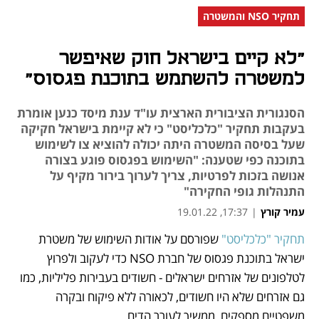
תחקיר NSO והמשטרה
"לא קיים בישראל חוק שאיפשר
למשטרה להשתמש בתוכנת פגסוס"
הסנגורית הציבורית הארצית עו"ד ענת מיסד כנען אומרת
בעקבות תחקיר "כלכליסט" כי לא קיימת בישראל חקיקה
שעל בסיסה המשטרה היתה יכולה להוציא צו לשימוש
בתוכנה כפי שטענה: "השימוש בפגסוס פוגע בצורה
אנושה בזכות לפרטיות, צריך לערוך בירור מקיף על
התנהלות גופי החקירה"
עמיר קורץ
|
17:37, 19.01.22
תחקיר "כלכליסט"
 שפורסם על אודות השימוש של משטרת 
נפתח בכרטיסייה חדשה
נפתח בכרטיסייה חדשה
נפתח בכרטיסייה חדשה
נפתח בכרטיסייה חדשה
נפתח בכרטיסייה חדשה
ישראל בתוכנת פגסוס של חברת NSO כדי לעקוב ולפרוץ 
לטלפונים של אזרחים ישראלים - חשודים בעבירות פליליות, כמו 
גם אזרחים שלא היו חשודים, לכאורה ללא פיקוח ובקרה 
משפטיים מספקים, ממשיך לעורר הדים.