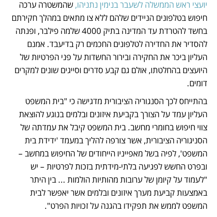
יועצי ראש הממשלה לשעבר בנימין נתניהו, 
שהמשטרה ערכה 
חיפוש בטלפונים הניידים שלהם ללא צו מתאים במהלך חקירתם 
בחשד להטרדת עד המדינה בתיק 4000 שלמה פילבר, ופנתה 
להסדיר את החדירה לטלפונים החכמים רק בדיעבד. אמנם 
העליון ביכר את החקירה ובירור החשדות על פני הפרטיות של 
היועצים בהחלטתו, אולם גם קבע סדרים וסייגים שונים למקרים 
דומים. 
בהתייחס לכך הסנגוריה הציבורית מדגישה כי "בית המשפט 
העליון עמד על הצורך בקביעת איזונים ובלמים בנוגע להוצאת 
צווי חיפוש בחומרי מחשב. בית המשפט קיבל את עמדתה של 
הסניגוריה הציבורית, אשר צורפה להליך במעמד 'ידידת בית 
המשפט', לפיה בשל מאפייניו הייחודים של החיפוש במחשב – 
ובפרט החשש לפגיעה בלתי-מידתית בזכות לפרטיות – יש 
"לעמוד על קיומן של ערובות מהותיות הולמות ... בין היתר 
באמצעות קביעת מערך איזונים ובלמים אשר יאפשר לבית 
המשפט לממש את תפקידו בהגנה על זכויות הפרט".