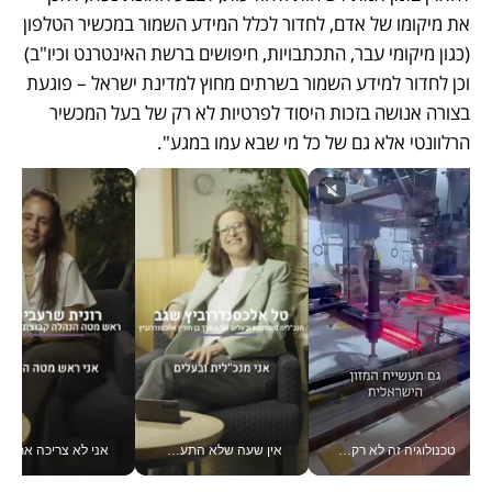
את מיקומו של אדם, לחדור לכלל המידע השמור במכשיר הטלפון 
(כגון מיקומי עבר, התכתבויות, חיפושים ברשת האינטרנט וכיו"ב) 
וכן לחדור למידע השמור בשרתים מחוץ למדינת ישראל – פוגעת 
בצורה אנושה בזכות היסוד לפרטיות לא רק של בעל המכשיר 
הרלוונטי אלא גם של כל מי שבא עמו במגע".
טכנולוגיה זה לא רק בהייטק: גם תעשיית המזון הישראלית מאמצת כלי AI, אוטומציה וניתוח דאטה בזמן אמת
אין שעה שלא התעסקתי במשבר - טל אלכסנדרוביץ’ שגב מנהלת משברים תקשורתיים מכל מקום עם ה- Galaxy Z Fold8 Ultra שלה_v
אני לא צריכה את המשרד: