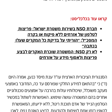
קראו עוד בכלכליסט:
חברת NSO בשירות משטרת ישראל: פריצות 
לטלפון של אזרחים ללא פיקוח או בקרה
המפכ״ל: ״הוריתי על בדיקת כל המקרים שעלו 
בכתבה״
לא רק NSO: המשטרה שוכרת האקרים לבצע 
פריצות ולאסוף מידע על אזרחים
הסנגורית הציבורית הארצית עו"ד ענת מיסד כנען, אמרה היום 
(ד') כי "בהתאם למידע החלקי שפורסם עד כה, המדובר באמצעי 
מעקב משוכלל, שיכולותיו עולות בהרבה על אמצעים טכנולוגיים 
אחרים בהם המשטרה עושה שימוש. האפשרות לשתול במכשיר 
הטלפון הנייד של אדם תוכנת ריגול, ללא ידיעתו, המאפשרת 
להאזין בזמן אמת לשיחות ולהודעות, לבצע האזנת נפח, לאכן 