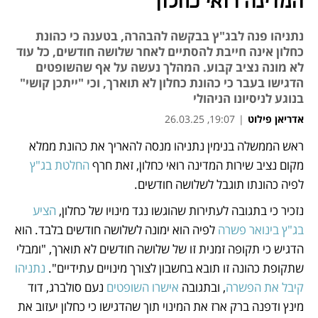
המדינה רואי כחלון
נתניהו פנה לבג"ץ בבקשה להבהרה, בטענה כי כהונת
כחלון אינה חייבת להסתיים לאחר שלושה חודשים, כל עוד
לא מונה נציב קבוע. המהלך נעשה על אף שהשופטים
הדגישו בעבר כי כהונת כחלון לא תוארך, וכי "ייתכן קושי"
בנוגע לניסיונו הניהולי
אדריאן פילוט
|
19:07, 26.03.25
ראש הממשלה בנימין נתניהו מנסה להאריך את כהונת ממלא 
נפתח בכרטיסייה חדשה
נפתח בכרטיסייה חדשה
נפתח בכרטיסייה חדשה
נפתח בכרטיסייה חדשה
נפתח בכרטיסייה חדשה
נפתח בכרטיסייה חדשה
נפתח בכרטיסייה חדשה
מקום נציב שירות המדינה רואי כחלון, זאת חרף 
החלטת בג"ץ
לפיה כהונתו תוגבל לשלושה חודשים.
נזכיר כי בתגובה לעתירות שהוגשו נגד מינויו של כחלון, 
הציע 
בג"ץ בינואר פשרה
 לפיה הוא ימונה לשלושה חודשים בלבד. הוא 
הדגיש כי תקופה זמנית זו של שלושה חודשים לא תוארך, "ומבלי 
שתקופת כהונה זו תובא בחשבון לצורך מינויים עתידיים". 
נתניהו 
קיבל את הפשרה
, ובתגובה 
אישרו השופטים
 נעם סולברג, דוד 
מינץ ודפנה ברק ארז את המינוי תוך שהדגישו כי כחלון יעזוב את 