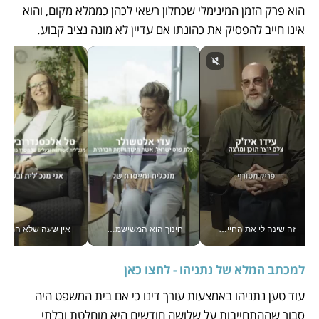
הוא פרק הזמן המינימלי שכחלון רשאי לכהן כממלא מקום, והוא 
אינו חייב להפסיק את כהונתו אם עדיין לא מונה נציב קבוע.
זה שינה לי את החיים: איך עידו איז'ק הופך את הסמארטפון לכלי צילום מקצועי_v
חינוך הוא המשישמה של החיים שלי - V
אין שעה שלא התעסקתי במשבר - טל אלכסנדרוביץ’ שגב מנהלת משברים
למכתב המלא של נתניהו - לחצו כאן
עוד טען נתניהו באמצעות עורך דינו כי אם בית המשפט היה 
סבור שההתחייבות על שלושה חודשים היא מוחלטת ובלתי 