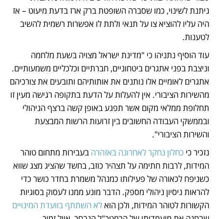
ניתנת לשינוי, כמו שסברה השופטת ברק ארז בדעת מיעוט – אז 
היה עליו להוציא צו על תנאי ולתת לו אפשרות רשמית להשיב 
לטענות.
עוד הוסיף נתניהו כי "מדינת ישראל מצויה בשעת מלחמה 
וניצבת בפני אתגרים ביטחוניים, חברתיים וכלכליים משמעותיים. 
אתגרים לאומיים אלו נותנים את אותותיהם ותובעים את צורכיהם 
מהשירות הציבורי. אין להעלות על הדעת בתקופה רגישה מעין זו 
תחלופת ממלאי מקום אשר תפגע באופן קשה ברצף הניהולי 
ובממשקי העבודה החשובים בין זרועות הרשות המבצעת 
והשירות הציבורי".
נזכיר כי 
כחלון נחקר לאחרונה באזהרה
 בעבירות מתחום טוהר 
המידות, לרבות חתימה על תצהיר כוזב, בחשד שהציג מצג שווא 
כשניפח לכאורה של פעילותו כמנהל משמרת בחדר כושר כדי 
להראות ניסיון ניהולי מספק. הדבר מונע ממנו לעסוק בסוגיות 
הקשורות לטוהר המידות, ולכן הוא 
לא השתתף בוועדת המינויים
שבחנה את מועמדותו של הרמטכ"ל הנבחר, אייל זמיר. 