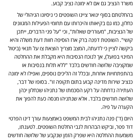
משרד הנציב גם אם לא ימונה נציב קבוע.
בהחלטתם בסוף ינואר ציינו השופטים כי ניסיונו הניהולי של 
כחלון, כמו גם בקיאותו והיכרותו עם תחומי הפעילות המגוונים 
של הנציבות, "מעוררים שאלות", וכי "על פני הדברים, ייתכן 
קושי". השופטת דפנה ברק ארז הוסיפה חוות דעת משלה והיא 
ביקשה לציין כי לדעתה, המצב מצריך הוצאת צו על תנאי (ביטול 
המינוי בפועל), אך לנוכח הנסיבות היא מקבלת את ההחלטה 
שמקציבה שלושה חודשים בלבד "ללא תלות בנסיבות או 
בהתפתחויות אחרות, ובכלל זה הליכים נוספים, ואפילו לא ימונה 
כנציב שירות מדינה קבוע בתום תקופה זו". בסופו של דבר, 
העתירה נדחתה על רקע הסכמתו של נתניהו שכחלון יכהן 
שלושה חודשים בלבד. אלא שנתניהו מנסה כעת להפוך את 
הקערה על פיה. 
היום (ד') פנה נתניהו לבית המשפט באמצעות עורך דינו הפרטי 
דוד פטר, וביקש הבהרות לגבי החלטת השופטים. לטענתו, 
משמעות ההחלטה היא שפרק הזמן שנקבע של שלושה חודשים 