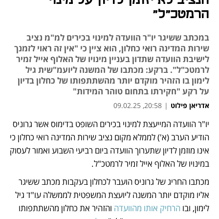
הנציב לא יזומן לדיון על מינוי
הרמטכ"ל"
במכתב ששיגר יו"ר הוועדה למינוי בכירים למ"מ נציב
שירות המדינה רואי כחלון, הוא ציין כי "אין זה ראוי לזמנך
לישיבת הוועדה שתדון בעניין מינויו של האלוף אייל זמיר
לרמטכ"ל". ברקע: מכתבו של המשנה ליועמ"שית גיל
לימון בו הזהיר מוקדם יותר מהשתתפותו של כחלון בדיון
על רקע "חקירתו בתחום טוהר המידות"
אדריאן פילוט
|
20:58, 09.02.25
יו"ר הוועדה המייעצת למינוי בכירים השופט בדימוס אשר גרוניס 
נפתח בכרטיסייה חדשה
נפתח בכרטיסייה חדשה
נפתח בכרטיסייה חדשה
נפתח בכרטיסייה חדשה
נפתח בכרטיסייה חדשה
הודיע הערב (א') לממלא מקום נציב שירות המדינה רואי כחלון כי 
אינו מוזמן לדיון שתערוך הוועדה ביום רביעי השבוע ואמור לעסוק 
במינויו של האלוף אייל זמיר לרמטכ"ל. 
מכתבו החריג של גרוניס הועבר לכחלון בעקבות מכתב ששיגר 
אליו מוקדם יותר המשנה ליועצת המשפטית לממשלה עו"ד גיל 
לימון, ובו 
הרחיק אותו מהוועדה
 והזהיר את כחלון מהשתתפותו 