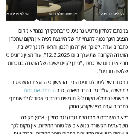
כלכליסט דיגיטל "חינוך הוא המשימה של החיים שלי"_v
אין שעה שלא התעסקתי במשבר - טל אלכסנדרוביץ’ שגב מנהלת משברים תקשורתיים מכל מקום עם ה- Galaxy Z Fold8 Ultra שלה_v
אני לא צריכה את המשרד:
במכתבו לכחלון מדגיש גרוניס, כי "בתפקידך כממלא מקום 
הנציב הינך כפוף להנחייתה של היועצת לפיה אין מקום שתכהן 
כחבר בוועדה. לפיכך, אין זה מן הנכון והראוי לזמנך לישיבת 
הוועדה הקרובה שתיערך ביום 12.2.2025". עוד מציין גרוניס כי 
חרף אי זימונו של כחלון, "ניתן לקיים ישיבה של הוועדה בנוכחות 
שלושה חברים".
במכתבו של לימון לגרוניס הזכיר הראשון כי היועצת המשפטית 
לממשלה, עו"ד גלי בהרב מיארה, כבר 
הנחתה את כחלון 
שמשמש כממלא מקום ל-3 חודשים בלבד כי אסור לו להשתתף 
כחבר בוועדה כפי שקובע החוק.
"לאור העובדה שמתנהלת נגדו (נגד כחלון - א"פ) חקירה 
משמעתית הקשורה בנושאים של טוהר המידות, אין מקום לכך 
שיעסוק בנושאים הקשורים בתחום טוהר המידות, ובכלל זאת, 