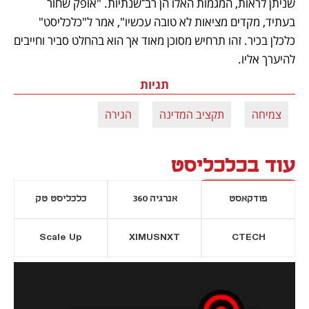
שניתן לראות, המגמות האלו הן רב־שנתיות. "אופק שחור 
בעתיד, מקדים מציאות לא טובה עכשיו", אמר ל"כלכליסט" 
כלכלן בכיר. זהו תרחיש מסוכן מאוד אך הוא בהחלט סביר וחייבים 
להיערך אליו. 
תגיות
צמיחה
תקציב המדינה
הגירה
עוד בכלכליסט
פודקאסט
אנרגיה 360
כלכליסט טק
Scale Up
XIMUSNXT
CTECH
יסייה חדשה
נפתח בכרטיסייה חדשה