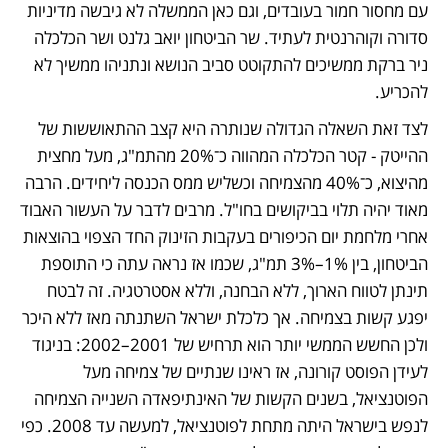
עם מחסור חמור בעובדים, וגם כאן הממשלה לא גיבשה מדיניות 
סדורה וקוהרנטית לעתיד. שר הביטחון יואב גלנט ושר הכלכלה 
ניר ברקת ממשיכים להתקוטט סביב הנושא ונתניהו ממשיך לא 
להכריע. 
לצד זאת השאלה הגדולה שנותרה היא קצב ההתאוששות של 
ההייטק - קטר הכלכלה המהווה כ־20% מהתמ"ג, מעל מחצית 
מהיצוא, כ־40% מהצמיחה וכשליש ממס הכנסה ליחידים. הרבה 
מאוד יהיה תלוי בביקושים בחו"ל. מרבים לדבר על העשור האבוד 
אחרי מלחמת יום הכיפורים בעקבות הזינוק החד הצפוי בהוצאות 
הביטחון, בין 1%–3% תמ"ג, שכמו אז נראה עתה כי התוספת 
תינתן לטווח הארוך, ללא הבחנה, וללא אסטרטגיה. זה לבטח 
יפגע קשות בצמיחה. אך כלכלת ישראל השתנתה מאז ללא היכר 
ולכן החשש הממשי יותר הוא תרחיש של 2001–2002: בניגוד 
לעידן הפוסט קורונה, אז ראינו שנתיים של צמיחה מעל 
הפוטנציאל, בשנים הקשות של האינתיפאדה השנייה הצמיחה 
לנפש בישראל היתה מתחת לפוטנציאל, למעשה עד 2008. כפי 