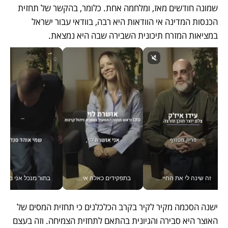
שמונה חודשים מאז, ומלחמה אחת. כלומר, בהקשר של תחזית 
הכנסות המדינה אי הוודאות היא רבה, בוודאי עבור ישראל 
במציאות המזרח תיכונית השבירה שבה היא נמצאת. 
זה שינה לי את החיים: איך עידו איז'ק הופך את הסמארטפון לכלי צילום מקצועי_v
בתפקידים כאלה אי אפשר לחכות: אושרת לוי מניעה השקעות ענק מהטלפון_v
בתור מנכל אני מקבל מאות הח
ישנה הסכמה מקיר לקיר בקרב הכלכלנים כי תחזית המסים של 
האוצר היא סבירה והגיונית בהתאם לתחזית הצמיחה. וזה בעצם 