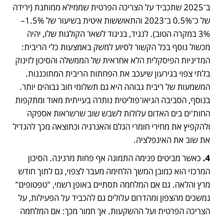
ב־2025 שתכביד על הצריכה הפרטית שממילא ממותנת (ירידה 
של כ־0.5% ב־2023 והתאוששות איטית בשיעור של 1.5%–
3% במקרה הטוב). לנגיד, בניגוד לשאר הקולגות שלו, יהיה 
מכשול נוסף בכל הקשור לסיוע למשק באמצעות כלי הריבית: 
המדיניות הפיסקלית הלא אחראית של הממשלה והסיכון לזינוק 
בלתי צפוי בגירעון שיעכב את הפחתות הריבית המתוכננות. 
המשמעות של ריבית גבוהה היא גם תשלומי חוב גבוהים יותר. 
בנוסף, הסביבה הגיאו־פוליטית נותרה בעייתית מאוד ומתקפות 
החות'ים בים האדום עלולות לשבש שוב שרשראות אספקה 
ולהקפיץ את מחירי חומרי הגלם והאנרגיה וכתוצאה מכך להגדיל 
את שוב את האינפלציה. 
4.
 כאשר מביטים פנימה התמונה אף פחות מרנינה. הסיכון 
המרכזי הוא כמובן המשך הלחימה מעבר לצפוי, גם לתוך חודש 
מרץ והלאה. גם אם המלחמה תסתיים באופן רשמי, "טפטופים" 
נמשכים מהצפון ומהדרום עלולים גם להכביד על הפעילות, על 
הצריכה הפרטית ועל ההשקעות. אך חמור מכך: אם המלחמה 