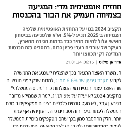
תחזית אופטימית מדי: הפגיעה
בצמיחה תעמיק את הבור בהכנסות
תקציב 2024 בנוי על התחזית האופטימית שלפיה
הצמיחה ב־2025 תגיע ל-5%. אלא שלפגיעה בביטחון
האישי עלול להיות מחיר כבד בדמות הגירה מהארץ,
בעיקר של עובדים בעלי פריון גבוה. בתסריט כזה הכנסות
המדינה רק יתכווצו יותר
אדריאן פילוט
|
06:15, 21.01.24
1. 
משרד האוצר התגאה בכך שהצליח לשכנע את הממשלה 
נפתח בכרטיסייה חדשה
נפתח בכרטיסייה חדשה
נפתח בכרטיסייה חדשה
נפתח בכרטיסייה חדשה
נפתח בכרטיסייה חדשה
לקבוע 
תקרת גירעון של 6.6% תמ"ג
, למרות שרק לפני חודשיים 
שר האוצר עצמו הבטיח מול המצלמות כי ה"מינוס הממשלתי" 
בתקציב 2024 לא יעלה על 5% תמ"ג. למרות שממילא מדובר 
בגירעון עתק, לא מעט גורמים כלכליים רציניים מפקפקים ביכולת 
הממשלה לעמוד ביעד הזה וסבורים כי הגירעון יהיה אף עמוק 
יותר. חלק מההסבר טמון בכך שהם מפקפקים ביכולת הממשלה 
לעמוד בהתחייבויות שלה בנוגע לצד ההוצאה. החשדנות הזו 