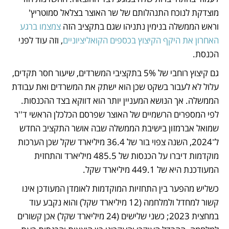
מוצדקת לנוכח התנהלותם של שר האוצר בצלאל סמוטריץ' 
וראש הממשלה בנימין נתניהו שגם בתקציב הזה 
צמצמו ברגע 
האחרון את היקף הקיצוץ בכספים הקואליציוניים
, וזה עוד לפני 
הכנסת. 
גם קיצוץ רוחבי של 5% בתקציבי המשרדים, שיעור חסר תקדים, 
עלול לא לעבור בשקט שכן הוא ישתק את המשרדים ואת עבודת 
הממשלה. אך הנושא המעניין יותר הוא דווקא בצד ההכנסות. 
לפי המספרים הרשמיים של האוצר שפרסם הכלכלן הראשי ד''ר 
שמואל אברמזון בישיבת הממשלה שבה אושר התקציב החדש 
ל־2024, השנה צפוי בור של 36.4 מיליארד שקל שכן הערכות 
מוקדמות דיברו על הכנסות של 485.5 מיליארד והתחזית 
המעודכנת היא של 449.1 מיליארד שקל. 
כשליש מהפער בין התחזיות המוקדמות לאומדן המעודכן אינו 
קשור למחדל ולמלחמה (12 מיליארד שקל) והוא נקבע עוד 
במחצית 2023; כשני שלישים (24 מיליארד שקל) אכן קשורים 