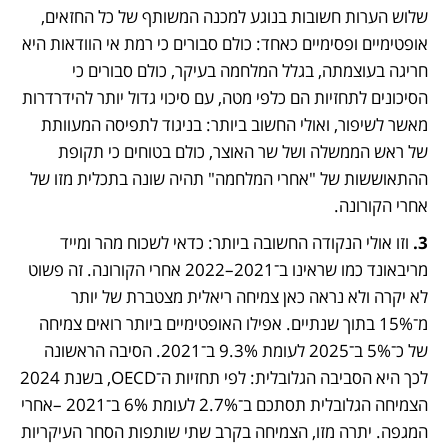
שלוש הערות חשובות בנוגע למכנה המשותף של כל החזאים, 
אופטימיים ופסימיים כאחד: כולם סבורים כי רמת אי הוודאות היא 
חריגה בעוצמתה, בגלל המלחמה בעיקר, כולם סבורים כי 
הסיכונים לתחזיות הם כלפי מטה, עם סיכוי גדול יותר להידרדרות 
מאשר לשיפור, ואולי החשוב ביותר: בניגוד לתפיסה המעוותת 
של ראש הממשלה ושל שר האוצר, כולם בטוחים כי תקופת 
ההתאוששות של "אחרי המלחמה" תהיה שונה בתכלית מזו של 
אחרי הקורונה.   
3. 
וזו אולי הנקודה החשובה ביותר: כדאי לשכוח מהר ומייד 
מריבאונד כמו שראינו ב־2021–2022 אחרי הקורונה. זה פשוט 
לא יקרה ולא נראה כאן צמיחה ריאלית מצטברת של יותר 
מ־15% בתוך שנתיים. אפילו האופטימיים ביותר רואים צמיחה 
של כ־5% ב־2025 לעומת 9.3% ב־2021. הסיבה הראשונה 
לכך היא הסביבה הגלובלית: לפי תחזיות ה־OECD, בשנת 2024 
הצמיחה הגלובלית תסתכם ב־2.7% לעומת 6% ב־2021 –אחרי 
המגפה. יתרה מזו, הצמיחה בקרב שתי שותפות הסחר העיקריות 