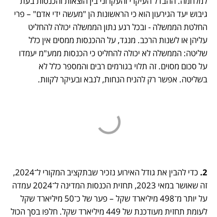
למלחמה. ההבדל העיקרי והעקרוני בין הוצאות והכנסות בעת 
גיבוש יעד הגירעון הוא כי הראשונות הן "מעשה ידי אדם" – פרי 
החלטת הממשלה - ובכל רגע נתון הממשלה יכולה להחליט 
עליהן או לשנות הרכב. מנגד, על ההכנסות ממסים אין כלל 
שליטה: הממשלה לא יכולה להחליט כי הכנסות ממע"מ יעמדו 
על סכום מסוים. זה תלוי בגורמים רבים והמספר כלל לא 
בשליטה. אפשר רק להניח הנחות, לנבא ובעיקר לקוות. 
2. 
כדי להבין את גודל האירוע נזכיר שבתקציב המקורי ל־2024, 
זה שאושר במאי 2023, תחזית הכנסות המדינה ל־2024 עמדה 
על יותר מ־498 מיליארד שקל – פער של כ־50 מיליארד שקל 
לעומת תחזית מעודכנת של 449 מיליארד שקל. חלפו בסך הכול 