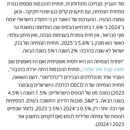
סוד העניין: מבחינה מתודולוגית, תחזית ההכנסות ממסים נגזרת 
מתחזית הצמיחה, עם תיקונים קלים כגון שינויי חקיקה - וכאן 
טמונה הבעיה. ההערכות של האוצר הן כי התמ"ג הישראלי יצמח 
ב־2024 ב־1.6% בתרחיש הבסיס שבו המלחמה נמשכת עד 
סוף פברואר, אין חזית צפונית בעצימות גובהה, ואין מיתון עולמי; 
כאשר הוא מזנק ב־5.6% ב־2025. תחזית הצמיחה של בנק 
ישראל לא שונה בהרבה: 2% השנה ו־5% בשנה הבאה. 
"תחזית הצמיחה הזו היא יחסית אופטימית ואם היו מאמצים שם 
משהו קצת יותר שמרני
, תחזית ההכנסות היתה יורדת בהרבה", 
הסביר אחד מהכלכלנים הבכירים ל"כלכליסט". לשם השוואה, 
תחזית הצמיחה של ה־OECD לכלכלה הישראלית
 (נובמבר 
2023) נמוכה מזו של הגופים הישראליים: 1.5% השנה ו־4.5% 
בשנה הבאה. ב־S&P, סוכנות הדירוג החשובה בעולם, הפסימיות 
אף רבה יותר: רק 0.5% ב־2024 ו־5% ב־2025, כלומר שנתיים 
רצופות של צמיחה שלילית לנפש (אם לוקחים בחשבון את 
2023 ו־2024). 