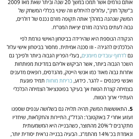
אותם גורמים אשר תמכו במשך 20 שנה וביתר שאת מאז 2009 
ב"שקל חזק", עלולים להיחלש וזה שינוי בכללי המשחק של 
המשק שנהנה במהלך אותה תקופה מזרם נכנס של דולרים, 
גבוה לעתים בהרבה מזרם יציאת המט"ח. 
הנקודה הנוספת היא שהירידה בביטחון האישי גורמת לפי 
הכלכלנים להגירה - וזו סכנה אמיתית. מחסור בביטחון אישי עלול 
גם 
לדחוף עובדים מיומנים
, בעלי הפריון הגבוה ביותר ולפיכך גם 
השכר הגבוה ביותר, אשר הביקוש אליהם במדינות מפותחות 
אחרות גבוה מאוד כמו אנשי הייטק, מהנדסים, רופאים מדענים 
ואנשי פיננסים – להגר. כידוע, 
בריחת מוחות
 תמיד פוגעת 
בצמיחה קצרת הטווח אך בעיקר בפוטנציאל הצמיחה הכלכלי 
העתידי ארוך הטווח.
5. 
התאוששות המשק תהיה תלויה גם בשלושה ענפים שספגו 
זעזוע אחרי 7 באוקטובר: הנדל"ן, התיירות והחקלאות, שיחדיו 
מתקרבים ל־20% מהתוצר, כשהבנייה היא המשמעותית 
ונאמדת בכ־14% מהתמ"ג. הבעיה בבנייה נראית יסודית יותר, 