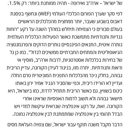
של ישראל – ארה"ב ואירופה - תהיה ממותנת ביותר: רק 1.5%. 
לפי סקר שערך הפורום הכלכלי העולמי (WEF) ונחשף בפסגת 
דאבוס בשבוע שעבר, יותר ממחצית מהכלכלנים הראשיים 
בעולם סבורים כי הצמיחה תיחלש במהלך השנה על רקע "רוחות 
נגדיות ותנודתיות מתמשכת כאשר הפעילות הכלכלית העולמית 
נותרה איטית, התנאים הפיננסיים נותרים הדוקים והפרגמנטציה 
הגיאופוליטית והמתחים החברתיים ממשיכים לגדול". כמו כן גל 
של בחירות בכלכלות אסטרטגיות, לרבות ארה"ב, מוסיף אי 
ודאות ותנודתיות. יתרה מזו, בניגוד לעידן הקורונה, עדיין הריבית 
גבוהה, בחלק ניכר מהכלכלות התפנית המוניטרית טרם החלה 
ועדיין לא הורידו ריבית, וכפי שהסביר הנגיד אמיר ירון באותו 
כינוס בשוויץ, גם כאשר הריבית תתחיל לרדת, כמו בישראל, היא 
תישאר גבוהה ולא תשוב לרמות האפסיות שראינו אחרי 
הקורונה. זאת, על רקע אינפלציה שנראית עיקשת למדי ויש 
הבדל תהומי בין אינפלציה שמתמתנת לבין אינפלציה נמוכה. 
הדבר מקבל משנה תוקף עבור ישראל, שם צפויה העלאת מסים 