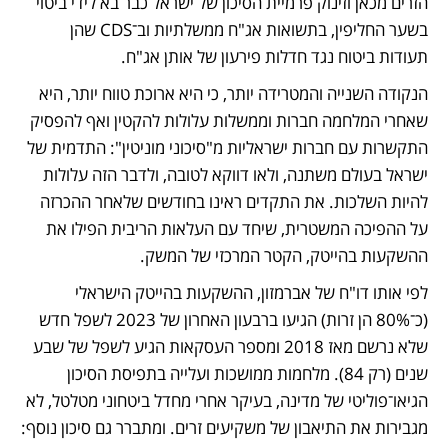
הזרים מכאן וזינוק פרמיית הסיכון של ישראל כבר בא לידי ביטוי 
בשער החליפין, בתשואות אג"ח ממשלתיות וב־CDS שהן 
תעודות ביטוח נגד חדלות פירעון של אותן אג"ח. 
הנקודה השנייה והמטרידה יותר, כי היא ארוכת טווח יותר, היא 
שאחרי המלחמה חברות וממשלות עלולות להקטין ואף להפסיק 
התקשרות עם חברות ישראליות מ"סיכוני מוניטין": התדמית של 
ישראל בעולם משתנה, ולאו דווקא לטובה, ולדבר הזה עלולות 
להיות השלכות. את התקדים ראינו בחודשים שלאחר ההכרזה 
על ההפיכה המשטרית, שיחד עם העלאות הריבית הפילו את 
ההשקעות בהייטק, הקטר המרכזי של המשק. 
לפי אותו דו"ח של אברמזון, ההשקעות בהייטק הישראלי 
(כ־80% הן זרות) הגיעו ברבעון האחרון של 2023 לשפל חדש 
שלא נרשם מאז 2018 ומספר העסקאות הגיע לשפל של שבע 
שנים (רק 84). מלחמות ממושכות ועלייה בתפיסת הסיכון 
הגיאו־פוליטי של מדינה, בעיקר אחרי מחדל ביטחוני מטלטל, לא 
מגבירות את התיאבון של משקיעים זרים. ומתברר גם סיכון נוסף: 