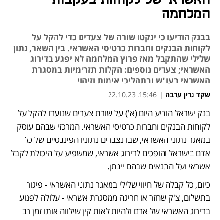
האשראי של לקוחות בעקבות
המלחמה
בבנק הודיעו כי ינקטו שורה של צעדים כדי להקל על
לקוחות הבנקים וחברות כרטיסי האשראי. בין השאר, נתון
שלילי שהתקבל מאז פרוץ המלחמה לא יפגע בדירוג
האשראי; צעדים נוספים: הקלות תזרימיות במסגרת
האשראי בעו"ש ובתהליכי אימות וזיהוי
שקד גרין ערבה
|
15:46, 22.10.23
בנק ישראל הודיע היום (א') על שורת צעדים שנועדו להקל על 
נפתח בכרטיסייה חדשה
לקוחות הבנקים וחברות כרטיסי האשראי. המרכזי שבהם עוסק 
במאגר נתוני האשראי, שבו נצברים נתוניו הפיננסיים של כל 
אדם בישראל והופכים לדירוג אשראי, שמשפיע על היכולת לקבל 
אשראי ועל התנאים שבהם יינתן. 
כיום, כל קבלה של חיווי שלילי במאגר נתוני האשראי - פיגור 
בתשלום, צ'ק שחזר או חריגה ממסגרת אשראי - עלולה לפגוע 
בדירוג האשראי של אדם ולהיות לאות קין שילווה אותו זמן רב 