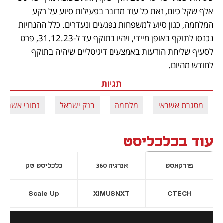
אלף שקל כיום, זאת כל עוד מדובר בפעילות סיוע על רקע 
המלחמה, כגון סיוע למשפחות נפגעים ונעדרים. כלל ההנחיות 
נכנסו לתוקף באופן מיידי, ויהיו בתוקף עד ל-31.12.23, פרט 
לסעיף שליחת הודעות באמצעים דיגיטליים שיהיה בתוקף 
לחודש מהיום.  
תגיות
מסגרת אשראי
מלחמה
בנק ישראל
נתוני אשראי
עוד בכלכליסט
פודקאסט
אנרגיה 360
כלכליסט טק
Scale Up
XIMUSNXT
CTECH
יסייה חדשה
נפתח בכרטיסייה חדשה