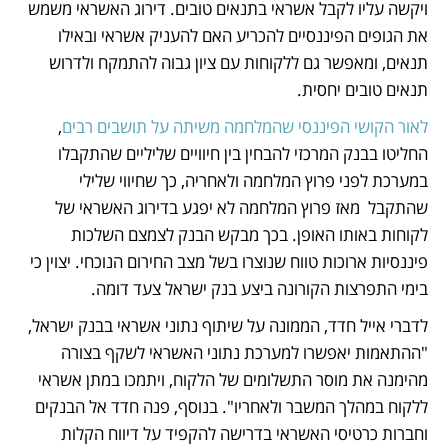
ויקשה עליו לקבל אשראי בתנאים טובים. דירוג האשראי משמש 
את הגופים הפיננסיים להכריע האם להעניק אשראי ובאילו 
תנאים, ומאפשר גם ללקוחות עם ציון גבוה להתמקח ולדרוש 
תנאים טובים יחסית. 
לאור הקושי הפיננסי שהמלחמה משיתה על תושבים רבים
, 
החליטו בבנק המרכזי להבחין בין חיוויים שליליים שהתקבלו 
במערכת לפני פרוץ המלחמה ולאחריה, כך שחיווי שלילי 
שהתקבל  מאז פרוץ המלחמה לא יפגע בדירוג האשראי של 
לקוחות באותו האופן. בכך מבקש הבנק לצמצם השלכות 
פיננסיות ארוכות טווח שנוצרו בשל מצב החירום הנוכחי. יצוין כי 
בימי התפרצות הקורונה ביצע בנק ישראל צעד דומה. 
לדברי אייל חדד, הממונה על שיתוף נתוני אשראי בבנק ישראל, 
"ההתאמות יאפשרו למערכת נתוני האשראי לשקף בצורה 
מהימנה את מוסר התשלומים של הלקוח, ויתמכו במתן אשראי 
ללקוח במהלך המשבר ולאחריו". בנוסף, פנה חדד אל הבנקים 
וחברות כרטיסי האשראי בדרישה להקפיד על דיווח הקלות 