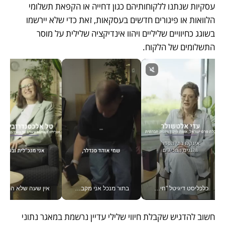
עסקיות שנתנו ללקוחותיהם כגון דחייה או הקפאת תשלומי 
הלוואות או פיגורים חדשים בעסקאות, זאת כדי שלא יירשמו 
בשוגג כחיוויים שליליים ויהוו אינדיקציה שלילית על מוסר 
התשלומים של הלקוח. 
כלכליסט דיגיטל "חינוך הוא המשימה של החיים שלי"_v
בתור מנכל אני מקבל מאות החלטות ביום, וה- Galaxy Z Fold8 Ultra עוזר לי לחתוך אותן מהר יותר_v
אין שעה שלא התעסקתי במשבר - טל אלכסנדרוביץ’ שגב מנהלת משברים
חשוב להדגיש שקבלת חיווי שלילי עדיין נרשמת במאגר נתוני 