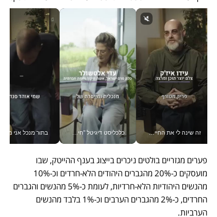
זה שינה לי את החיים: איך עידו איז'ק הופך את הסמארטפון לכלי צילום מקצועי_v
כלכליסט דיגיטל "חינוך הוא המשימה של החיים שלי"_v
בתור מנכל אני מקבל מאות הח
פערים מגזריים בולטים ניכרים בייצוג בענף ההייטק, שבו 
מועסקים כ-20% מהגברים היהודים הלא-חרדים וכ-10% 
מהנשים היהודיות הלא-חרדיות, לעומת כ-5% מהנשים והגברים 
החרדים, כ-2% מהגברים הערבים וכ-1% בלבד מהנשים 
הערביות.