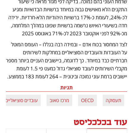
שרמת העוני בהם נמוכה. בדיקה לפי מגזר מראה כי שיעור 
התקנים הלא מאוישים גבוה במיוחד ברשויות הבדואיות ומגיע 
לכ-24%, לעומת כ-17% ברשויות היהודיות הלא-חרדיות. ירידה 
חדה בשיעורי האיוש נרשמה ברשויות שפונו במהלך המלחמה, 
מכ-92% לפני אוקטובר 2023 לכ-71% באוגוסט 2025
לצד המחסור בכוח אדם – ובמידה רבה בגללו – העומס המוטל 
על העובדות והעובדים הסוציאליים במחלקות לשירותים 
חברתיים כבד במיוחד. כך לדוגמה, ביישובים העניים ביותר מספר 
מקבלי השירותים לעובד סוציאלי גדול כמעט פי 1.5 לעומת 
יישובים ברמת עוני נמוכה ובינונית – 264 לעומת 183 בממוצע. 
תגיות
תעסוקה
OECD
מרכז טאוב
עובדים סוציאליים
עוד בכלכליסט