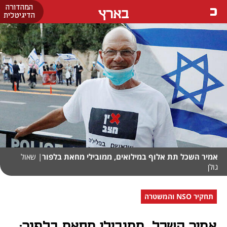
המהדורה
בארץ
הדיגיטלית
אמיר השכל תת אלוף במילואים, ממובילי מחאת בלפור
| שאול
גולן
תחקיר NSO והמשטרה
אמיר השכל, ממובילי מחאת בלפור: