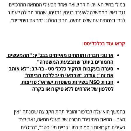
במיל' בחיל האוויר, חוקר שואה ואחד מפעילי המחאה המרכזיים 
נגד ראש הממשלה לשעבר בנימין נתניהו, שהחל תחילה לעמוד 
לבדו בצמתים עם שלט מחאה, תחת הסלוגן "מחאת היחידים". 
קראו עוד בכלכליסט:
ארגוני חברה ומומחים מאיימים בבג"ץ: "מהמעשים 
החמורים ביותר שמבצעת המשטרה"
סערה בעקבות תחקיר כלכליסט - בר-לב: "לא אוהב 
את זה"; עודה: "שבתאי חייב ללכת הביתה"
חברת NSO בשירות משטרת ישראל: פריצות 
לטלפון של אזרחים ללא פיקוח או בקרה
בהמשך הוא עלה לבלפור והוביל תחת הקבוצה שכונתה "אין 
מצב – מחאת היחידים" חבורה של פעילי מחאה, זאת לצד 
פעילים מקבוצות נוספות כמו "קריים מיניסטר", "הדגלים 