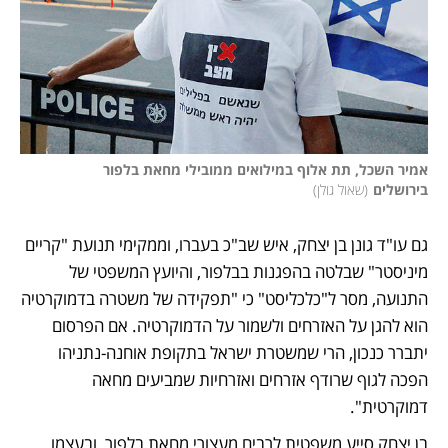
אמיר השכל, תת אלוף במילואים ממובילי מחאת בלפור 
בירושלים
(
שאול גולן
)
גם עו"ד גונן בן יצחק, איש שב"כ בעברו, וממקימי תנועת "קריים 
מיניסטר" שבלטה בהפגנות בבלפור, והיועץ המשפטי של 
התנועה, מסר ל"כלכליסט" כי "תפקידה של משטרה בדמוקרטיה 
הוא להגן על האזרחים ולשמור על הדמוקרטיה. אם הפרסום 
יתברר כנכון, הרי שמשטרת ישראל בתקופת אוחנה-נתניהו 
הפכה לגוף שרודף אזרחים ואזרחיות שמביעים מחאה 
דמוקרטית". 
בן יצחק סייע משפטית לרבים מעצורי מחאת בלפור, ובעצמו 