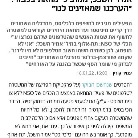
"הערכנו שמאזינים לנו"
הפעילים מגיבים לחשיפת כלכליסט, מהדגלים השחורים
דרך קריים מיניסטר ועד מחאת היחידים וקוראים למשטרה
לחשוף את שמות האנשים שהטלפונים שלהם נפרצו ע"י
הכלי של NSO: תת-אלוף במיל' אמיר השכל: "אני לא
מופתע. לכן כשהיה משהו חשוב הטלפונים לא היו לידנו".
שקמה שוורצמן-ברלסר מהדגלים השחורים: "חייבים
לבדוק מי שומר הסף שכשל בהגנה על האזרחים"
עמיר קורץ
|
16:00, 18.01.22
"הפרטים 
שנחשפו הבוקר
 (על פרקטיקת הפריצה של המשטרה 
נפתח בכרטיסייה חדשה
נפתח בכרטיסייה חדשה
נפתח בכרטיסייה חדשה
נפתח בכרטיסייה חדשה
לטלפונים של פעילי המחאה באמצעות הכלים של NSO ללא צו 
בית משפט - ע"ק) הם לטעמי פגיעה חמורה בדמוקרטיה. הדבר 
הכי בסיסי בדמוקרטיה  זה למחות ולהפגין, ולא יכול להיות 
שהמשטרה תעקוב אחרי מפגינים אלא אם כן הלכה לבית 
המשפט וקיבלה לפני כן אישור על כך. עם זאת, אני ממש לא 
מופתע", כך אומר בשיחה עם "כלכליסט" אמיר השכל, תת-אלוף 