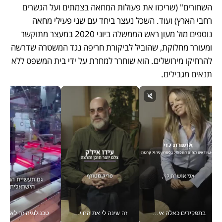
השחורים" (שריכזו את פעולות המחאה בצמתים ועל הגשרים 
רחבי הארץ) ועוד. השכל נעצר ביחד עם שני פעילי מחאה 
נוספים מול מעון ראש הממשלה ביוני 2020 במעצר מתוקשר 
ומעורר מחלוקת, שהוביל לביקורת חריפה נגד המשטרה שדרשה 
להרחיקו מירושלים. הוא שוחרר למחרת על ידי בית המשפט ללא 
תנאים מגבילים. 
בתפקידים כאלה אי אפשר לחכות: אושרת לוי מניעה השקעות ענק מהטלפון_v
זה שינה לי את החיים: איך עידו איז'ק הופך את הסמארטפון לכלי צילום מקצועי_v
טכנולוגיה זה לא רק בהייטק: גם תעשיי