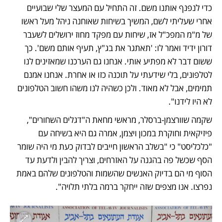
כדי לנפנף אותנו משם. זה התחיל עם המעצר שלי שבועיים 
אחרי שעליתי לשם, המשיך בשיחות שאוחנה ניהל מעל ראשו 
של מ"מ המפכ"ל אז, שיחות עם מפקד מחוז ירושלים לשעבר 
דורון ידיד ואמר לו: 'תאתגר את בג"ץ, תעיף אותם משם'. כך 
ששום דבר לא מפתיע אותי. אנחנו גם הערכנו שמאזינים לנו 
לטלפונים, בלי שידעתי על תוכנה כזו או אחרת. אנחנו אמנם 
תמימים, אבל לא מאוד. ולכן כשהיה לנו משהו חשוב הטלפונים 
לא היו לידנו". 
שקמה שוורצמן-ברסלר, מראשי מחאת ה"דגלים השחורים", 
פיזיקאית וחוקרת במכון ויצמן, אמרה גם היא בשיחה עם 
"כלכליסט" כי "בשלב הראשון חייבים לבדוק כעת מי היה שומר 
הסף שכשל פה בהגנה על האזרחים, וצריך להבין ולדעת עד 
הסוף מי הם בדיוק האנשים שהשמות והטלפונים שלהם באמת 
נפרצו. אנו מצפים שזה ייחקר ברמה בלתי תלויה". 