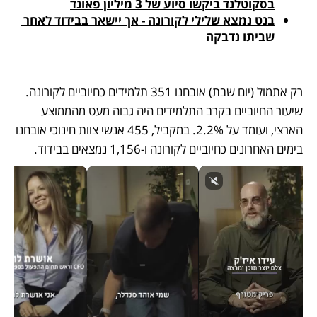
בסקוטלנד ביקשו סיוע של 3 מיליון פאונד
בנט נמצא שלילי לקורונה - אך יישאר בבידוד לאחר 
שביתו נדבקה
רק אתמול (יום שבת) אובחנו 351 תלמידים כחיוביים לקורונה. 
שיעור החיוביים בקרב התלמידים היה גבוה מעט מהממוצע 
הארצי, ועומד על 2.2%. במקביל, 455 אנשי צוות חינוכי אובחנו 
בימים האחרונים כחיוביים לקורונה ו-1,156 נמצאים בבידוד.