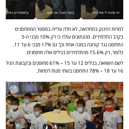
זה שינה לי את החיים: איך עידו איז'ק הופך את הסמארטפון לכלי צילום מקצועי_v
בתור מנכל אני מקבל מאות החלטות ביום, וה- Galaxy Z Fold8 Ultra עוזר לי לחתוך אותן מהר יותר_v
בתפקידים כאלה אי אפשר לח
למרות הזינוק בתחלואה, לא חלה עלייה במספר המתחסנים 
בקרב התלמידים. מהנתונים עולה כי רק 10% מבני ה-5 
התחסנו נגד קורונה במנה אחת וכך גם 17% מבני 6 עד 11. 
כלומר, רק 15.6% מהתלמידים בגילים אלה מחוסנים.
לשם השוואה, בגילים 12 עד 15 – 61% מחוסנים ובקבוצת הגיל 
16 עד 18 – 78% התחסנו בשתי מנות לפחות.