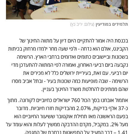
תלמידים במודיעין
(
צילום: יריב כץ
)
בכנסת היה אמור להתקיים היום דיון על מתווה החינוך של 
הקבינט, אולם הוא נדחה - ולפי שעה מחר ילמדו מרחוק בכיתות 
בשכונות וביישובים כתומים ואדומים ברחבי הארץ. הרשימה 
נקבעה ביום רביעי האחרון, ואמורה לפי המתווה להתעדכן מדי 
יום רביעי. עם זאת, בעיריית ירושלים כלל לא מכירים את 
הרשימה - שבה מופיעות כמה שכונות בעיר - ובתל אביב מסרו 
שהם ממתינים להחלטת משרד החינוך בעניין. 
אתמול אובחנו בסך הכול 760 ישראלים כחיוביים לקורונה. מתוך 
כ-37 אלף בדיקות, 2.07% מהבדיקות חזרו חיוביות. מדובר 
בפעם הראשונה מאז תחילת אוקטובר ששיעור החיוביים הוא 
מעל 2%. במקביל, מקדם ההדבקה ממשיך לעלות והוא עומד על 
1.41 – דבר המעיד על התפשטות נרחבת של המגפה.