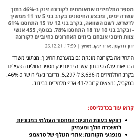
מספר התלמידים שמאומתים לקורונה זינק ב-46% בתוך
עשרה ימים, ומבצע החיסונים בקרב בני 5 עד 11 ממשיך
לדשדש. לשם השוואה, בקרב בני 12 עד 15 התחסנו 61%
- ובקרב בני 16 עד 18 התחסנו 78%. בנוסף, 455 אנשי
צוות חינוכי אובחנו בימים האחרונים כחיוביים לקורונה
ירון דרוקמן, אדיר ינקו, ynet
|
17:59, 26.12.21
התחלואה בקורונה מזנקת גם במערכת החינוך: מנתוני משרד 
נפתח בכרטיסייה חדשה
נפתח בכרטיסייה חדשה
נפתח בכרטיסייה חדשה
הבריאות עולה כי בתוך עשרה ימים זינק מספר החולים הפעילים 
בקרב התלמידים מ-3,636 ל-5,297. מדובר בעלייה של כ-46%. 
במקביל, נמצאים קרוב ל-41 אלף תלמידים בבידוד.
קראו עוד בכלכליסט:
דווקא בעונת החגים: המחסור העולמי במכוניות 
להשכרה הולך ומעמיק
מנפגעי הקורונה: אתרי הגולף של טראמפ 