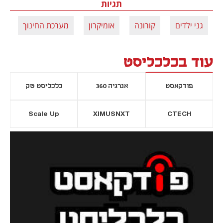
תגיות
גני ילדים
קורונה
אומיקרון
מערכת החינוך
ב
עוד בכלכליסט
פודקאסט
אנרגיה 360
כלכליסט טק
Scale Up
XIMUSNXT
CTECH
יסייה חדשה
נפתח בכרטיסייה חדשה