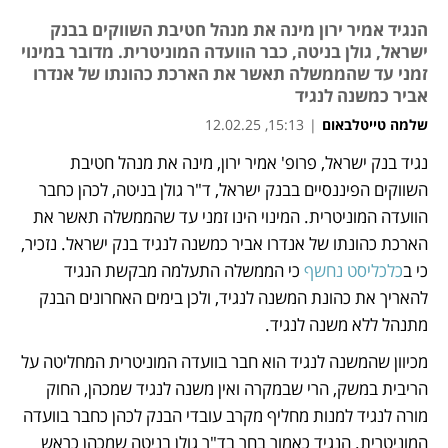
הנגיד אמיר ירון מינה את מנהל חטיבת השווקים בבנק
ישראל, גולן בניטה, כבר הוועדה המוניטרית. מדובר במינוי
זמני עד שהממשלה תאשר את הארכת כהונתו של אנדרו
אביר כמשנה לנגיד
שלמה טייטלבאום
|
15:13, 12.02.25
נגיד בנק ישראל, פרופ' אמיר ירון, מינה את מנהל חטיבת 
נפתח בכרטיסייה חדשה
נפתח בכרטיסייה חדשה
נפתח בכרטיסייה חדשה
השווקים הפיננסיים בבנק ישראל, ד"ר גולן בניטה, לכהן כחבר 
הוועדה המוניטרית. המינוי הינו זמני עד שהממשלה תאשר את 
הארכת כהונתו של אנדרו אביר כמשנה לנגיד בנק ישראל. נזכיר, 
כי ב
כלכליסט נחשף
 כי הממשלה התעלמה מבקשת הנגיד 
להאריך את כהונת המשנה לנגיד, ולכן בימים האחרונים הבנק 
מתנהל ללא משנה לנגיד. 
מכיוון שהמשנה לנגיד הוא חבר בוועדה המוניטרית המחליטה על 
הריבית במשק, הרי שבמקרה ואין משנה לנגיד שמכהן, החוק 
מורה לנגיד למנות מחליף מקרב עובדי הבנק לכהן כחבר בוועדה 
המוניטרית. הנגיד כאמור בחר בד"ר גולן בניטה שמכהן כראש 