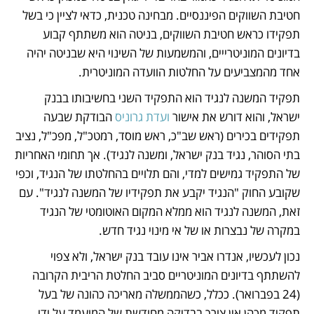
חטיבת השווקים הפיננסיים. מבחינה טכנית, כדאי לציין כי בשל 
תפקידו כראש חטיבת השווקים, בניטה הוא משתתף קבוע 
בדיונים המוניטרייים, והמשמעות של השינוי היא שבניטה יהיה 
אחד מהמצביעים על החלטות הוועדה המוניטרית. 
תפקיד המשנה לנגיד הוא התפקיד השני בחשיבותו בבנק 
ישראל, והוא דורש את אישור 
ועדת גרוניס
 הבודקת שבעה 
תפקידים בכירים (ראש שב"כ, ראש מוסד, רמטכ"ל, מפכ"ל, נציב 
בתי הסוהר, נגיד בנק ישראל, ומשנה לנגיד). אך תחומי האחריות 
של התפקיד גמישים למדי, והם תלויים בהחלטתו של הנגיד, וכפי 
שקובע החוק "הנגיד יקבע את תפקידיו של המשנה לנגיד". עם 
זאת, המשנה לנגיד הוא ממלא המקום האוטומטי של הנגיד 
במקרה של נבצרות או של אי מינוי נגיד חדש. 
נכון לעכשיו, אנדרו אביר אינו עובד בנק ישראל, ולא צפוי 
להשתתף בדיונים המוניטריים סביב החלטת הריבית הקרובה 
(24 בפברואר). ככלל, כשהממשלה מאריכה כהונה של בעל 
תפקיד מכהן אין צורך בבדיקה מחודשת של המועמד על ידי 