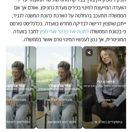
הוועדה המייעצת למינוי בכירים (ועדת גרוניס). ואולם אך אם 
הממשלה תתעכב בהחלטה על הארכת כהונת המשנה לנגיד, 
ייתכן שתצוץ דרישה לבדיקה מחדש בוועדה. בכלכליסט פורסם 
כי בכוונת הממשלה 
למנות את פרופ' אורי חפץ
 לחבר בוועדה 
המוניטרית, אך נכון לעכשיו המינוי טרם אושר בממשלה.
בתפקידים כאלה אי אפשר לחכות: אושרת לוי מניעה השקעות ענק מהטלפון_v
חינוך הוא המשישמה של החיים שלי - V
כלכליסט דיגיטל