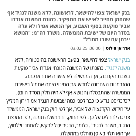
בנק ישראל צפוי להישאר, לראשונה, ללא משנה לנגיד אף
שהחוק מחייב לאייש את התפקיד. כהונת המשנה אנדרו
אביר פוקעת בסוף השבוע, אך הנושא אפילו לא עלה
בסדר היום של ישיבת הממשלה. משרד רה"מ: "הנושא
ייבחן עם שובו מחו"ל"
אדריאן פילוט
|
06:00, 03.02.25
בנק ישראל 
צפוי להישאר, בפעם הראשונה בהיסטוריה, ללא 
נפתח בכרטיסייה חדשה
נפתח בכרטיסייה חדשה
משנה לנגיד. 
כהונתו של המשנה הנוכחי אנדרו אביר פוקעת 
בשבת הקרובה, אך הממשלה לא אישרה את הארכתה. 
ההזדמנות האחרונה לחדש את המינוי היתה אתמול בישיבת 
הממשלה שהתבטלה (הנושא אף לא היה חלק מסדר היום). 
לכלכליסט נודע כי כבר לפני כמה שבועות הנגיד אמיר ירון המליץ 
על חידוש הקדנציה של אביר, אך לפי חוק בנק ישראל, הממשלה 
צריכה להחליט על כך. לפי החוק, "הממשלה תמנה, לפי המלצת 
הנגיד, משנה לנגיד". כלומר, הנגיד יכול לבקש, להתחנן וללחוץ, 
אך הוא תלוי באופן מוחלט בממשלה.