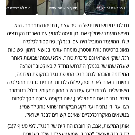
טכנולוגיה זה לא רק בהייטק: גם תעשיית המזון הישראלית מאמצת כלי AI, אוטומציה וניתוח דאטה בזמן אמת
חינוך הוא המשישמה של החיים שלי - V
אני לא צריכה את המשרד:
גם לגבי חידוש מינויו של הנגיד עצמו, נתניהו התמהמה. הוא 
חיפש מועמד שיחליף את ירון וניסה למנוע את הארכת הקדנציה 
שלו. המועמד המוביל היה אפי בנמלך, פרופסור לכלכלה  
מאוניברסיטת נורת'ווסטרן, מומחה עולמי בנושאי מימון, פשיטות 
רגל, שוקי אשראי וגם כלכלת טרור. אלא שכמה שבועות לאחר 
שעלה שמו של בנמלך התרחש מחדל 7 באוקטובר ופרצה 
המלחמה והובהר לנתניהו כי החלפת נגיד בתקופת מלחמה, 
במיוחד באדם לא מנוסה, עלולה לגבות מחירים כבדים מהכלכלה 
הישראלית ולגרום לזעזועים בשוק ההון המקומי. ב־20 בנובמבר 
חידש נתניהו את המינוי לירון, שזה תקופה ארוכה הפך לפחות 
רצוי על ידי נתניהו על רקע הביקורות שהוא נוהג להשמיע 
בנושאים מאקרו־כלכליים שאינם קשורים לבנק ישראל.
אותן המלצות, אגב, הן חובתו החוקית של הנגיד. לפי סעיף 7(ב) 
לחוק בנק ישראל, "הנגיד ישמש יועץ לממשלה בעניינים 