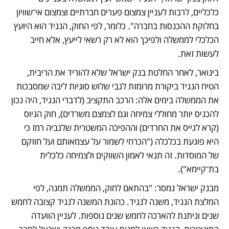
כלכליים, לרבות לעניין צמצום פערים חברתיים וצמצום אי־שוויון 
בחלוקת ההכנסות בחברה". כלומר, לפי החוק, הנגיד הוא היועץ 
הכלכלי לממשלה ולפיכך הוא לא רק רשאי לייעץ, אלא חייב 
לעשות זאת.
בינואר, לאחר החלטת בנק ישראל שלא להוריד את הריבית, 
הטיח הנגיד ביקורת מרומזת לגבי שלוש סוגיות ליבה שמסבכות 
את הממשלה בימים אלה: הרכב התקציב (לדברי הנגיד, היה נכון 
להכניס יותר מחוללי צמיחה וגם לצמצם משרדים), חוק הגיוס 
(קרא לגייס את החרדים) וההפיכה המשטרית שלגביה רמז כי 
היא פוגעת בכלכלה ("הכרחי לשמור על עצמאותם ועל חוזקם 
של המוסדות. זה תנאי לאמון השווקים ולצמיחה כלכלית 
בת־קיימא").
מבנק ישראל נמסר: "בהתאם לחוק, הממשלה תמנה, לפי 
המלצת הנגיד, משנה לנגיד. כהונת המשנה לנגיד קצובה לחמש 
שנים וניתנת להארכה לחמש שנים נוספות. לעניין הוועדה 