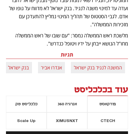
המוניטרית, הנגיד רשאי למנות עובד נוסף מבנק ישראל לחבר 
ועדה עד למינוי משנה לנגיד. בנק ישראל לא מדווח על גופו של 
אדם. לגבי הסטטוס של תהליך המינוי נמליץ להתעדכן עם 
מזכירות הממשלה".
מלשכת ראש הממשלה נמסר: "עם שובו של ראש הממשלה 
מחו"ל הנושא ייבחן על ידיו ויטופל כנדרש".
תגיות
המשנה לנגיד בנק ישראל
אנדרו אביר
בנק ישראל
עוד בכלכליסט
פודקאסט
אנרגיה 360
כלכליסט טק
Scale Up
XIMUSNXT
CTECH
יסייה חדשה
נפתח בכרטיסייה חדשה